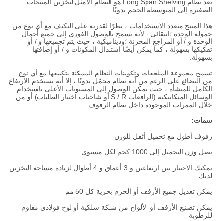
يعد نظام Long Span Shelving هو النظام الأمثل لتخزين المنتجات
الصغيرة إلى المتوسطة الحجم يدويًا.
هذا المنتج متعدد الاستخدامات ، نظرًا لقدرته على التكيف مع أي نوع من
حمولة الوحدة ؛انتقائي ، لأنه يسمح بالوصول الفوري إلى جميع أحمال
الوحدة و / أو المراجع المخزنة ؛وديناميكية ، حيث يتم تجميعها و / أو
تفكيكها بسهولة ، كما يمكن أيضًا استبدال المكونات و / أو إضافتها
بسهولة.
تسمح مجموعة الملحقات وتكوينات النظام الممكنة بتكييفها مع أي نوع
من البضائع.على الرغم من أنه نظام محمّل يدويًا ، إلا أنه يستخدم الارتفاع
الكامل للمنشأة ، حيث يمكن الوصول إلى المستويات الأعلى باستخدام
الوسائل الميكانيكية (الرافعات S / R أو شاحنات اختيار الطلبات) أو من
خلال الممرات الموجودة داخل نظام الرفوف.
سمات:
رفوف أطول مع تحميل أثقل للوزن
يصل وزن التحميل إلى 1000 كجم لكل مستوى
يمكنك الاختيار بين ارتفاعين و 3 أعماق و 4 أطوال لزيادة مساحة التخزين
لديك
يمكن تعديل جميع الأرفف أو الحزم بحرية كل 50 مم
يمكن تصنيع الأرفف أو الألواح من شبكة سلكية أو لوح فولاذي مقاوم
للرطوبة