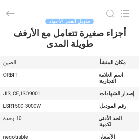
Guangdong
ORBIT
Metal
Products
Co.,
طويل العمر الاجهاد
Ltd.
All
Rights
أجزاء صغيرة تتعامل مع الأرفف
منزل،
Reserved.
طويلة المدى
بيت
منتجات
مكان المنشأ:
الصين
اسم العلامة
ORBIT
معلومات
التجارية:
عنا
إصدار الشهادات:
JIS, CE, ISO9001
رقم الموديل:
LSR1500-3000W
جولة
الحد الأدنى
10 وحدة
في
لكمية:
المعمل
الأسعار:
negotiable