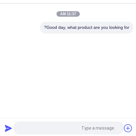
الصناعية طويلة تمتد الأرفف للمواد الضخمة ، رفوف معدنية الثقيلة
11:37 AM
200KG المستودعات طويلة العمر الاجهاد للشركات الصغيرة /
المتوسطة اليدوية البند
Good day, what product are you looking for?
فئات شعبية
جميع
الثقيلة واجب البليت 
انتقائية البليت
الاجهاد
Cantilever Racking 
طويل العمر الاجهاد
نظام
رف تؤيد طابق 
حملة في الرف البليت
الميزانين
أداة الصدر مجلس 
الطوابق الميزانين 
الوزراء
الصناعية
طلب اقتباس