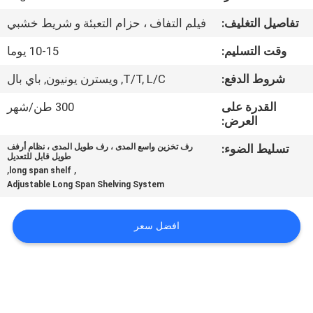
تفاصيل التغليف:
فيلم التفاف ، حزام التعبئة و شريط خشبي
مراقبة
وقت التسليم:
10-15 يوما
الجودة
شروط الدفع:
T/T, L/C, ويسترن يونيون, باي بال
اتصل
القدرة على
300 طن/شهر
العرض:
بنا
تسليط الضوء:
رف تخزين واسع المدى ، رف طويل المدى ، نظام أرفف
طويل قابل للتعديل
أخبار
,
,
long span shelf
Adjustable Long Span Shelving System
حالات
افضل سعر
خريطة
الموقع