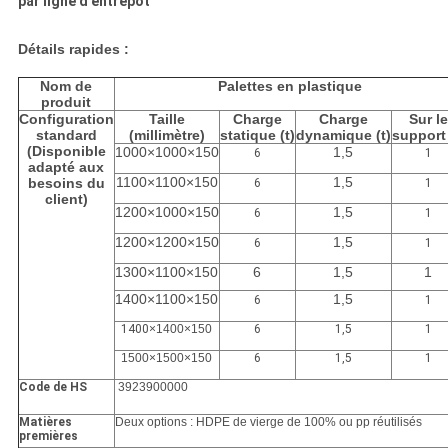
par ligne d'entrepôt
Détails rapides :
Nom de
Palettes en plastique
produit
Configuration
Taille
Charge
Charge
Sur le
standard
(millimètre)
statique (t)
dynamique (t)
support 
(Disponible
1000×1000×150
1,5
6
1
adapté aux
1100×1100×150
1,5
besoins du
6
1
client)
1200×1000×150
1,5
6
1
1200×1200×150
1,5
6
1
1300×1100×150
6
1,5
1
1400×1100×150
1,5
6
1
1400
×1400×150
6
1,5
1
1500×1500×150
6
1,5
1
Code de HS
3923900000
Matières
Deux options : HDPE de vierge de 100% ou pp réutilisés
premières