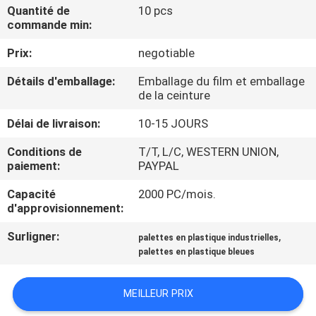
Quantité de
10 pcs
commande min:
CONTRÔLE
Prix:
negotiable
DE
QUALITÉ
Détails d'emballage:
Emballage du film et emballage
de la ceinture
CONTACTEZ-
Délai de livraison:
10-15 JOURS
NOUS
Conditions de
T/T, L/C, WESTERN UNION,
paiement:
PAYPAL
NOUVELLES
Capacité
2000 PC/mois.
d'approvisionnement:
Surligner:
,
CAS
palettes en plastique industrielles
palettes en plastique bleues
PLAN
MEILLEUR PRIX
DU