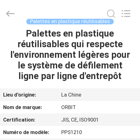
-
2026
Guangdong
ORBIT
Metal
Palettes en plastique réutilisables
Products
Co.,
Ltd.
Palettes en plastique
MAISON
All
Rights
réutilisables qui respecte
Reserved.
PRODUITS
l'environnement légères pour
le système de défilement
AU
ligne par ligne d'entrepôt
SUJET
DE
Lieu d'origine:
La Chine
NOUS
Nom de marque:
ORBIT
Certification:
JIS, CE, ISO9001
VISITE
Numéro de modèle:
PPS1210
D'USINE