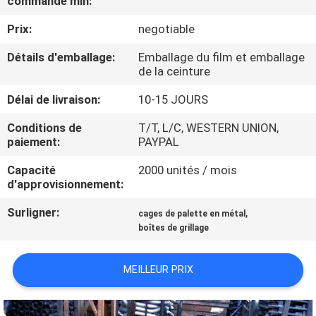
commande min:
Prix:
negotiable
CONTRÔLE
DE
Détails d'emballage:
Emballage du film et emballage
de la ceinture
QUALITÉ
Délai de livraison:
10-15 JOURS
CONTACTEZ-
Conditions de
T/T, L/C, WESTERN UNION,
paiement:
PAYPAL
NOUS
Capacité
2000 unités / mois
d'approvisionnement:
NOUVELLES
Surligner:
,
cages de palette en métal
boîtes de grillage
CAS
MEILLEUR PRIX
PLAN
DU