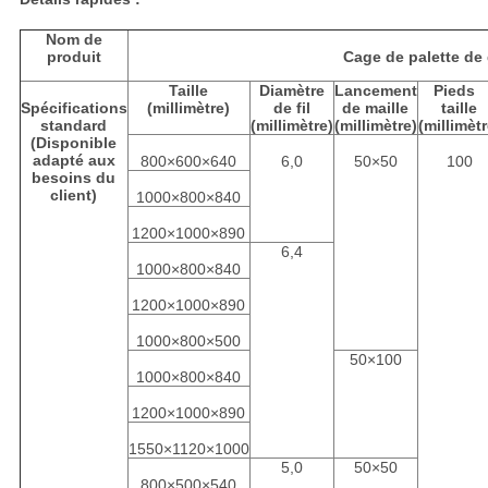
Nom de
produit
Cage de palette de 
Taille
Diamètre
Lancement
Pieds
Spécifications
(millimètre)
de fil
de maille
taille
standard
(millimètre)
(millimètre)
(millimètr
(Disponible
adapté aux
800×600×640
6,0
50×50
100
besoins du
client)
1000×800×840
1200×1000×890
6,4
1000×800×840
1200×1000×890
1000×800×500
50×100
1000×800×840
1200×1000×890
1550×1120×1000
5,0
50×50
800×500×540