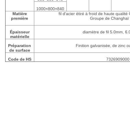
1000×800×840
Matière
fil d'acier étiré à froid de haute qual
première
Groupe de Changhaï 
Épaisseur
diamètre de fil 5.0mm, 
matérielle
Préparation
Finition galvanisée, de zinc 
de surface
Code de HS
7326909000