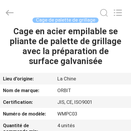
-
2026
Guangdong
ORBIT
Metal
Cage de palette de grillage
Products
Co.,
Ltd.
Cage en acier empilable se
MAISON
All
Rights
pliante de palette de grillage
Reserved.
PRODUITS
avec la préparation de
surface galvanisée
AU
SUJET
Lieu d'origine:
La Chine
DE
Nom de marque:
ORBIT
NOUS
Certification:
JIS, CE, ISO9001
Numéro de modèle:
WMPC03
VISITE
D'USINE
Quantité de
4 unités