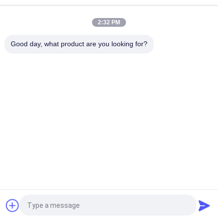
de l'acier étiré à froid
2:32 PM
Cage en acier de palette de grillage soudée par transport avec
la protection de couvercle de couverture
Good day, what product are you looking for?
Catégories populaires
Tous
Défilement Ligne 
Rayonnage Palette 
Par Ligne Résistant 
Sélective
De Palette
Long Défilement 
Système En Porte-À-
Ligne Par Ligne 
Faux De Défilement 
D'envergure
Ligne Par Ligne
Conduisez Dans Le 
Le Support A 
Support De Palette
Soutenu La 
Mezzanine
Planchers De 
Coffret De Coffre 
Mezzanine 
D'outil
Industriels
Demandez un devis