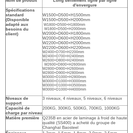
Nom de produit
Long défilement ligne par ligne
d'envergure
Spécifications
standard
W1500×D500×H1500mm
(Disponible
W1500×D500×H2000mm
adapté aux
W1800×D500×H1800mm
besoins du
W1800×D500×H2000mm
W2000×D600×H1800mm
client)
W2000×D600×H2000mm
W2200×D600×H2000mm
W2200×D600×H2200mm
W2400×D700×H2200mm
W2400×D700×H2400mm
W2600×D800×H2400mm
W2600×D800×H2600mm
W2800×D900×H2600mm
W2800×D900×H2800mm
W3000×D1000×H2800mm
W3000×D1000×H3000mm
W3000×D1000×H3500mm
W3000×D1000×H4000mm
Niveaux de
3 niveaux, 4 niveaux, 5 niveaux, 6 niveaux
support
Capacité de
200KG, 300KG, 500KG, 700KG, 1000KG
charge par niveau
Matière première
Q235B en acier de laminage à froid de haute
qualité (SS400) a acheté du groupe de
Changhaï Baosteel