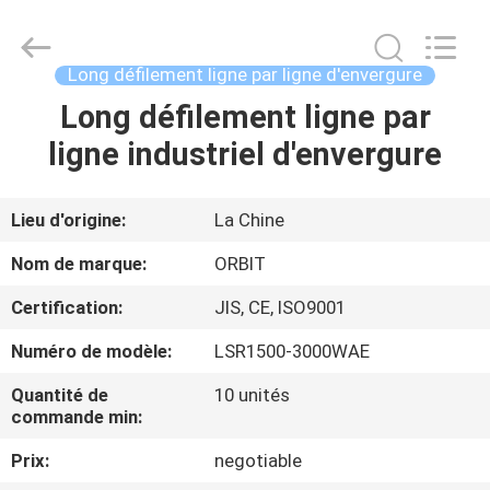
-
2026
Guangdong
ORBIT
Metal
Long défilement ligne par ligne d'envergure
Products
Co.,
Ltd.
Long défilement ligne par
MAISON
All
Rights
ligne industriel d'envergure
Reserved.
PRODUITS
Lieu d'origine:
La Chine
AU
Nom de marque:
ORBIT
SUJET
Certification:
JIS, CE, ISO9001
DE
Numéro de modèle:
LSR1500-3000WAE
NOUS
Quantité de
10 unités
commande min:
VISITE
Prix:
negotiable
D'USINE