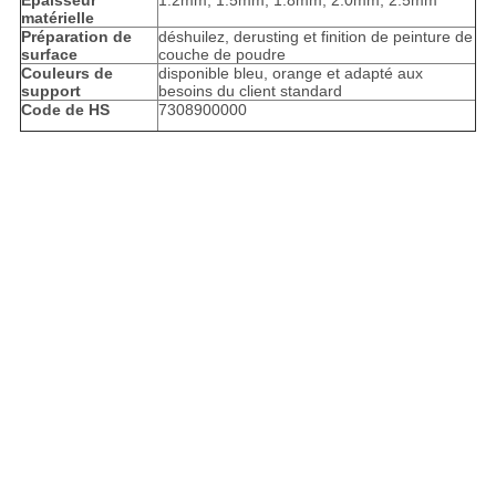
Épaisseur
1.2mm, 1.5mm, 1.8mm, 2.0mm, 2.5mm
matérielle
Préparation de
déshuilez, derusting et finition de peinture de
surface
couche de poudre
Couleurs de
disponible bleu, orange et adapté aux
support
besoins du client standard
Code de HS
7308900000