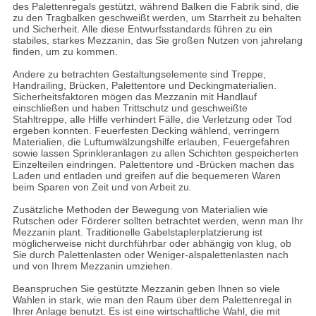
des Palettenregals gestützt, während Balken die Fabrik sind, die
zu den Tragbalken geschweißt werden, um Starrheit zu behalten
und Sicherheit. Alle diese Entwurfsstandards führen zu ein
stabiles, starkes Mezzanin, das Sie großen Nutzen von jahrelang
finden, um zu kommen.
Andere zu betrachten Gestaltungselemente sind Treppe,
Handrailing, Brücken, Paletten
tore und Deckingmaterialien.
Sicherheitsfaktoren mögen das Mezzanin mit Handlauf
einschließen und haben Trittschutz und geschweißte
Stahltreppe, alle Hilfe verhindert Fälle, die Verletzung oder Tod
ergeben konnten. Feuerfesten Decking wählend, verringern
Materialien, die Luftumwälzungshilfe erlauben, Feuergefahren
sowie lassen Sprinkleranlagen zu allen Schichten gespeicherten
Einzelteilen eindringen. Palettentore und -Brücken machen das
Laden und entladen und greifen auf die bequemeren Waren
beim Sparen von Zeit und von Arbeit zu.
Zusätzliche Methoden der Bewegung von Materialien wie
Rutschen oder Förderer sollten betrachtet werden, wenn man Ihr
Mezzanin plant. Traditionelle Gabelstaplerplatzierung ist
möglicherweise nicht durchführbar oder abhängig von klug, ob
Sie durch Palettenlasten oder Weniger-alspalettenlasten nach
und von Ihrem Mezzanin umziehen.
Beanspruchen Sie gestützte Mezzanin geben Ihnen so viele
Wahlen in stark, wie man den Raum über dem Palettenregal in
Ihrer Anlage benutzt. Es ist eine wirtschaftliche Wahl, die mit