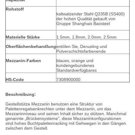
Rohstoff
kaltwalzender Stahl Q235B (SS400)
der hohen Qualität gekauft von
Gruppe Shanghais Baosteel
Materielle Stärke
1.5mm, 1.8mm, 2.0mm, 2.5mm
Oberflächenbehandlung
entölen Sie, Derusting und
Pulverschichtsfarbenende
Mezzanin-Farben
blaues, orange und
kundengebundenes
Standardverfügbares
HS-Code
7308900000
Beschreibung:
Gestellstütze Mezzanin benutzen eine Struktur von
Palettenregalsenkrechten unter dem Mezzanin, um das
Mezzaninniveau und seinen Inhalt sicher zu stützen. Manchmal
genannte „Brückensysteme“, diese Mezzaninkonfigurationen
sind hohes Buchtpalettenracking mit Gehwegen in den Gängen
zwischen dem Gestell.