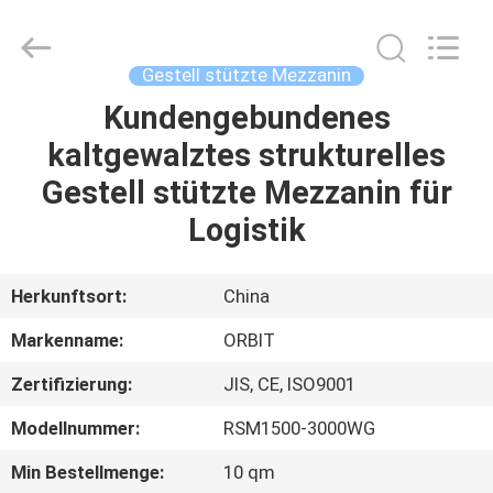
ORBIT
Metal
Products
Co.,
Ltd.
Gestell stützte Mezzanin
All
Rights
Reserved.
Kundengebundenes
HAUS
kaltgewalztes strukturelles
PRODUKTE
Gestell stützte Mezzanin für
Logistik
ÜBER
UNS
Herkunftsort:
China
Markenname:
ORBIT
FABRIK-
Zertifizierung:
JIS, CE, ISO9001
AUSFLUG
Modellnummer:
RSM1500-3000WG
QUALITÄTSKONTROLLE
Min Bestellmenge:
10 qm