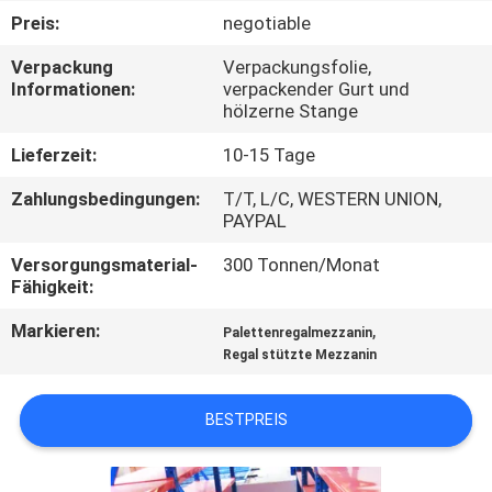
Preis:
negotiable
TRETEN
Verpackung
Verpackungsfolie,
SIE
Informationen:
verpackender Gurt und
hölzerne Stange
MIT
UNS
Lieferzeit:
10-15 Tage
IN
Zahlungsbedingungen:
T/T, L/C, WESTERN UNION,
PAYPAL
VERBINDUNG
Versorgungsmaterial-
300 Tonnen/Monat
Fähigkeit:
NACHRICHTEN
Markieren:
,
Palettenregalmezzanin
Regal stützte Mezzanin
FÄLLE
BESTPREIS
SITEMAP