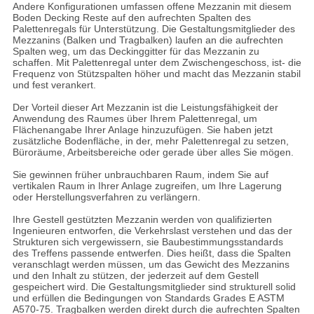
Andere Konfigurationen umfassen offene Mezzanin mit diesem
Boden Decking Reste auf den aufrechten Spalten des
Palettenregals für Unterstützung. Die Gestaltungsmitglieder des
Mezzanins (Balken und Tragbalken) laufen an die aufrechten
Spalten weg, um das Deckinggitter für das Mezzanin zu
schaffen. Mit Palettenregal unter dem Zwischengeschoss, ist- die
Frequenz von Stützspalten höher und macht das Mezzanin stabil
und fest verankert.
Der Vorteil dieser Art Mezzanin ist die Leistungsfähigkeit der
Anwendung des Raumes über Ihrem Palettenregal, um
Flächenangabe Ihrer Anlage hinzuzufügen. Sie haben jetzt
zusätzliche Bodenfläche, in der, mehr Palettenregal zu setzen,
Büroräume, Arbeitsbereiche oder gerade über alles Sie mögen.
Sie gewinnen früher unbrauchbaren Raum, indem Sie auf
vertikalen Raum in Ihrer Anlage zugreifen, um Ihre Lagerung
oder Herstellungsverfahren zu verlängern.
Ihre Gestell gestützten Mezzanin werden von qualifizierten
Ingenieuren entworfen, die Verkehrslast verstehen und das der
Strukturen sich vergewissern, sie Baubestimmungsstandards
des Treffens passende entwerfen. Dies heißt, dass die Spalten
veranschlagt werden müssen, um das Gewicht des Mezzanins
und den Inhalt zu stützen, der jederzeit auf dem Gestell
gespeichert wird. Die Gestaltungsmitglieder sind strukturell solid
und erfüllen die Bedingungen von Standards Grades E ASTM
A570-75. Tragbalken werden direkt durch die aufrechten Spalten