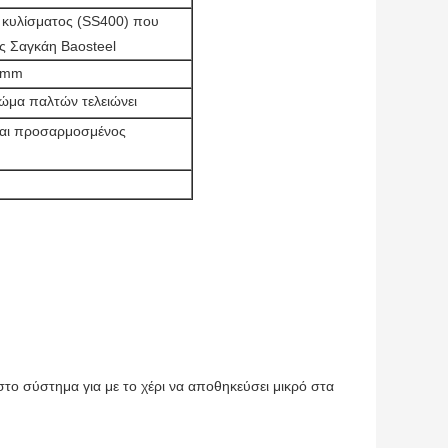
 κυλίσματος (SS400) που
ς Σαγκάη Baosteel
.5mm
ρώμα παλτών τελειώνει
και προσαρμοσμένος
στο σύστημα για με το χέρι να αποθηκεύσει μικρό στα