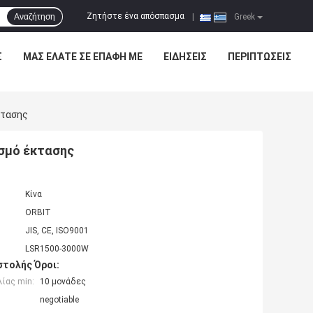
Ζητήστε ένα απόσπασμα
Αναζήτηση
|
Greek
Σ
ΜΑΣ ΕΛΆΤΕ ΣΕ ΕΠΑΦΉ ΜΕ
ΕΙΔΉΣΕΙΣ
ΠΕΡΙΠΤΏΣΕΙΣ
κτασης
ισμό έκτασης
Κίνα
ORBIT
JIS, CE, ISO9001
LSR1500-3000W
τολής Όροι:
ίας min:
10 μονάδες
negotiable