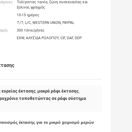
μέρειες:
Τυλίγοντας ταινία, ζώνη συσκευασίας και
ξύλινος φραγμός
:
10-15 ημέρες
T/T, L/C, WESTERN UNION, PAYPAL
οράς:
300 τόνοι/μήνας
EXW, ΑΛΥΣΊΔΑ ΡΟΛΟΓΙΟΎ, CIF, DAF, DDP
κτασης
 ευρείας έκτασης
μακρύ ράφι έκτασης
,
,
ροχρόνιο τοποθετώντας σε ράφι σύστημα
ανισμός έκτασης για το μικρό χειρισμό μερών