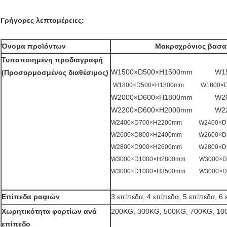
Γρήγορες λεπτομέρειες:
Όνομα προϊόντων
Μακροχρόνιος βασα
Τυποποιημένη προδιαγραφή
W1500×D500×H1500mm W150
(Προσαρμοσμένος διαθέσιμος)
W1800×D500×H1800mm W1800×D
W2000×D600×H1800mm W200
W2200×D600×H2000mm W220
W2400×D700×H2200mm W2400×D7
W2600×D800×H2400mm W2600×D8
W2800×D900×H2600mm W2800×D9
W3000×D1000×H2800mm W3000×D
W3000×D1000×H3500mm W3000×D
Επίπεδα ραφιών
3 επίπεδα, 4 επίπεδα, 5 επίπεδα, 6
Χωρητικότητα φορτίων ανά
200KG, 300KG, 500KG, 700KG, 1
επίπεδο