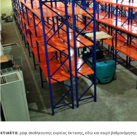
,
ετικέτα:
ράφι αποθήκευσης ευρείας έκτασης
εδώ και καιρό βαθμονόμησης