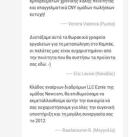
εμπορευμάτων χρονικής καλής ποιότητας
και επαγγελματικά CNY ομάδων πωλήσεων
ευτυχή!
—— Venera Valeeva (Ρωσία)
Διατάξαμε αυτά τα θωρακικά γραφεία
εργαλείων για τη μεταπώληση στο Κεμπέκ,
οι πελάτες μας είναι ευχαριστημένοι από
την ποιότητα που θα συστήσω τα προϊόντα
σας εδώ: -)
—— Eric Lavoie (Καναδάς)
Κλάδος εναέριων διαδρόμων LLC Eznis της
ομάδας Newcom, θα επιθυμούσαμε να
εκμεταλλευθούμε αυτήν την ευκαιρία να
σας ευχαριστήσουμε για όλες την ευγενική
υποστήριξη και τη μεγάλη συνεργασία σας
το 2012.
—— Baatarsuren Β. (Μογγολία)