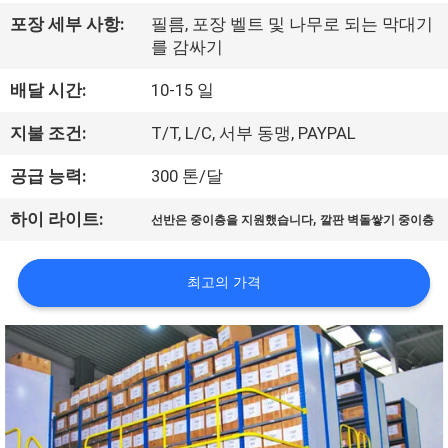
하
포장 세부 사항:
필름, 포장 벨트 및 나무로 되는 막대기
여
를 감싸기
배달 시간:
10-15 일
공
지불 조건:
T/T, L/C, 서부 동맹, PAYPAL
장
공급 능력:
300 톤/달
여
,
하이 라이트:
행
선반은 중이층을 지원했습니다
깔판 벽돌쌓기 중이층
최고의 가격
품
질
관
리