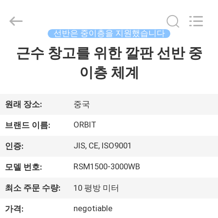
2014
-
2026
Guangdong
ORBIT
선반은 중이층을 지원했습니다
Metal
Products
Co.,
근수 창고를 위한 깔판 선반 중
집
Ltd.
All
Rights
이층 체계
Reserved.
제
품
원래 장소:
중국
ORBIT
브랜드 이름:
우
JIS, CE, ISO9001
인증:
리
RSM1500-3000WB
모델 번호:
에
최소 주문 수량:
10 평방 미터
대
negotiable
가격: