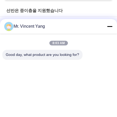
선반은 중이층을 지원했습니다
4000 - 6000mm 산업 선반은 창고를 위한 중이층을 지원했습니다
Mr. Vincent Yang
주문을 받아서 만들어진 냉각 압연한 구조상 선반은 근수를 위한
중이층을 지원했습니다
8:03 AM
분말 외투 강철 선반은 배급 센터를 위한 중이층을 지원했습니다
Good day, what product are you looking for?
모든
선택적 팔레트 건드
깔판 벽돌쌓기
리
긴 경간 벽돌쌓기
공가 벽돌쌓기 체계
깔판 선반에서 모십
선반은 중이층을 지
시오
원했습니다