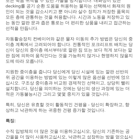
또는 죽음 귀착될 수 있던 가을을 방지합니다. 내화성이 있는
decking를 공기 순환 도움을 허용하는 물자는 선택해서 화재의 원
인이 되는 것을 감소시키고 뿐 아니라 살수 장치가 저장한 품목의
모든 층에 관통하는 것을 허용합니다. 시간과 노동을 저장하고 있
는 동안 깔판 문과 좁은 통로는 더 편리한 상품을 내리고 접근하는
선적을 만듭니다.
자동활송장치 컨베이어와 같은 물자 이동의 추가 방법은 당신의 중
이층 계획에서 고려되어야 합니다. 전통적인 포크리프트 배치는 당
신이 당신의 중이층 에서부터/로 깔판 짐 또는 보다 적게 보다는 깔
판 짐에 의하여 움직인다는 것을 가능하지 않거나 현명하지 않을지
도에 따라 모릅니다.
지원한 중이층을 줍니다 당신에게 당신 시설에 있는 깔판 선반의
위 공간을 이용하는 방법에 있는 이렇게 많은 옵션을 선반에 얹으
십시오. 구조상 중이층과 비교된 경제적인 선택이고, 상당히 빨리
설치합니다, 당신을 의미하는 것에는 당신의 생산 과정에 있는 더
적은 가동불능시간 그리고 몇몇 중지가 있을 것입니다.
특히, 당신은 유효할 것이 활동적인 건평을 - 당신이 확장하고, 향
상하고 낙관하게 하는 귀중한 건평 증가할 것입니다.
특징:
수직 입방체의 더 많은 것을 이용하고십시오, 당신의 기존하는 공
간을을 더 많이 사용하고십시오, 낙관하고 성장하는 방을 얻으십시