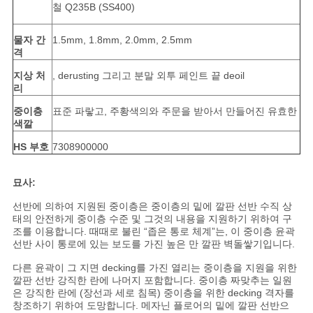
철 Q235B (SS400)
물자 간
1.5mm, 1.8mm, 2.0mm, 2.5mm
격
지상 처
, derusting 그리고 분말 외투 페인트 끝 deoil
리
중이층
표준 파랗고, 주황색의와 주문을 받아서 만들어진 유효한
색깔
HS 부호
7308900000
묘사:
선반에 의하여 지원된 중이층은 중이층의 밑에 깔판 선반 수직 상
태의 안전하게 중이층 수준 및 그것의 내용을 지원하기 위하여 구
조를 이용합니다. 때때로 불린 “좁은 통로 체계”는, 이 중이층 윤곽
선반 사이 통로에 있는 보도를 가진 높은 만 깔판 벽돌쌓기입니다.
다른 윤곽이 그 지면 decking를 가진 열리는 중이층을 지원을 위한
깔판 선반 강직한 란에 나머지 포함합니다. 중이층 짜맞추는 일원
은 강직한 란에 (장선과 세로 침목) 중이층을 위한 decking 격자를
창조하기 위하여 도망합니다. 메자닌 플로어의 밑에 깔판 선반으