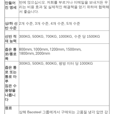
반에 얹으십시오.
저희를 부르거나 이메일을 보내거든 우
만들어
리는 비용 효과 및 실제적인 해결책을 얻기 위하여 협력해
진 명세
사
서 좋습니다.
이
상/하 선
2개 수준, 3개 수준, 4개 수준, 5개 수준
반 수준
트
선반 적
300KG, 500KG, 700KG, 1000KG, 수준 당 1500KG
맵
재 능력
좁은 통
800mm, 1000mm, 1200mm, 1500mm,
1800mm, 2000mm
로/통로
PRIVACY
폭
300KG, 500KG, 800KG, 평방 미터 당 1000KG
POLICY
좁은 통
로 또는
통로 마
루
짐은 수
용량을
나릅니
다
원료
상해 Baosteel 그룹에게서 구매되는 고품질 냉각 압연 강