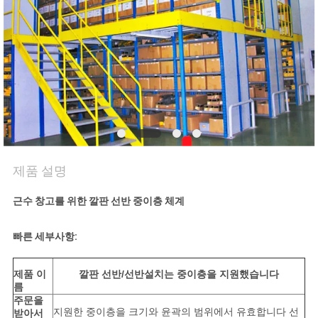
연
락
주
세
요
제품 설명
뉴
근수 창고를 위한 깔판 선반 중이층 체계
스
빠른 세부사항:
경
제품 이
깔판 선반/선반설치는 중이층을 지원했습니다
름
우
주문을
지원한 중이층을 크기와 윤곽의 범위에서 유효합니다 선
받아서