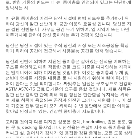
로, 받침 기둥의 빈도는 더 높, 중이층을 안정되어 있고는 단단하게
정박하는 하.
이 유형 중이층의 이점은 당신 시설에 평방 피트수를 추가하기 위
하여 당신의 깔판 선반의 위 공간 이용의 효율성 입니다. 당신은 지
금 깔판 선반을 더, 사무실 공간 두기 위하여, 일 지역이 또는 다만
아무거나에 관하여 당신 좋아하는 추가 건평이 있습니다.
당신은 당신 시설에 있는 수직 당신의 저장 또는 제조공정을 확장
하기 위하여 공간에 접근해서 사용불능 공간을 먼저 얻습니다.
당신의 선반에 의하여 지원된 중이층은 살아있는 선적을 이해하는
구조를 확인하고 대회 적합한 건물 코드 기준을 디자인하는 자격이
된 엔지니어에 의해 디자인될 것입니다. 이것은 중이층의 무게 및
선반에 언제든 저장된 내용을 둘 다 지원하기 위하여 란이 평가되
어야 한다는 것을 의미합니다. 짜맞추는 일원은 구조상으로 건강하
ASTM A570-75 급료 E 기준의 요구를 응할 것입니다. 세로 침목은
깔판 선반 강직한 란에 의해 직접 장선은 단단함을 유지하는 위하
여 세로 침목에 용접되는 공장과 안전인 그러나, 지원됩니다. 이 설
계 기준은 전부 당신이 오기 위하여 수 년 동안에서 중대한 이득을
찾아낼 안정되어 있는, 건장한 중이층에 지도합니다.
고려할 것이다 다른 디자인 성분은 층계, handrailing, 좁은 통로, 깔
판 문
및 decking 물자입니다.
안전율은 손잡이지주로 중이층을 둘
러싸고 싶, 걷어차기 감시가 있 용접한 강철 층계는, 모든 도움 상해