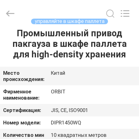
ORBIT
Metal
Products
Co.,
Ltd.
управляйте в шкафе паллета
All
Rights
Промышленный привод
ДОМ
Reserved.
пакгауза в шкафе паллета
ПРОДУКТЫ
для high-density хранения
О
Место
Китай
происхождения:
НАС
Фирменное
ORBIT
наименование:
ПУТЕШЕСТВИЕ
Сертификация:
JIS, CE, ISO9001
ФАБРИКИ
Номер модели:
DIPR1450WQ
ПРОВЕРКА
Количество мин
10 квадратных метров