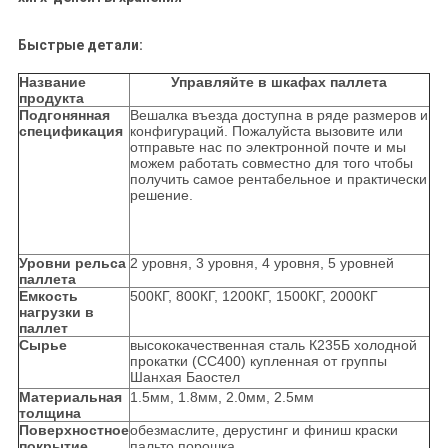
Быстрые детали:
Название
Управляйте в шкафах паллета
продукта
Подгонянная
Вешалка въезда доступна в ряде размеров и
спецификация
конфигураций. Пожалуйста вызовите или
отправьте нас по электронной почте и мы
можем работать совместно для того чтобы
получить самое рентабельное и практически
решение.
Уровни рельса
2 уровня, 3 уровня, 4 уровня, 5 уровней
паллета
Емкость
500КГ, 800КГ, 1200КГ, 1500КГ, 2000КГ
нагрузки в
паллет
Сырье
высококачественная сталь К235Б холодной
прокатки (СС400) купленная от группы
Шанхая Баостел
Материальная
1.5мм, 1.8мм, 2.0мм, 2.5мм
толщина
Поверхностное
обезмаслите, дерустинг и финиш краски
покрытие
пальто порошка