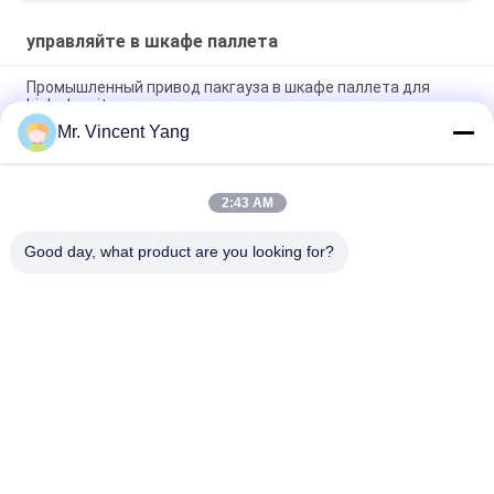
управляйте в шкафе паллета
Промышленный привод пакгауза в шкафе паллета для
high-density хранения
Mr. Vincent Yang
Высокообъемный привод в шкафе паллета, 4000mm шкаф
стали структуры
2:43 AM
Привод холодильной камеры в вешалке паллета шкафа
паллета регулируемой с центризовать рельсы
Good day, what product are you looking for?
Популярные категории
Все
Сверхмощная 
Селективный 
Вешалка Паллета
Паллетные 
Стеллажи
Длинняя Вешалка 
Консольная 
Пяди
Система Вешалки
Управляйте В 
Шкаф Поддержал 