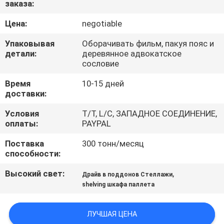
заказа:
КАЧЕСТВА
Цена:
negotiable
СВЯЖИТЕСЬ
Упаковывая
Оборачивать фильм, пакуя пояс и
МЫ
детали:
деревянное адвокатское
сословие
Время
10-15 дней
НОВОСТИ
доставки:
Условия
T/T, L/C, ЗАПАДНОЕ СОЕДИНЕНИЕ,
СЛУЧАИ
оплаты:
PAYPAL
Поставка
300 тонн/месяц
КАРТА
способности:
САЙТА
Высокий свет:
,
Драйв в поддонов Стеллажи
shelving шкафа паллета
PRIVACY
POLICY
ЛУЧШАЯ ЦЕНА