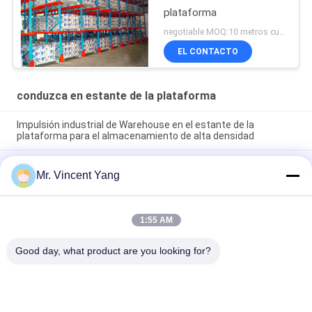
plataforma
negotiable MOQ:10 metros cuadrados
EL CONTACTO
conduzca en estante de la plataforma
Impulsión industrial de Warehouse en el estante de la
plataforma para el almacenamiento de alta densidad
La impulsión en grandes cantidades en el estante de la
Mr. Vincent Yang
plataforma, 4000m m laminó el estante del acero de la
estructura
Impulsión de la tienda fría en el tormento de plataforma
1:55 AM
ajustable del estante de la plataforma con el centro de los
carriles
Good day, what product are you looking for?
Categorías Populares
Todos