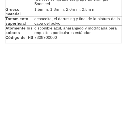
Baosteel
Grueso
1.5m m, 1.8m m, 2.0m m, 2.5m m
material
Tratamiento
desaceite, el derusting y final de la pintura de la
superficial
capa del polvo
Atormente los
disponible azul, anaranjado y modificada para
colores
requisitos particulares estándar
Código del HS
7308900000