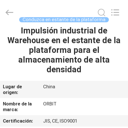
Guangdong
ORBIT
Metal
Products
Co.,
Conduzca en estante de la plataforma
Ltd.
All
Impulsión industrial de
HOGAR
Rights
Reserved.
Warehouse en el estante de la
PRODUCTOS
plataforma para el
almacenamiento de alta
SOBRE
densidad
NOSOTROS
Lugar de
China
origen:
VIAJE
DE
Nombre de la
ORBIT
marca:
LA
Certificación:
JIS, CE, ISO9001
FÁBRICA