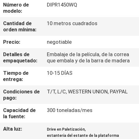
Número de
DIPR1450WQ
modelo:
CONTROL
Cantidad de
10 metros cuadrados
DE
orden mínima:
CALIDAD
Precio:
negotiable
ÉNTRENOS
Detalles de
Embalaje de la película, de la correa
empaquetado:
que embala y de la barra de madera
EN
Tiempo de
10-15 DÍAS
CONTACTO
entrega:
CON
Condiciones de
T/T, L/C, WESTERN UNION, PAYPAL
pago:
NOTICIAS
Capacidad de
300 toneladas/mes
la fuente:
CASOS
Alta luz:
,
Drive en Paletización
estantería del estante de la plataforma