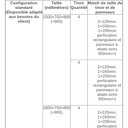
Configuration
Taille
Tiroir
Match de taille de
standard
(millimètres)
Quantité
tiroir et de
(Disponible adapté
panneaux
aux besoins du
1500×750×800
4
client)
(+900)
2×120mm,
1×160mm,
1×200mm
perforation
rectangulaire et
panneaux à
abats-sons
450mm×1
4
2×120mm,
1×160mm,
1×200mm
perforation
rectangulaire et
panneaux à
abats-sons
300mm×1
1800×750×800
4
(+900)
2×120mm,
1×160mm,
1×200mm
perforation