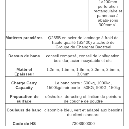
1×200mm
perforation
rectangulaire et
panneaux à
abats-sons
300mm×1
Matières premières
Q235B en acier de laminage à froid de
haute qualité (SS400) a acheté de
Groupe de Changhaï Baosteel
Dessus de banc
conseil composé, conseil de ignifugation,
bois dur, acier inoxydable et etc.
Matériel
1.2mm, 1.5mm, 1.8mm, 2.0mm, 2.5mm,
Épaisseur
3.0mm
Charge Carry
Le banc porte : 500kg, 1000kg,
Capacity
1500kg/tiroir porte : 50KG, 90KG, 150kg
Préparation de
déshuilez, derusting et finition de peinture
surface
de couche de poudre
Couleurs de banc
disponible bleu, vert et adapté aux besoins
du client standard
Code de HS
7308900000