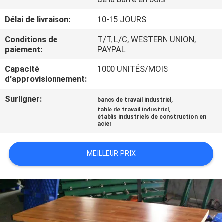
Délai de livraison:
10-15 JOURS
CONTRÔLE
DE
Conditions de
T/T, L/C, WESTERN UNION,
paiement:
PAYPAL
QUALITÉ
Capacité
1000 UNITÉS/MOIS
d'approvisionnement:
CONTACTEZ-
Surligner:
,
bancs de travail industriel
NOUS
,
table de travail industriel
établis industriels de construction en
acier
NOUVELLES
MEILLEUR PRIX
CAS
PLAN
DU