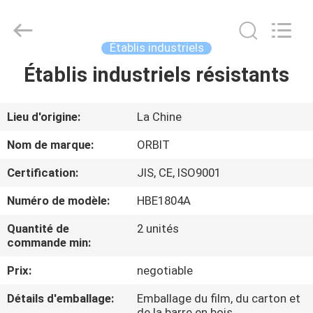
-
2026
Guangdong
ORBIT
Metal
Établis industriels
Products
Co.,
Ltd.
Établis industriels résistants
MAISON
All
Rights
Reserved.
PRODUITS
Lieu d'origine:
La Chine
Nom de marque:
ORBIT
AU
Certification:
JIS, CE, ISO9001
SUJET
Numéro de modèle:
HBE1804A
DE
Quantité de
2 unités
NOUS
commande min:
Prix:
negotiable
VISITE
D'USINE
Détails d'emballage:
Emballage du film, du carton et
de la barre en bois