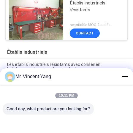
Établis industriels
résistants
negotiable MOQ:2 unités
CONTACT
Établis industriels
Les établis industriels résistants avec conseil en
bois/composé mettent hors jeu le dessus
Mr. Vincent Yang
Poudre enduisant les établis industriels d'acier inoxydable des
tiroirs
10:11 PM
500 - établis industriels supérieurs du banc 2000kg en bois
avec des Cabinets d'outil
Good day, what product are you looking for?
Catégories populaires
Tous