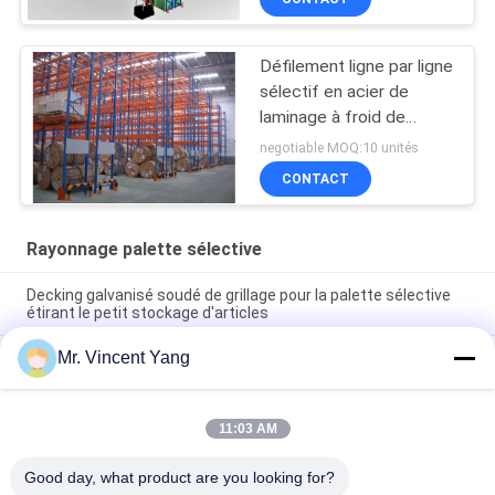
Défilement ligne par ligne
sélectif en acier de
laminage à froid de
palette
negotiable MOQ:10 unités
CONTACT
Rayonnage palette sélective
Decking galvanisé soudé de grillage pour la palette sélective
étirant le petit stockage d'articles
Mr. Vincent Yang
Défilement ligne par ligne sélectif de palette formé par petit
pain pour des entrepôts, système résistant de défilement
ligne par ligne de palette
11:03 AM
Défilement ligne par ligne sélectif réglable compatible de
palette de Dexion pour universel
Good day, what product are you looking for?