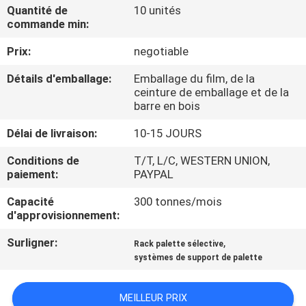
Quantité de
10 unités
commande min:
CONTRÔLE
Prix:
negotiable
DE
QUALITÉ
Détails d'emballage:
Emballage du film, de la
ceinture de emballage et de la
barre en bois
CONTACTEZ-
Délai de livraison:
10-15 JOURS
NOUS
Conditions de
T/T, L/C, WESTERN UNION,
paiement:
PAYPAL
NOUVELLES
Capacité
300 tonnes/mois
d'approvisionnement:
CAS
Surligner:
,
Rack palette sélective
systèmes de support de palette
PLAN
DU
MEILLEUR PRIX