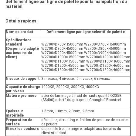
défilement ligne par ligne de palette pour la manipulation du
matériel
Détails rapides :
Nom de produit
Défilement ligne par ligne sélectif de palette
Spécifications
standard
W2700×D700×H5000mm W2700×D700×H6000mm
(Disponible adapté
W2700×D800×H5000mm W2700×D800×H6000mm
aux besoins du
W2700×D900×H5000mm W2700×D900×H6000mm
client)
W2700×D1000×H5000mm W2700×D1000×H6000mm
W2700×D1100×H5000mm W2700×D1100×H6000mm
W2700×D1200×H5000mm W2700×D1200×H6000mm
W2700×D1300×H5000mm W2700×D1300×H6000mm
Niveaux de support
3 niveaux, 4 niveaux, 5 niveaux, 6 niveaux
Capacité de charge
1000KG, 2000KG, 3000KG, 4000KG
par niveau
Matière première
acier de laminage à froid de haute qualité Q235B
(SS400) acheté du groupe de Changhaï Baosteel
Épaisseur
1.5mm, 1.8mm, 2.0mm, 2.5mm
matérielle
Préparation de
déshuilez, derusting et finition de peinture de couche
surface
de poudre
Étirez les couleurs
disponible bleu, orange et adapté aux besoins du
client standard