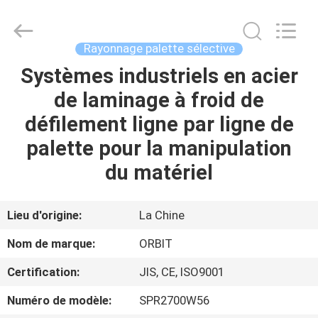
-
2026
Guangdong
ORBIT
Metal
Rayonnage palette sélective
Products
Co.,
Ltd.
Systèmes industriels en acier
MAISON
All
Rights
de laminage à froid de
Reserved.
PRODUITS
défilement ligne par ligne de
palette pour la manipulation
AU
du matériel
SUJET
DE
Lieu d'origine:
La Chine
NOUS
Nom de marque:
ORBIT
Certification:
JIS, CE, ISO9001
VISITE
Numéro de modèle:
SPR2700W56
D'USINE