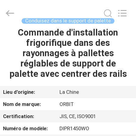
-
2026
Guangdong
ORBIT
Metal
Conduisez dans le support de palette
Products
Co.,
Ltd.
Commande d'installation
MAISON
All
Rights
frigorifique dans des
Reserved.
PRODUITS
rayonnages à pallettes
réglables de support de
AU
palette avec centrer des rails
SUJET
DE
Lieu d'origine:
La Chine
NOUS
Nom de marque:
ORBIT
Certification:
JIS, CE, ISO9001
VISITE
Numéro de modèle:
DIPR1450WO
D'USINE