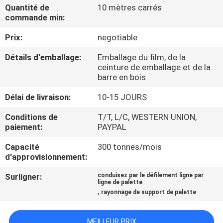
Quantité de
10 mètres carrés
commande min:
CONTRÔLE
Prix:
negotiable
DE
QUALITÉ
Détails d'emballage:
Emballage du film, de la
ceinture de emballage et de la
barre en bois
CONTACTEZ-
Délai de livraison:
10-15 JOURS
NOUS
Conditions de
T/T, L/C, WESTERN UNION,
paiement:
PAYPAL
NOUVELLES
Capacité
300 tonnes/mois
d'approvisionnement:
CAS
Surligner:
conduisez par le défilement ligne par
ligne de palette
,
rayonnage de support de palette
PLAN
DU
MEILLEUR PRIX