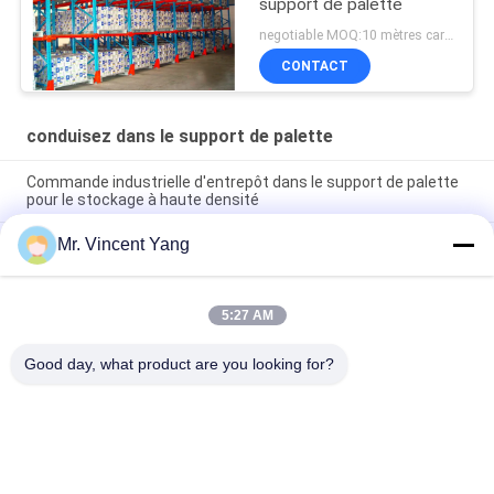
support de palette
negotiable MOQ:10 mètres carrés
CONTACT
conduisez dans le support de palette
Commande industrielle d'entrepôt dans le support de palette
pour le stockage à haute densité
Mr. Vincent Yang
La commande à fort débit dans le support de palette,
4000mm a laminé à froid le support d'acier de structure
Commande d'installation frigorifique dans des rayonnages à
5:27 AM
pallettes réglables de support de palette avec centrer des
rails
Good day, what product are you looking for?
Catégories populaires
Tous
Défilement Ligne 
Rayonnage Palette 
Par Ligne Résistant 
Sélective