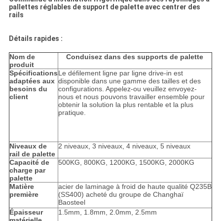
pallettes réglables de support de palette avec centrer des
rails
Détails rapides :
Nom de
Conduisez dans des supports de palette
produit
Spécifications
Le défilement ligne par ligne drive-in est
adaptées aux
disponible dans une gamme des tailles et des
besoins du
configurations. Appelez-ou veuillez envoyez-
client
nous et nous pouvons travailler ensemble pour
obtenir la solution la plus rentable et la plus
pratique.
Niveaux de
2 niveaux, 3 niveaux, 4 niveaux, 5 niveaux
rail de palette
Capacité de
500KG, 800KG, 1200KG, 1500KG, 2000KG
charge par
palette
Matière
acier de laminage à froid de haute qualité Q235B
première
(SS400) acheté du groupe de Changhaï
Baosteel
Épaisseur
1.5mm, 1.8mm, 2.0mm, 2.5mm
matérielle