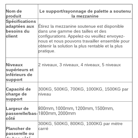
Nom de
Le support/rayonnage de palette a soutenu
produit
la mezzanine
Spécifications
adaptées aux
Étirez la mezzanine soutenue est disponible
besoins du
dans une gamme des tailles et des
client
configurations.
Appelez-ou veuillez envoyez-
nous et nous pouvons travailler ensemble pour
obtenir la solution la plus rentable et la plus
pratique.
Niveaux
2 niveaux, 3 niveaux, 4 niveaux, 5 niveaux
supérieurs et
inférieurs de
support
Capacité de
300KG, 500KG, 700KG, 1000KG, 1500KG par
charge de
niveau
support
Largeur de
800mm, 1000mm, 1200mm, 1500mm,
passerelle/bas-
1800mm, 2000mm
côté
300KG, 500KG, 800KG, 1000KG par mètre
Plancher de
carré
passerelle ou