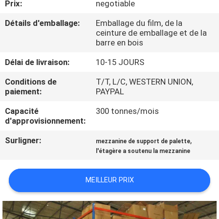
Prix:
negotiable
CONTRÔLE
Détails d'emballage:
Emballage du film, de la
ceinture de emballage et de la
DE
barre en bois
QUALITÉ
Délai de livraison:
10-15 JOURS
Conditions de
T/T, L/C, WESTERN UNION,
CONTACTEZ-
paiement:
PAYPAL
NOUS
Capacité
300 tonnes/mois
d'approvisionnement:
NOUVELLES
Surligner:
,
mezzanine de support de palette
l'étagère a soutenu la mezzanine
CAS
MEILLEUR PRIX
PLAN
DU