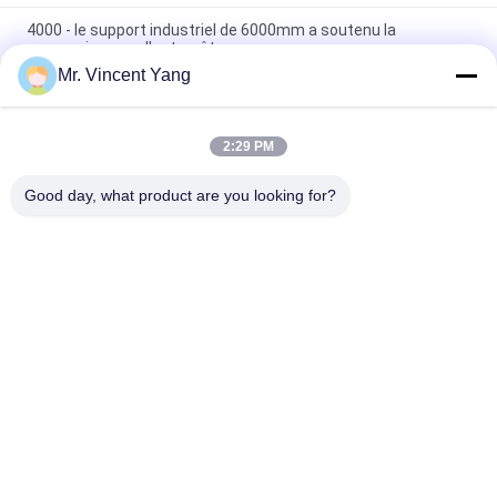
4000 - le support industriel de 6000mm a soutenu la
mezzanine pour l'entrepôt
Mr. Vincent Yang
Le support structurel laminé à froid adapté aux besoins du
client a soutenu la mezzanine pour la logistique
2:29 PM
Le support en acier de manteau de poudre a soutenu la
mezzanine pour le centre serveur de distribution
Good day, what product are you looking for?
Catégories populaires
Tous
Défilement Ligne 
Rayonnage Palette 
Par Ligne Résistant 
Sélective
De Palette
Long Défilement 
Système En Porte-À-
Ligne Par Ligne 
Faux De Défilement 
D'envergure
Ligne Par Ligne
Conduisez Dans Le 
Le Support A 
Support De Palette
Soutenu La 
Mezzanine