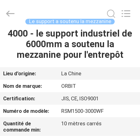
-
2026
Guangdong
ORBIT
Metal
Le support a soutenu la mezzanine
Products
Co.,
Ltd.
4000 - le support industriel de
MAISON
All
Rights
6000mm a soutenu la
Reserved.
PRODUITS
mezzanine pour l'entrepôt
AU
Lieu d'origine:
La Chine
SUJET
Nom de marque:
ORBIT
DE
Certification:
JIS, CE, ISO9001
NOUS
Numéro de modèle:
RSM1500-3000WF
VISITE
Quantité de
10 mètres carrés
commande min:
D'USINE