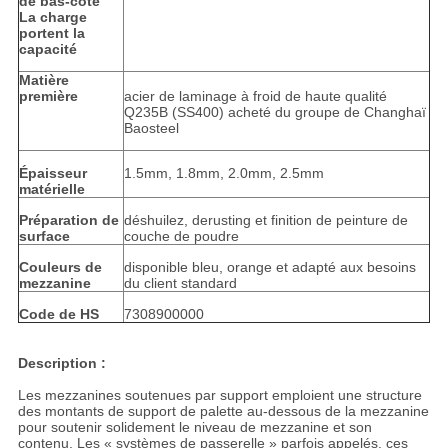
de bas-côté
La charge
portent la
capacité
Matière
première
acier de laminage à froid de haute qualité
Q235B (SS400) acheté du groupe de Changhaï
Baosteel
Épaisseur
1.5mm, 1.8mm, 2.0mm, 2.5mm
matérielle
Préparation de
déshuilez, derusting et finition de peinture de
surface
couche de poudre
Couleurs de
disponible bleu, orange et adapté aux besoins
mezzanine
du client standard
Code de HS
7308900000
Description :
Les mezzanines soutenues par support emploient une structure
des montants de support de palette au-dessous de la mezzanine
pour soutenir solidement le niveau de mezzanine et son
contenu. Les « systèmes de passerelle » parfois appelés, ces