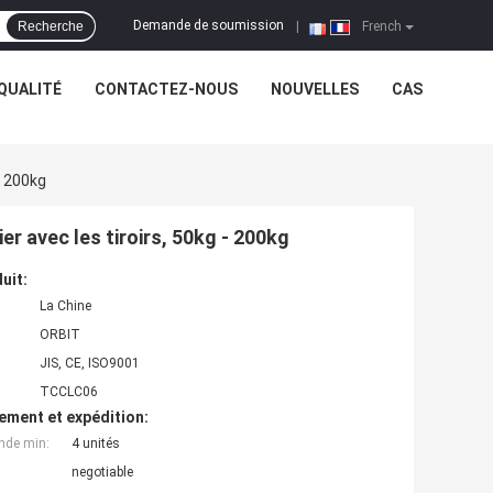
Demande de soumission
Recherche
|
French
QUALITÉ
CONTACTEZ-NOUS
NOUVELLES
CAS
- 200kg
r avec les tiroirs, 50kg - 200kg
uit:
La Chine
ORBIT
JIS, CE, ISO9001
TCCLC06
ement et expédition:
nde min:
4 unités
negotiable