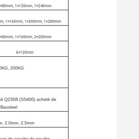
8×80mm, 1×120mm, 1×240mm
m, 1×160mm, 1×200mm, 1×280mm
2×80mm, 1×160mm, 2×200mm
6×120mm
50KG, 200KG
lité Q235B (SS400) acheté de
Baosteel
m, 2.0mm, 2.5mm
inture de couche de poudre