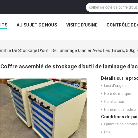
ITS
AU SUJET DE NOUS
VISITE D'USINE
CONTRÔLE DE 
mblé De Stockage D'outil De Laminage D'acier Avec Les Tiroirs, 50kg 
Coffre assemblé de stockage d'outil de laminage d'acie
Détails sur le prod
Lieu d'origine:
Nom de marque:
Certification:
Numéro de modèle:
Conditions de pai
Quantité de comma
Prix: