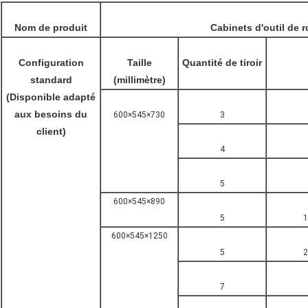
Nom de produit
Cabinets d'outil de 
Configuration
Taille
Quantité de tiroir
standard
(millimètre)
(Disponible adapté
aux besoins du
600×545×730
3
client)
4
5
600×545×890
5
600×545×1250
5
7