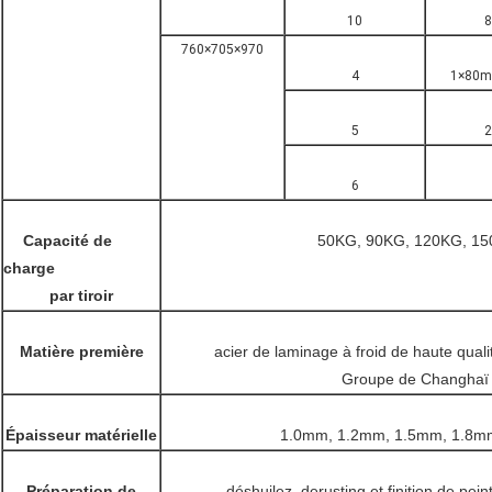
10
760×705×970
4
1×80m
5
6
Capacité de
50KG, 90KG, 120KG, 1
charge
par tiroir
Matière première
acier de laminage à froid de haute qua
Groupe de Changhaï 
Épaisseur matérielle
1.0mm, 1.2mm, 1.5mm, 1.8m
Préparation de
déshuilez, derusting et finition de pe