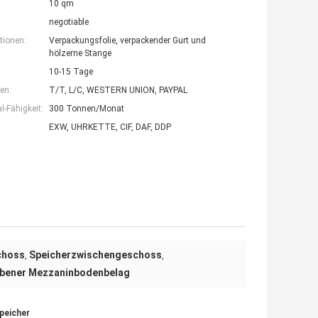
10 qm
negotiable
tionen:
Verpackungsfolie, verpackender Gurt und
hölzerne Stange
10-15 Tage
en:
T/T, L/C, WESTERN UNION, PAYPAL
-Fähigkeit:
300 Tonnen/Monat
EXW, UHRKETTE, CIF, DAF, DDP
choss
Speicherzwischengeschoss
,
,
obener Mezzaninbodenbelag
peicher