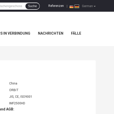
Referenzen
Suche
|
German
NS IN VERBINDUNG
NACHRICHTEN
FÄLLE
China
ORBIT
JIS, CE, ISO9001
IMF2500HD
and AGB: