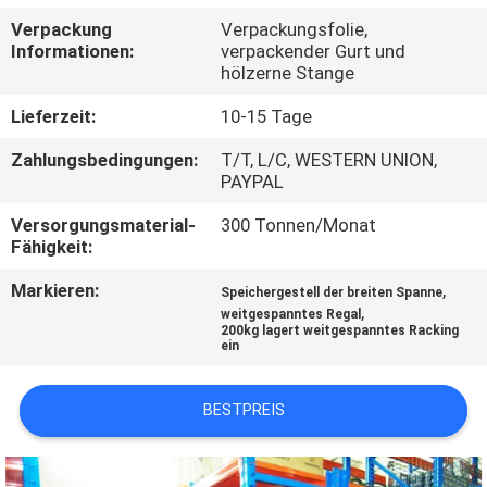
Verpackung
Verpackungsfolie,
TRETEN
Informationen:
verpackender Gurt und
hölzerne Stange
SIE
MIT
Lieferzeit:
10-15 Tage
UNS
Zahlungsbedingungen:
T/T, L/C, WESTERN UNION,
PAYPAL
IN
Versorgungsmaterial-
300 Tonnen/Monat
VERBINDUNG
Fähigkeit:
Markieren:
,
Speichergestell der breiten Spanne
NACHRICHTEN
,
weitgespanntes Regal
200kg lagert weitgespanntes Racking
ein
FÄLLE
BESTPREIS
SITEMAP