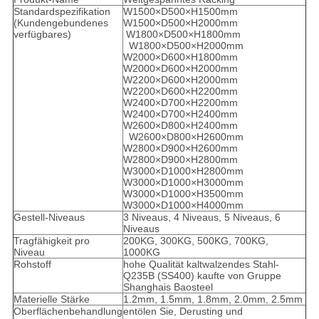
Standardspezifikation
W1500×D500×H1500mm
(Kundengebundenes
W1500×D500×H2000mm
verfügbares)
W1800×D500×H1800mm
W1800×D500×H2000mm
W2000×D600×H1800mm
W2000×D600×H2000mm
W2200×D600×H2000mm
W2200×D600×H2200mm
W2400×D700×H2200mm
W2400×D700×H2400mm
W2600×D800×H2400mm
W2600×D800×H2600mm
W2800×D900×H2600mm
W2800×D900×H2800mm
W3000×D1000×H2800mm
W3000×D1000×H3000mm
W3000×D1000×H3500mm
W3000×D1000×H4000mm
Gestell-Niveaus
3 Niveaus, 4 Niveaus, 5 Niveaus, 6
Niveaus
Tragfähigkeit pro
200KG, 300KG, 500KG, 700KG,
Niveau
1000KG
Rohstoff
hohe Qualität kaltwalzendes Stahl-
Q235B (SS400) kaufte von Gruppe
Shanghais Baosteel
Materielle Stärke
1.2mm, 1.5mm, 1.8mm, 2.0mm, 2.5mm
Oberflächenbehandlung
entölen Sie, Derusting und