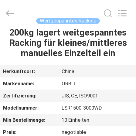
ORBIT
Metal
Products
Co.,
Ltd.
Weitgespanntes Racking
All
Rights
Reserved.
200kg lagert weitgespanntes
HAUS
Racking für kleines/mittleres
PRODUKTE
manuelles Einzelteil ein
ÜBER
Herkunftsort:
China
UNS
Markenname:
ORBIT
Zertifizierung:
JIS, CE, ISO9001
FABRIK-
Modellnummer:
LSR1500-3000WD
AUSFLUG
Min Bestellmenge:
10 Einheiten
QUALITÄTSKONTROLLE
Preis:
negotiable