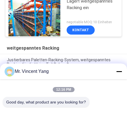
Lagert weitgespanntes
Racking ein
negotiable MOQ:10 Einheiten
KONTAKT
weitgespanntes Racking
Justierbares Paletten-Racking-System, weitgespanntes
Racking für die kleine Teil-Behandlung
Mr. Vincent Yang
Industrielles weitgespanntes Racking für sperrige Einzelteile,
Hochleistungsmetallfach
12:16 PM
200kg lagert weitgespanntes Racking für kleines/mittleres
manuelles Einzelteil ein
Good day, what product are you looking for?
Beliebte Kategorien
Alle