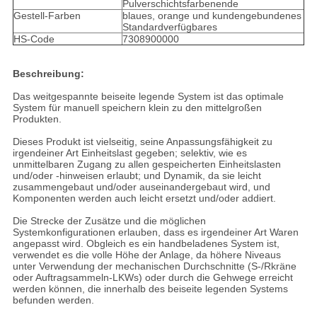
Pulverschichtsfarbenende
Gestell-Farben
blaues, orange und kundengebundenes
Standardverfügbares
HS-Code
7308900000
Beschreibung:
Das weitgespannte beiseite legende System ist das optimale
System für manuell speichern klein zu den mittelgroßen
Produkten.
Dieses Produkt ist vielseitig, seine Anpassungsfähigkeit zu
irgendeiner Art Einheitslast gegeben; selektiv, wie es
unmittelbaren Zugang zu allen gespeicherten Einheitslasten
und/oder -hinweisen erlaubt; und Dynamik, da sie leicht
zusammengebaut und/oder auseinandergebaut wird, und
Komponenten werden auch leicht ersetzt und/oder addiert.
Die Strecke der Zusätze und die möglichen
Systemkonfigurationen erlauben, dass es irgendeiner Art Waren
angepasst wird. Obgleich es ein handbeladenes System ist,
verwendet es die volle Höhe der Anlage, da höhere Niveaus
unter Verwendung der mechanischen Durchschnitte (S-/Rkräne
oder Auftragsammeln-LKWs) oder durch die Gehwege erreicht
werden können, die innerhalb des beiseite legenden Systems
befunden werden.