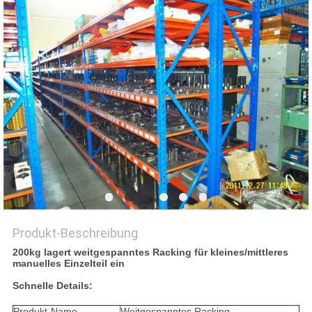
PRIVACY
POLICY
Produkt-Beschreibung
200kg lagert weitgespanntes Racking für kleines/mittleres
manuelles Einzelteil ein
Schnelle Details:
Produkt-Name
Weitgespanntes Racking