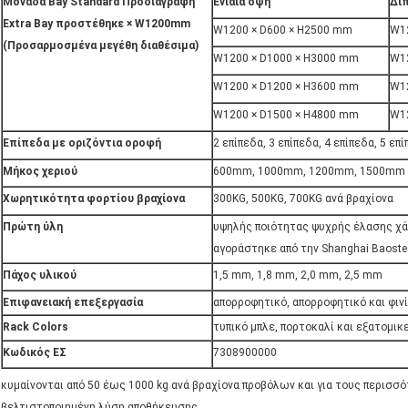
Μονάδα Bay Standard Προδιαγραφή
Ενιαία όψη
Δι
Extra Bay προστέθηκε × W1200mm
W1200 × D600 × H2500 mm
W12
(Προσαρμοσμένα μεγέθη διαθέσιμα)
W1200 × D1000 × H3000 mm
W1
W1200 × D1200 × H3600 mm
W12
W1200 × D1500 × H4800 mm
W12
Επίπεδα με οριζόντια οροφή
2 επίπεδα, 3 επίπεδα, 4 επίπεδα, 5 επ
Μήκος χεριού
600mm, 1000mm, 1200mm, 1500mm
Χωρητικότητα φορτίου βραχίονα
300KG, 500KG, 700KG ανά βραχίονα
Πρώτη ύλη
υψηλής ποιότητας ψυχρής έλασης χά
αγοράστηκε από την Shanghai Baoste
Πάχος υλικού
1,5 mm, 1,8 mm, 2,0 mm, 2,5 mm
Επιφανειακή επεξεργασία
απορροφητικό, απορροφητικό και φιν
Rack Colors
τυπικό μπλε, πορτοκαλί και εξατομι
Κωδικός ΕΣ
7308900000
κυμαίνονται από 50 έως 1000 kg ανά βραχίονα προβόλων και για τους περισσ
βελτιστοποιημένη λύση αποθήκευσης.