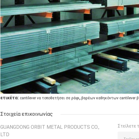
,
ετικέτα:
cantilever να τοποθετήσει σε ράφι
βαρέων καθηκόντων cantilever 
Στοιχεία επικοινωνίας
Στείλετε 
GUANGDONG ORBIT METAL PRODUCTS CO.,
LTD