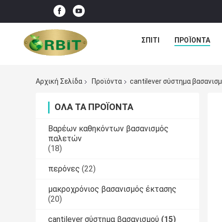
ΣΠΊΤΙ
ΠΡΟΪΌΝΤΑ
Αρχική Σελίδα
Προϊόντα
cantilever σύστημα βασανισ
ΌΛΑ ΤΑ ΠΡΟΪΌΝΤΑ
Βαρέων καθηκόντων βασανισμός
παλετών
(18)
περόνες
(22)
μακροχρόνιος βασανισμός έκτασης
(20)
cantilever σύστημα βασανισμού
(15)