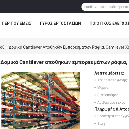
ΠΕΡΊΠΟΥ ΕΜΕΊΣ
ΓΎΡΟΣ ΕΡΓΟΣΤΑΣΊΩΝ
ΠΟΙΟΤΙΚΌΣ ΈΛΕΓΧΟ
μού
Δομικά Cantilever Αποθηκών Εμπορευμάτων Ράφια, Cantilever 
Δομικά Cantilever αποθηκών εμπορευμάτων ράφια, 
Λεπτομέρειες:
Τόπος καταγωγής:
Μάρκα:
Πιστοποίηση:
Αριθμό μοντέλου:
Πληρωμής & Αποσ
Ποσότητα παραγγελ
Τιμή: