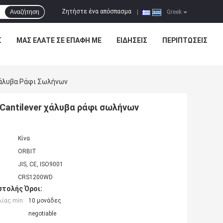
Ζητήστε ένα απόσπασμα
Αναζήτηση
|
Greek
Σ
ΜΑΣ ΕΛΆΤΕ ΣΕ ΕΠΑΦΉ ΜΕ
ΕΙΔΉΣΕΙΣ
ΠΕΡΙΠΤΏΣΕΙΣ
Χάλυβα Ράφι Σωλήνων
Cantilever χάλυβα ράφι σωλήνων
Κίνα
ORBIT
JIS, CE, ISO9001
CRS1200WD
τολής Όροι:
ίας min:
10 μονάδες
negotiable