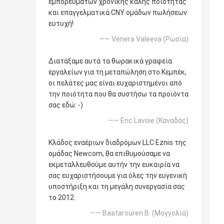
εμπορευμάτων χρονικής καλής ποιότητας
και επαγγελματικά CNY ομάδων πωλήσεων
ευτυχή!
—— Venera Valeeva (Ρωσία)
Διατάξαμε αυτά τα θωρακικά γραφεία
εργαλείων για τη μεταπώληση στο Κεμπέκ,
οι πελάτες μας είναι ευχαριστημένοι από
την ποιότητα που θα συστήσω τα προϊόντα
σας εδώ: -)
—— Eric Lavoie (Καναδάς)
Κλάδος εναέριων διαδρόμων LLC Eznis της
ομάδας Newcom, θα επιθυμούσαμε να
εκμεταλλευθούμε αυτήν την ευκαιρία να
σας ευχαριστήσουμε για όλες την ευγενική
υποστήριξη και τη μεγάλη συνεργασία σας
το 2012.
—— Baatarsuren Β. (Μογγολία)