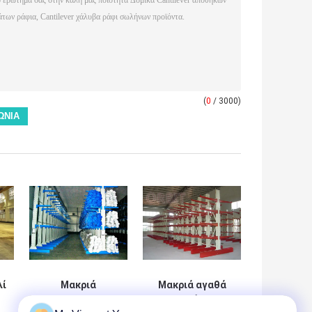
(
0
/ 3000)
λί
Μακριά
Μακριά αγαθά
Cantilever
που χειρίζονται