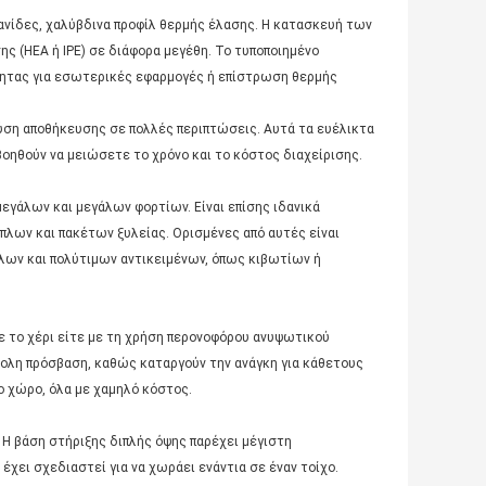
 σανίδες, χαλύβδινα προφίλ θερμής έλασης. Η κατασκευή των
ς (HEA ή IPE) σε διάφορα μεγέθη. Το τυποποιημένο
ότητας για εσωτερικές εφαρμογές ή επίστρωση θερμής
ύση αποθήκευσης σε πολλές περιπτώσεις. Αυτά τα ευέλικτα
ηθούν να μειώσετε το χρόνο και το κόστος διαχείρισης.
μεγάλων και μεγάλων φορτίων. Είναι επίσης ιδανικά
λων και πακέτων ξυλείας. Ορισμένες από αυτές είναι
λων και πολύτιμων αντικειμένων, όπως κιβωτίων ή
με το χέρι είτε με τη χρήση περονοφόρου ανυψωτικού
κολη πρόσβαση, καθώς καταργούν την ανάγκη για κάθετους
ο χώρο, όλα με χαμηλό κόστος.
. Η βάση στήριξης διπλής όψης παρέχει μέγιστη
χει σχεδιαστεί για να χωράει ενάντια σε έναν τοίχο.