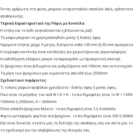
Όντας αρθρωτοί στη φύση, μπορούν να προστεθούν επιπλέον όπλα, ορθοστάτε
αποθήκευσης.
Τεχνικά Χαρακτηριστικά της Ράφις με Κονσόλα:
Η στήλη και το πόδι συγκολλούνται ή βιδώνονται μαζί
Τα ράφια μπορούν να χρησιμοποιηθούν μονής ή διπλής όψης
Υψώματα στήλης μέχρι 9 μέτρα, διάτρητοι κάθε 100 mm (ή 50 mm προαιρετι
Η συρραφή κοντέινερ είναι κατάλληλη για χειριστήρια και γερανογέφυρες
Η καθοδήγηση εδάφους μπορεί να παρασχεθεί ως προαιρετική επιλογή
Οι βραχίονες είναι βιδωμένοι και ρυθμιζόμενοι ανά 100mm, που αντιστοιχο
Τα μήκη των βραχιόνων μας κυμαίνονται από 600 έως 2500mm
Σχεδιαστικοί παράγοντες:
Τι τύπους ραφιών προβόλου χρειάζεστε - διπλής όψης ή μονής όψης;
Ποιο είναι το μέγεθος του rack W × D × H; - το πιο δημοφιλές είναι το W = 12
1000mm ή 2000mm, H = 3600mm
Πόσα επίπεδα βραχίονα θέλετε - τα πιο δημοφιλή είναι 3 ή 4 επίπεδα
Φορτίο μεταφοράς φορτίου ανά βραχίονα - το πιο δημοφιλές είναι 300 ή 500KG
Εάν είναι δυνατόν, στείλτε μας τη διάταξη της αποθήκης σας και πείτε μας 
το σχεδιασμό για την επιβεβαίωση της πλευράς σας