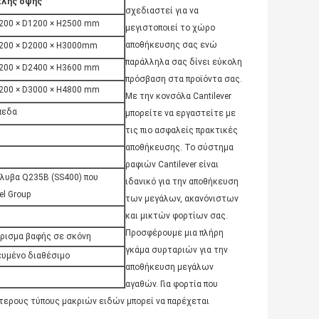
πλής όψης
σχεδιαστεί για να
00 × D1200 × H2500 mm
μεγιστοποιεί το χώρο
αποθήκευσης σας ενώ
200 × D2000 × H3000mm
παράλληλα σας δίνει εύκολη
00 × D2400 × H3600 mm
πρόσβαση στα προϊόντα σας.
00 × D3000 × H4800 mm
Με την κονσόλα Cantilever
ίπεδα
μπορείτε να εργαστείτε με
τις πιο ασφαλείς πρακτικές
αποθήκευσης. Το σύστημα
ραφιών Cantilever είναι
λυβα Q235B (SS400) που
ιδανικό για την αποθήκευση
el Group
των μεγάλων, ακανόνιστων
και μικτών φορτίων σας.
Προσφέρουμε μια πλήρη
ίρισμα βαφής σε σκόνη
γκάμα συρταριών για την
κευμένο διαθέσιμο
αποθήκευση μεγάλων
αγαθών. Για φορτία που
ότερους τύπους μακριών ειδών μπορεί να παρέχεται