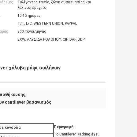
μέρειες:
Τυλίγοντας ταινία, ζώνη συσκευασίας και
ξύλινος φραγμός
:
10-15 ημέρες
T/T, L/C, WESTERN UNION, PAYPAL
οράς:
300 τόνοι/μήνας
EXW, ΑΛΥΣΊΔΑ ΡΟΛΟΓΙΟΎ, CIF, DAF, DDP
ever χάλυβα ράφι σωλήνων
 αποθήκευσης
,
ν cantilever βασανισμός
Περιγραφή:
σε κονσόλα
Το Cantilever Racking έχει