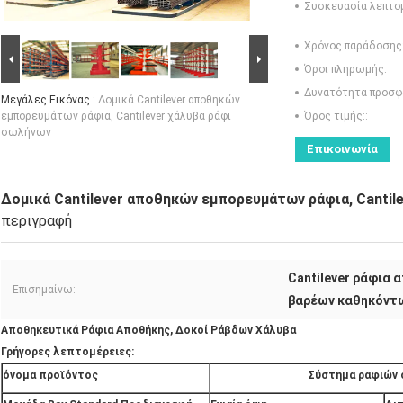
Συσκευασία λεπτο
Χρόνος παράδοσης
Όροι πληρωμής:
Δυνατότητα προσφ
Μεγάλες Εικόνας :
Δομικά Cantilever αποθηκών
εμπορευμάτων ράφια, Cantilever χάλυβα ράφι
Όρος τιμής::
σωλήνων
Επικοινωνία
Δομικά Cantilever αποθηκών εμπορευμάτων ράφια, Cantil
περιγραφή
Cantilever ράφια
Επισημαίνω:
βαρέων καθηκόντω
Αποθηκευτικά Ράφια Αποθήκης, Δοκοί Ράβδων Χάλυβα
Γρήγορες λεπτομέρειες:
όνομα προϊόντος
Σύστημα ραφιών 