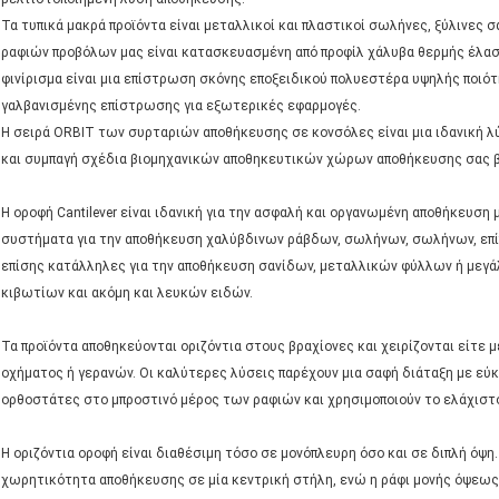
Τα τυπικά μακρά προϊόντα είναι μεταλλικοί και πλαστικοί σωλήνες, ξύλινες
ραφιών προβόλων μας είναι κατασκευασμένη από προφίλ χάλυβα θερμής έλαση
φινίρισμα είναι μια επίστρωση σκόνης εποξειδικού πολυεστέρα υψηλής ποι
γαλβανισμένης επίστρωσης για εξωτερικές εφαρμογές.
Η σειρά ORBIT των συρταριών αποθήκευσης σε κονσόλες είναι μια ιδανική λ
και συμπαγή σχέδια βιομηχανικών αποθηκευτικών χώρων αποθήκευσης σας βο
Η οροφή Cantilever είναι ιδανική για την ασφαλή και οργανωμένη αποθήκευση 
συστήματα για την αποθήκευση χαλύβδινων ράβδων, σωλήνων, σωλήνων, επίπ
επίσης κατάλληλες για την αποθήκευση σανίδων, μεταλλικών φύλλων ή μεγά
κιβωτίων και ακόμη και λευκών ειδών.
Τα προϊόντα αποθηκεύονται οριζόντια στους βραχίονες και χειρίζονται είτε 
οχήματος ή γερανών. Οι καλύτερες λύσεις παρέχουν μια σαφή διάταξη με εύ
ορθοστάτες στο μπροστινό μέρος των ραφιών και χρησιμοποιούν το ελάχιστ
Η οριζόντια οροφή είναι διαθέσιμη τόσο σε μονόπλευρη όσο και σε διπλή όψη
χωρητικότητα αποθήκευσης σε μία κεντρική στήλη, ενώ η ράφι μονής όψεως έ