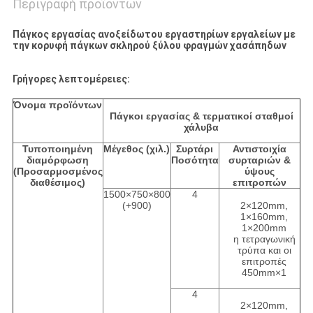
Περιγραφή προϊόντων
Πάγκος εργασίας ανοξείδωτου εργαστηρίων εργαλείων με
την κορυφή πάγκων σκληρού ξύλου φραγμών χασάπηδων
Γρήγορες λεπτομέρειες:
Όνομα προϊόντων
Πάγκοι εργασίας & τερματικοί σταθμοί
χάλυβα
Τυποποιημένη
Μέγεθος (χιλ.)
Συρτάρι
Αντιστοιχία
διαμόρφωση
Ποσότητα
συρταριών &
(Προσαρμοσμένος
ύψους
διαθέσιμος)
επιτροπών
1500×750×800
4
(+900)
2×120mm,
1×160mm,
1×200mm
η τετραγωνική
τρύπα και οι
επιτροπές
450mm×1
4
2×120mm,