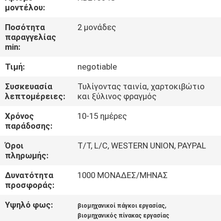
ΈΛΕΓΧΟΣ
μοντέλου:
Ποσότητα
2 μονάδες
ΜΑΣ
παραγγελίας
min:
ΕΛΆΤΕ
Τιμή:
negotiable
ΣΕ
ΕΠΑΦΉ
Συσκευασία
Τυλίγοντας ταινία, χαρτοκιβώτιο
λεπτομέρειες:
και ξύλινος φραγμός
ΜΕ
Χρόνος
10-15 ημέρες
παράδοσης:
ΕΙΔΉΣΕΙΣ
Όροι
T/T, L/C, WESTERN UNION, PAYPAL
πληρωμής:
ΠΕΡΙΠΤΏΣΕΙΣ
Δυνατότητα
1000 ΜΟΝΑΔΕΣ/ΜΗΝΑΣ
προσφοράς:
SITEMAP
Υψηλό φως:
,
βιομηχανικοί πάγκοι εργασίας
βιομηχανικός πίνακας εργασίας