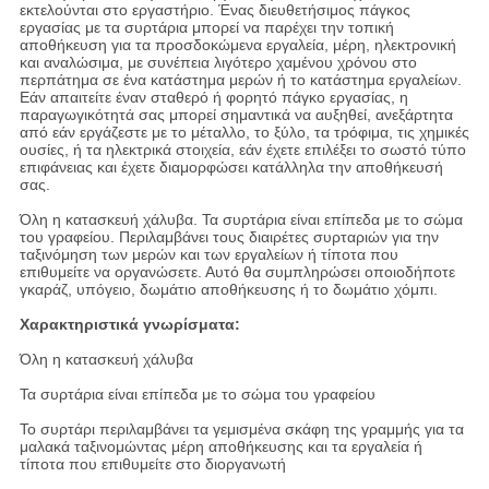
εκτελούνται στο εργαστήριο. Ένας διευθετήσιμος πάγκος
εργασίας με τα συρτάρια μπορεί να παρέχει την τοπική
αποθήκευση για τα προσδοκώμενα εργαλεία, μέρη, ηλεκτρονική
και αναλώσιμα, με συνέπεια λιγότερο χαμένου χρόνου στο
περπάτημα σε ένα κατάστημα μερών ή το κατάστημα εργαλείων.
Εάν απαιτείτε έναν σταθερό ή φορητό πάγκο εργασίας, η
παραγωγικότητά σας μπορεί σημαντικά να αυξηθεί, ανεξάρτητα
από εάν εργάζεστε με το μέταλλο, το ξύλο, τα τρόφιμα, τις χημικές
ουσίες, ή τα ηλεκτρικά στοιχεία, εάν έχετε επιλέξει το σωστό τύπο
επιφάνειας και έχετε διαμορφώσει κατάλληλα την αποθήκευσή
σας.
Όλη η κατασκευή χάλυβα. Τα συρτάρια είναι επίπεδα με το σώμα
του γραφείου. Περιλαμβάνει τους διαιρέτες συρταριών για την
ταξινόμηση των μερών και των εργαλείων ή τίποτα που
επιθυμείτε να οργανώσετε. Αυτό θα συμπληρώσει οποιοδήποτε
γκαράζ, υπόγειο, δωμάτιο αποθήκευσης ή το δωμάτιο χόμπι.
Χαρακτηριστικά γνωρίσματα:
Όλη η κατασκευή χάλυβα
Τα συρτάρια είναι επίπεδα με το σώμα του γραφείου
Το συρτάρι περιλαμβάνει τα γεμισμένα σκάφη της γραμμής για τα
μαλακά ταξινομώντας μέρη αποθήκευσης και τα εργαλεία ή
τίποτα που επιθυμείτε στο διοργανωτή