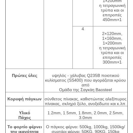
1×200mm
η τετραγωνική
τρύπα και οι
επιτροπές
450mm×1
4
2×120mm,
1×160mm,
1×200mm
η τετραγωνική
τρύπα και οι
επιτροπές
300mm×1
Πρώτες ύλες
υψηλός - χάλυβας Q235B ποιοτικού
κυλίσματος (SS400) που αγοράζεται κρύου
από
Ομάδα της Σαγκάη Baosteel
Κορυφή πάγκων
σύνθετος πίνακας, καθιστώντας αλεξίπυρος
πίνακας, σκληρό ξύλο, ανοξείδωτο και κ.λπ.
Υλικό
1.2mm, 1.5mm, 1.8mm, 2.0mm, 2.5mm,
Πάχος
3.0mm
Το φορτίο φέρνει
Ο πάγκος φέρνει: 500kg, 1000kg, 1500kg/
την ικανότητα
συρτάρι φέρνει: 50KG, 90KG, 150kg