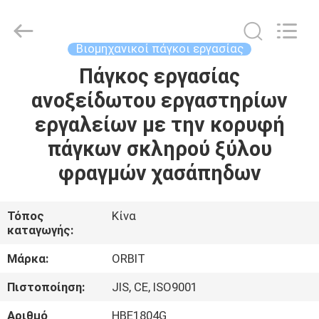
Guangdong
ORBIT
Metal
Products
Co.,
Βιομηχανικοί πάγκοι εργασίας
Ltd.
All
Rights
Πάγκος εργασίας
ΣΠΊΤΙ
Reserved.
ανοξείδωτου εργαστηρίων
ΠΡΟΪΌΝΤΑ
εργαλείων με την κορυφή
πάγκων σκληρού ξύλου
ΠΕΡΊΠΟΥ
φραγμών χασάπηδων
ΕΜΕΊΣ
Τόπος
Κίνα
καταγωγής:
ΓΎΡΟΣ
ΕΡΓΟΣΤΑΣΊΩΝ
Μάρκα:
ORBIT
Πιστοποίηση:
JIS, CE, ISO9001
ΠΟΙΟΤΙΚΌΣ
Αριθμό
HBE1804G