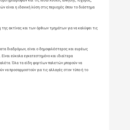
ισμό ημιωρόφων και τις πίσω λύσεις ώθησης. Ισχυρός,
ν είναι η ιδανική λύση στις περιοχές όπου το διάστημα
 της ακτίνας και των όρθιων τμημάτων για να καλύψει τις
ματα διαδρόμων, είναι ο δημοφιλέστερος και ευρέως
ίναι εύκολα εγκατεστημένο και ιδιαίτερα
αλέτα. Όλα τα είδη φορτίων παλετών μπορούν να
ύν να προσαρμοστούν για τις αλλαγές στον τύπο ή το