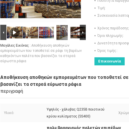
Ποσότητα παραγγελ
Τιμή:
Συσκευασία λεπτο
Χρόνος παράδοσης
Όροι πληρωμής:
Δυνατότητα προσφ
Μεγάλες Εικόνας :
Αποθήκευση αποθηκών
εμπορευμάτων που τοποθετεί σε ράφι τη βαρέων
Όρος τιμής::
καθηκόντων παλέτα που βασανίζει τα στερεά
εύρωστα ράφια
Επικοινωνία
Αποθήκευση αποθηκών εμπορευμάτων που τοποθετεί σε 
βασανίζει τα στερεά εύρωστα ράφια
περιγραφή
Υψηλός - χάλυβας Q235B ποιοτικού
Υλικό:
Χρώμα
κρύου κυλίσματος (SS400)
πολυ βασανισμός παλετών επιπέδων
,