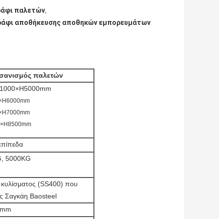
ράφι παλετών
,
 ράφι αποθήκευσης αποθηκών εμπορευμάτων
σανισμός παλετών
1000×H5000mm
×H6000mm
×H7000mm
0×H8500mm
 επίπεδα
G, 5000KG
 κυλίσματος (SS400) που
ς Σαγκάη Baosteel
.0mm