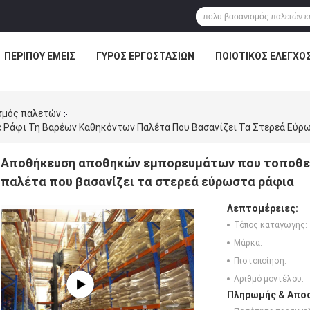
ΠΕΡΊΠΟΥ ΕΜΕΊΣ
ΓΎΡΟΣ ΕΡΓΟΣΤΑΣΊΩΝ
ΠΟΙΟΤΙΚΌΣ ΈΛΕΓΧΟ
σμός παλετών
Ράφι Τη Βαρέων Καθηκόντων Παλέτα Που Βασανίζει Τα Στερεά Εύρ
Αποθήκευση αποθηκών εμπορευμάτων που τοποθετ
παλέτα που βασανίζει τα στερεά εύρωστα ράφια
Λεπτομέρειες:
Τόπος καταγωγής:
Μάρκα:
Πιστοποίηση:
Αριθμό μοντέλου:
Πληρωμής & Αποσ