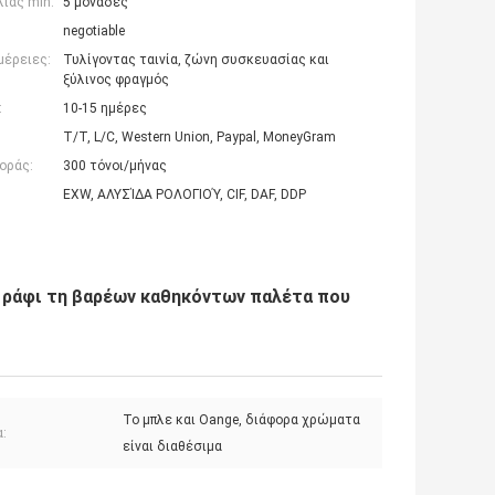
ίας min:
5 μονάδες
negotiable
μέρειες:
Τυλίγοντας ταινία, ζώνη συσκευασίας και
ξύλινος φραγμός
:
10-15 ημέρες
T/T, L/C, Western Union, Paypal, MoneyGram
οράς:
300 τόνοι/μήνας
EXW, ΑΛΥΣΊΔΑ ΡΟΛΟΓΙΟΎ, CIF, DAF, DDP
ράφι τη βαρέων καθηκόντων παλέτα που
Το μπλε και Oange, διάφορα χρώματα
:
είναι διαθέσιμα