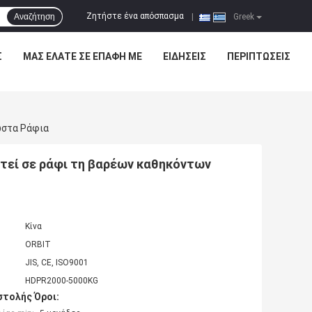
Ζητήστε ένα απόσπασμα
Αναζήτηση
|
Greek
Σ
ΜΑΣ ΕΛΆΤΕ ΣΕ ΕΠΑΦΉ ΜΕ
ΕΙΔΉΣΕΙΣ
ΠΕΡΙΠΤΏΣΕΙΣ
ωστα Ράφια
εί σε ράφι τη βαρέων καθηκόντων
Κίνα
ORBIT
JIS, CE, ISO9001
HDPR2000-5000KG
τολής Όροι: