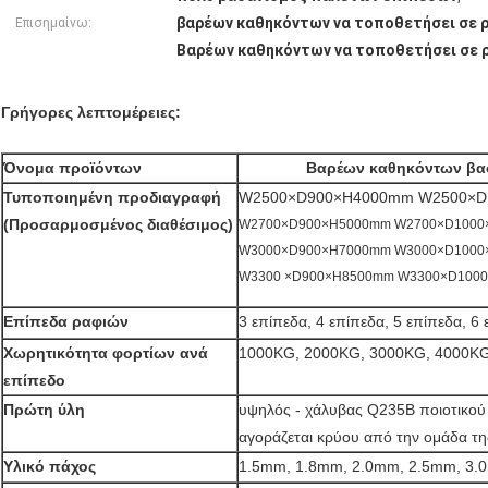
βαρέων καθηκόντων να τοποθετήσει σε 
Επισημαίνω:
Βαρέων καθηκόντων να τοποθετήσει σε
Γρήγορες λεπτομέρειες:
Όνομα προϊόντων
Βαρέων καθηκόντων βα
Τυποποιημένη προδιαγραφή
W2500×D900×H4000mm W2500×D
(Προσαρμοσμένος διαθέσιμος)
W2700×D900×H5000mm W2700×D1000
W3000×D900×H7000mm W3000×D1000
W3300 ×D900×H8500mm W3300×D100
Επίπεδα ραφιών
3 επίπεδα, 4 επίπεδα, 5 επίπεδα, 6
Χωρητικότητα φορτίων ανά
1000KG, 2000KG, 3000KG, 4000K
επίπεδο
Πρώτη ύλη
υψηλός - χάλυβας Q235B ποιοτικού
αγοράζεται κρύου από την ομάδα τη
Υλικό πάχος
1.5mm, 1.8mm, 2.0mm, 2.5mm, 3