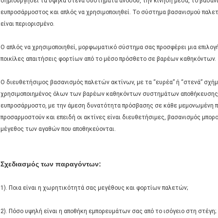
δημιουργήσει τα υψηλά στενά συστήματα ανόδου, την κίνηση μέσα, το βασαν
ευπροσάρμοστος και απλός να χρησιμοποιηθεί. Το σύστημα βασανισμού παλετώ
είναι περιορισμένο.
Ο απλός να χρησιμοποιηθεί, μορφωματικό σύστημα σας προσφέρει μια επιλογή
ποικίλες απαιτήσεις φορτίων από το μέσο πρόσθετο σε βαρέων καθηκόντων.
Ο διευθετήσιμος βασανισμός παλετών ακτίνων, με τα “ευρέα” ή “στενά” σχή
χρησιμοποιημένος όλων των βαρέων καθηκόντων συστημάτων αποθήκευσης. Ε
ευπροσάρμοστο, με την άμεση δυνατότητα πρόσβασης σε κάθε μεμονωμένη π
προσαρμοστούν και επειδή οι ακτίνες είναι διευθετήσιμες, βασανισμός μπορο
μέγεθος των αγαθών που αποθηκεύονται.
Σχεδιασμός των παραγόντων:
1). Ποια είναι η χωρητικότητά σας μεγέθους και φορτίων παλετών;
2). Πόσο υψηλή είναι η αποθήκη εμπορευμάτων σας από το ισόγειο στη στέγη;