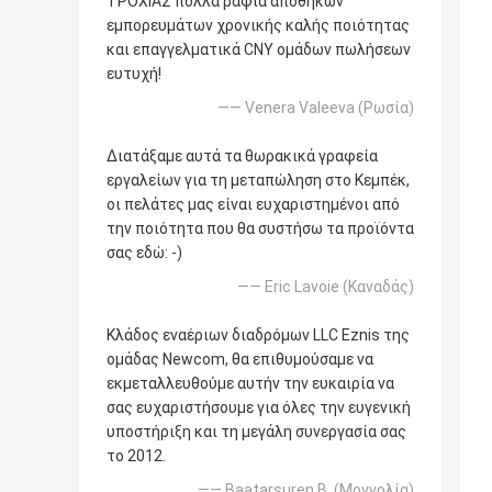
ΤΡΟΧΙΑΣ πολλά ράφια αποθηκών
εμπορευμάτων χρονικής καλής ποιότητας
και επαγγελματικά CNY ομάδων πωλήσεων
ευτυχή!
—— Venera Valeeva (Ρωσία)
Διατάξαμε αυτά τα θωρακικά γραφεία
εργαλείων για τη μεταπώληση στο Κεμπέκ,
οι πελάτες μας είναι ευχαριστημένοι από
την ποιότητα που θα συστήσω τα προϊόντα
σας εδώ: -)
—— Eric Lavoie (Καναδάς)
Κλάδος εναέριων διαδρόμων LLC Eznis της
ομάδας Newcom, θα επιθυμούσαμε να
εκμεταλλευθούμε αυτήν την ευκαιρία να
σας ευχαριστήσουμε για όλες την ευγενική
υποστήριξη και τη μεγάλη συνεργασία σας
το 2012.
—— Baatarsuren Β. (Μογγολία)