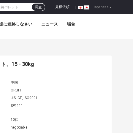
見積依頼
調査
|
Japanese
達に連絡しなさい
ニュース
場合
5 - 30kg
中国
ORBIT
JIS, CE, ISO9001
SP1111
10個
negotiable