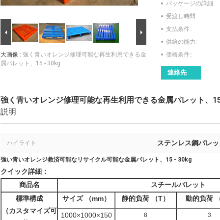
パッケージの詳細:
受渡し時間:
支払条件:
供給の能力:
大画像 :
強く青いオレンジ修理可能な再生利用できる金
価格条件::
属パレット、15 - 30kg
連絡先
強く青いオレンジ修理可能な再生利用できる金属パレット、15 - 
説明
ステンレス鋼パレッ
ハイライト:
強い青いオレンジ救済可能なリサイクル可能な金属パレット、15 - 30kg
クイック詳細：
商品名
スチールパレット
標準構成
サイズ
（mm）
静的負荷
（T）
動的負荷
（カスタマイズ可
1000×1000×150
8
3