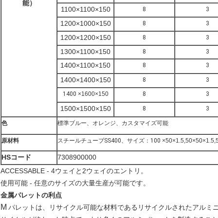
能）
1100×1100×150
8
3
1200×1000×150
8
3
1200×1200×150
8
3
1300×1100×150
8
3
1400×1100×150
8
3
1400×1400×150
8
3
1400
×1600×150
8
3
1500×1500×150
8
3
色
標準ブルー、オレンジ、カスタマイズ可能
原材料
スチールチューブSS400、サイズ：100
×50×1.5,50×50×1.5
HSコード
7308900000
ACCESSABLE - 4ウェイと2ウェイのエントリ。
使用可能 - 任意のサイズの大量生産が可能です。
金属パレットの利点
M
パレットは、リサイクル可能な材料であるリサイクルされたアルミ