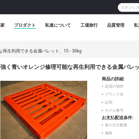
家
プロダクト
私達について
工場旅行
品質管理
私
生利用できる金属パレット、15 - 30kg
強く青いオレンジ修理可能な再生利用できる金属パレット、1
商品の詳細:
起源の場所:
ブランド名:
証明:
モデル番号:
お支払配送条件:
最小注文数量:
価格: