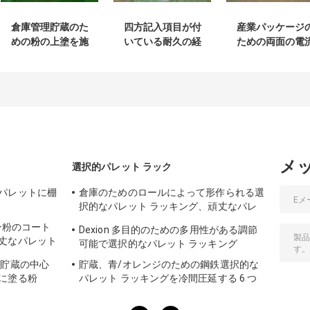
倉庫管理貯蔵のた
四方記入項目が付
産業パッケージ
めの粉の上塗を施
いている耐久の経
ための両面の電
してある頑丈な鋼
済的な粉のコーテ
を通された金属
鉄パレット
ィングの鋼鉄パレ
鉄パレット
ット
メ
選択的パレット ラック
パレットに棚
倉庫のためのロールによって形作られる選
択的なパレット ラッキング、頑丈なパレ
ット ラッキング システム
ン粉のコート
Dexion 多目的のための多用性がある調節
丈なパレット
可能で選択的なパレット ラッキング
、貯蔵の中心
貯蔵、青/オレンジのための鋼鉄選択的な
に塗る粉
パレット ラッキングを冷間圧延する 6 つ
のレベル