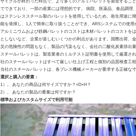
サイクルが終わった時点で、より多くのアルミパレットを製造するこ
でできており、一部の産業には理想的です。
病院、医薬品、食品調理
はステンレススチール製のパレットを使用しているため、衛生用途に
能を発揮し、1人で簡単に取り扱うことができ、ARSシステムでの使用
アルミニウムおよび鉄鋼パレットのコストは木材パレットのコストを
としないなど、企業が楽しむいくつかの利点があります。国際出荷、
災の危険性の問題もなく、製品の汚染もなく、会社の二酸化炭素排出
スチールパレットは、製造業者のミルテスト証明書を使用して厳選さ
社のスチールパレットはすべて厳しい仕上げ工程と個別の品質検査工
当社のスチールパレットは、各プレス機械メーカーが要求する正確な
選択と購入の要素：
1）。
あなたの商品は何サイズですか？×D×H？
2）。
あなたの製品の重量は何ですか？
標準およびカスタムサイズで利用可能