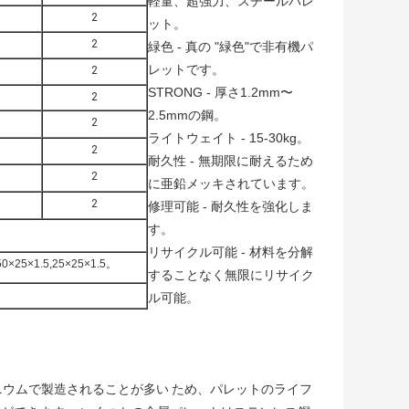
軽量、超強力、スチールパレ
2
ット。
2
緑色 - 真の "緑色"で非有機パ
レットです。
2
STRONG - 厚さ1.2mm〜
2
2.5mmの鋼。
2
ライトウェイト - 15-30kg。
2
耐久性 - 無期限に耐えるため
2
に亜鉛メッキされています。
2
修理可能 - 耐久性を強化しま
す。
リサイクル可能 - 材料を分解
,50×25×1.5,25×25×1.5。
することなく無限にリサイク
ル可能。
ニウムで製造されることが多い
ため、パレットのライフ