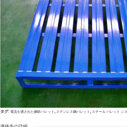
,
,
タグ:
電流を通された鋼鉄パレット
ステンレス鋼パレット
スチール パレット シ
連絡先の詳細