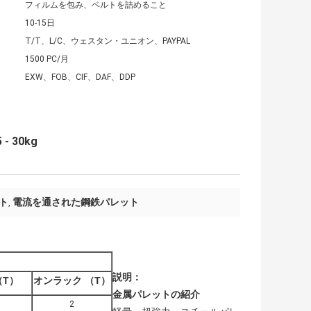
フィルムを包み、ベルトを詰めること
10-15日
T/T、L/C、ウェスタン・ユニオン、PAYPAL
1500 PC/月
EXW、FOB、CIF、DAF、DDP
30kg
ト
電流を通された鋼鉄パレット
,
説明：
（T）
オンラック
（T）
金属パレットの紹介
2