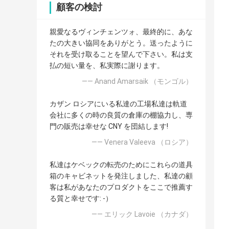
顧客の検討
親愛なるヴィンチェンツォ、最終的に、あな
たの大きい協同をありがとう。送ったように
それを受け取ることを望んで下さい。私は支
払の短い量を、私実際に謝ります。
—— Anand Amarsaik （モンゴル）
カザン ロシアにいる私達の工場私達は軌道
会社に多くの時の良質の倉庫の棚協力し、専
門の販売は幸せな CNY を団結します!
—— Venera Valeeva （ロシア）
私達はケベックの転売のためにこれらの道具
箱のキャビネットを発注しました、私達の顧
客は私があなたのプロダクトをここで推薦す
る質と幸せです: -）
—— エリック Lavoie （カナダ）