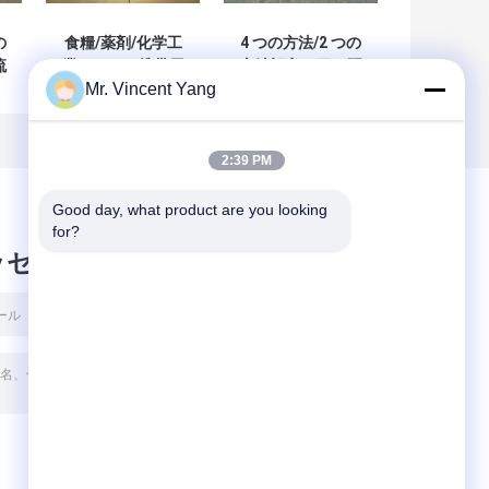
の
食糧/薬剤/化学工
4 つの方法/2 つの
流
業のための携帯用
方法記入項目、習
Mr. Vincent Yang
鋼
アルミニウム パレ
慣が付いている軽
ット
量の産業ステンレ
ス鋼パレット
2:39 PM
Good day, what product are you looking 
for?
ッセージ