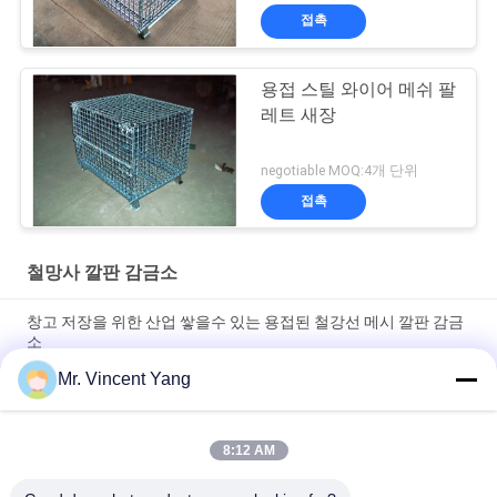
접촉
용접 스틸 와이어 메쉬 팔
레트 새장
negotiable MOQ:4개 단위
접촉
철망사 깔판 감금소
창고 저장을 위한 산업 쌓을수 있는 용접된 철강선 메시 깔판 감금
소
Mr. Vincent Yang
냉각 압연 강철을 가진 직류 전기를 통한 Foldable 철망사 깔판 감
금소
8:12 AM
덮개 뚜껑 보호를 가진 수송에 의하여 용접되는 철강선 메시 깔판
감금소