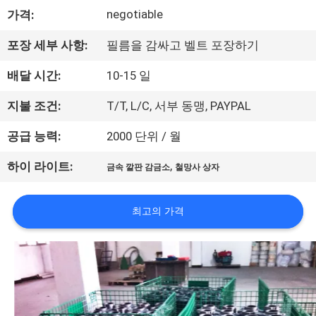
하
negotiable
가격:
여
포장 세부 사항:
필름을 감싸고 벨트 포장하기
공
배달 시간:
10-15 일
장
지불 조건:
T/T, L/C, 서부 동맹, PAYPAL
여
공급 능력:
2000 단위 / 월
행
,
하이 라이트:
금속 깔판 감금소
철망사 상자
품
최고의 가격
질
관
리