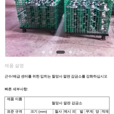
연
락
주
세
요
제품 설명
뉴
근수/배급 센터를 위한 입히는 철망사 깔판 감금소를 강화하십시오
스
빠른 세부사항:
경
제품 이름
철망사 깔판 감금소
우
표준 규격
크기 (mm)
철사
메시 피
발
무게
양
적재