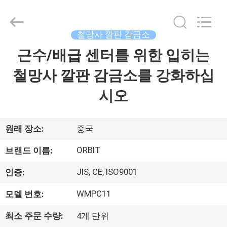
2014
-
2026
Guangdong
ORBIT
철망사 깔판 감금소
Metal
Products
Co.,
근수/배급 센터를 위한 입히는
집
Ltd.
All
Rights
철망사 깔판 감금소를 강화하십
Reserved.
제
시오
품
원래 장소:
중국
우
ORBIT
브랜드 이름:
리
JIS, CE, ISO9001
인증:
에
WMPC11
모델 번호:
대
최소 주문 수량:
4개 단위