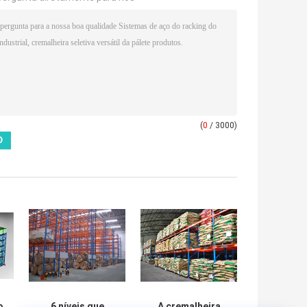
(
0
/ 3000)
o
6 níveis que
A cremalheira