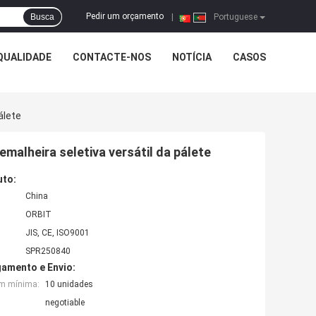
Pedir um orçamento
Busca
|
Portuguese
QUALIDADE
CONTACTE-NOS
NOTÍCIA
CASOS
álete
malheira seletiva versátil da pálete
uto:
China
ORBIT
JIS, CE, ISO9001
SPR250840
amento e Envio:
em mínima:
10 unidades
negotiable