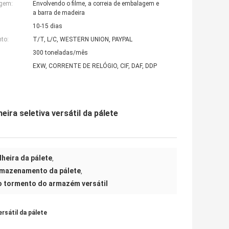
agem:
Envolvendo o filme, a correia de embalagem e
a barra de madeira
10-15 dias
to:
T/T, L/C, WESTERN UNION, PAYPAL
300 toneladas/mês
EXW, CORRENTE DE RELÓGIO, CIF, DAF, DDP
ira seletiva versátil da pálete
heira da pálete
,
rmazenamento da pálete
,
o tormento do armazém versátil
rsátil da pálete