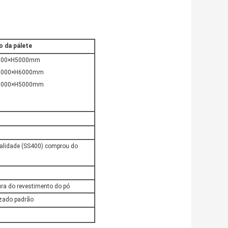
o da pálete
900×H5000mm
000×H6000mm
000×H5000mm
alidade (SS400) comprou do
tura do revestimento do pó
izado padrão