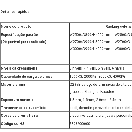
Detalhes rápidos:
Nome do produto
Racking seletiv
Especificação padrão
W2500×D800×H4000mm W2500×D
(Disponível personalizado)
W2700×D900×H5000mm W2700×D1
W3000×D900×H4000mm W3800×D1
Níveis da cremalheira
3 níveis, 4 níveis, 5 níveis, 6 níveis
Capacidade de carga pelo nível
1000KG, 2000KG, 3000KG, 4000KG
Matéria prima
Q235B de aço de laminação de alta qu
grupo de Shanghai Baosteel
Espessura material
1.5mm, 1.8mm, 2.0mm, 2.5mm
Tratamento de superfície
deoil, derusting e revestimento da pin
Cores da cremalheira
disponível azul, alaranjado e personal
Código do HS
7308900000