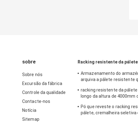
sobre
Racking resistente da pálete
Armazenamento do armazé
Sobre nós
arquiva a pálete resistente
Excursão da fábrica
cremalheiras resistentes c
racking resistente da pálete
Controle da qualidade
longo da altura de 4000mm
Contacte-nos
revestimento da pintura do
Pó que reveste o racking res
do pó
Notícia
pálete, cremalheira seletiva
para o centro do armazena
Sitemap