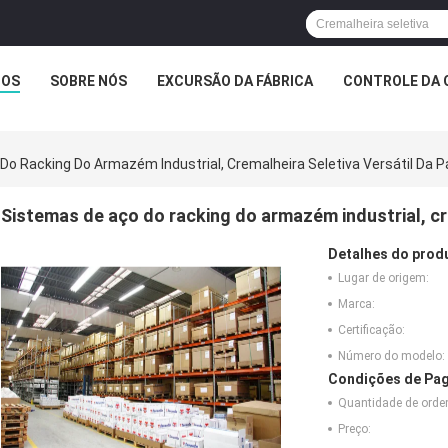
TOS
SOBRE NÓS
EXCURSÃO DA FÁBRICA
CONTROLE DA 
o Racking Do Armazém Industrial, Cremalheira Seletiva Versátil Da P
Sistemas de aço do racking do armazém industrial, cre
Detalhes do prod
Lugar de origem:
Marca:
Certificação:
Número do modelo:
Condições de Pag
Quantidade de ord
Preço: