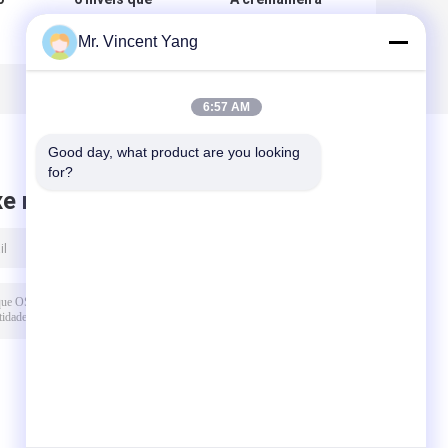
laminam o
seletiva laminada
Mr. Vincent Yang
racking seletivo
ajustável da
n
de aço da pálete
pálete, armazena
os
para o
o sistema
armazenamento,
resistente do
6:57 AM
azul/laranja
racking da pálete
Good day, what product are you looking 
for?
xe mensagem