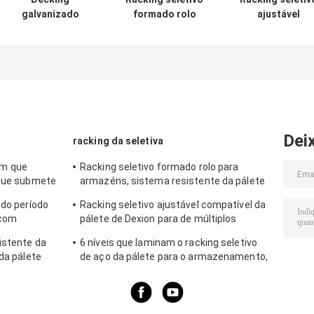
galvanizado
formado rolo
ajustável
soldado da rede
para armazéns,
compatível da
de arame para a
sistema
pálete de Dexio
pálete seletiva
resistente da
para de múltipl
que submete o
pálete do racking
propósitos
armazenamento
da pálete
pequeno dos
artigos
Dei
racking da seletiva
m que
Racking seletivo formado rolo para
 que submete
armazéns, sistema resistente da pálete
ontínuas
do racking da pálete
 do período
Racking seletivo ajustável compatível da
 com
pálete de Dexion para de múltiplos
 revestimento
propósitos
istente da
6 níveis que laminam o racking seletivo
 da pálete
de aço da pálete para o armazenamento,
mento
azul/laranja