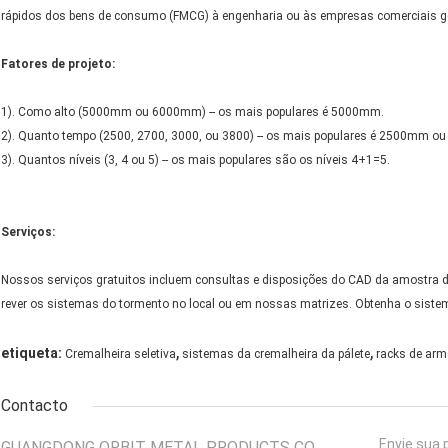
rápidos dos bens de consumo (FMCG) à engenharia ou às empresas comerciais ge
Fatores de projeto:
1). Como alto (5000mm ou 6000mm) -- os mais populares é 5000mm.
2). Quanto tempo (2500, 2700, 3000, ou 3800) -- os mais populares é 2500mm 
3). Quantos níveis (3, 4 ou 5) -- os mais populares são os níveis 4+1=5.
Serviços:
Nossos serviços gratuitos incluem consultas e disposições do CAD da amostra de
rever os sistemas do tormento no local ou em nossas matrizes. Obtenha o sistem
,
,
etiqueta:
Cremalheira seletiva
sistemas da cremalheira da pálete
racks de arm
Contacto
Envie sua 
GUANGDONG ORBIT METAL PRODUCTS CO.,