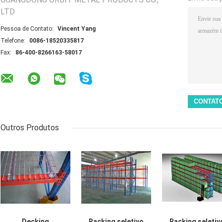
LTD
Pessoa de Contato:
Vincent Yang
Telefone:
0086-18520335817
Fax:
86-400-8266163-58017
Outros Produtos
Decking
Racking seletivo
Racking seletiv