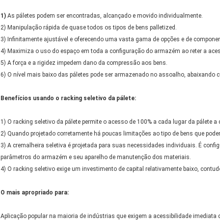
1)
As páletes podem ser encontradas, alcançado e movido individualmente.
2) Manipulação rápida de quase todos os tipos de bens palletized.
3) Infinitamente ajustável e oferecendo uma vasta gama de opções e de compon
4) Maximiza o uso do espaço em toda a configuração do armazém ao reter a acess
5) A força e a rigidez impedem dano da compressão aos bens.
6) O nível mais baixo das páletes pode ser armazenado no assoalho, abaixando c
Benefícios usando o racking seletivo da pálete:
1) O racking seletivo da pálete permite o acesso de 100% a cada lugar da pálete a 
2) Quando projetado corretamente há poucas limitações ao tipo de bens que pode
3) A cremalheira seletiva é projetada para suas necessidades individuais. É conf
parâmetros do armazém e seu aparelho de manutenção dos materiais.
4) O racking seletivo exige um investimento de capital relativamente baixo, contudo
O mais apropriado para:
Aplicação popular na maioria de indústrias que exigem a acessibilidade imediata 