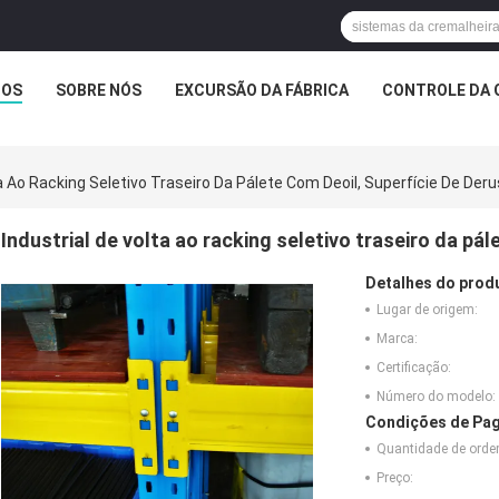
TOS
SOBRE NÓS
EXCURSÃO DA FÁBRICA
CONTROLE DA 
ta Ao Racking Seletivo Traseiro Da Pálete Com Deoil, Superfície De Deru
Industrial de volta ao racking seletivo traseiro da pál
Detalhes do prod
Lugar de origem:
Marca:
Certificação:
Número do modelo:
Condições de Pag
Quantidade de ord
Preço: