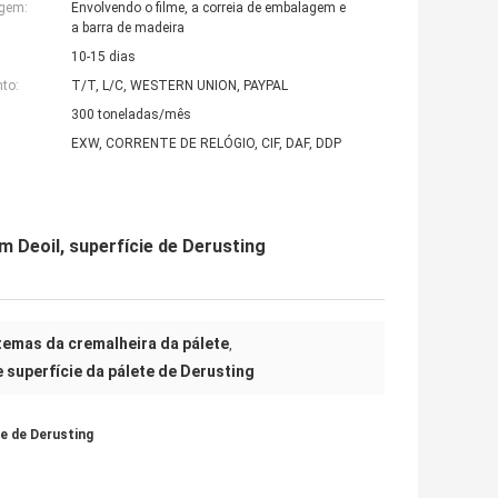
agem:
Envolvendo o filme, a correia de embalagem e
a barra de madeira
10-15 dias
to:
T/T, L/C, WESTERN UNION, PAYPAL
300 toneladas/mês
EXW, CORRENTE DE RELÓGIO, CIF, DAF, DDP
om Deoil, superfície de Derusting
temas da cremalheira da pálete
,
 superfície da pálete de Derusting
ie de Derusting