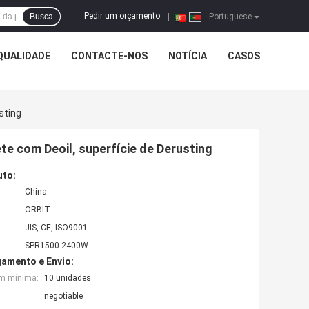
Pedir um orçamento
Busca
|
Portuguese
QUALIDADE
CONTACTE-NOS
NOTÍCIA
CASOS
sting
ete com Deoil, superfície de Derusting
uto:
China
ORBIT
JIS, CE, ISO9001
SPR1500-2400W
amento e Envio:
em mínima:
10 unidades
negotiable