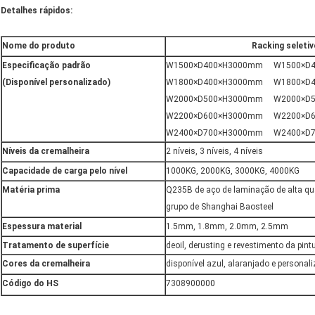
Detalhes rápidos:
Nome do produto
Racking seletiv
Especificação padrão
W1500×D400×H3000mm W1500×D
(Disponível personalizado)
W1800×D400×H3000mm W1800×D
W2000×D500×H3000mm W2000×D
W2200×D600×H3000mm W2200×D
W2400×D700×H3000mm W2400×D
Níveis da cremalheira
2 níveis, 3 níveis, 4 níveis
Capacidade de carga pelo nível
1000KG, 2000KG, 3000KG, 4000KG
Matéria prima
Q235B de aço de laminação de alta qu
grupo de Shanghai Baosteel
Espessura material
1.5mm, 1.8mm, 2.0mm, 2.5mm
Tratamento de superfície
deoil, derusting e revestimento da pin
Cores da cremalheira
disponível azul, alaranjado e personal
Código do HS
7308900000