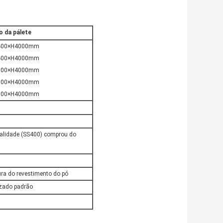
o da pálete
400×H4000mm
400×H4000mm
500×H4000mm
600×H4000mm
700×H4000mm
alidade (SS400) comprou do
tura do revestimento do pó
izado padrão