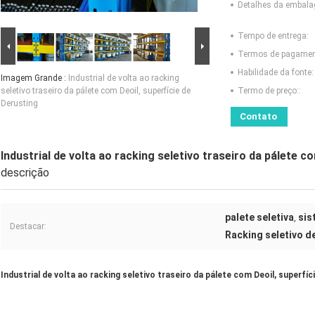
Detalhes da embal
Tempo de entrega:
Termos de pagamen
Habilidade da fonte:
Imagem Grande :
Industrial de volta ao racking
seletivo traseiro da pálete com Deoil, superfície de
Termo de preço::
Derusting
Contato
Industrial de volta ao racking seletivo traseiro da pálete c
descrição
palete seletiva
sis
,
Destacar:
Racking seletivo de
Industrial de volta ao racking seletivo traseiro da pálete com Deoil, superfíc