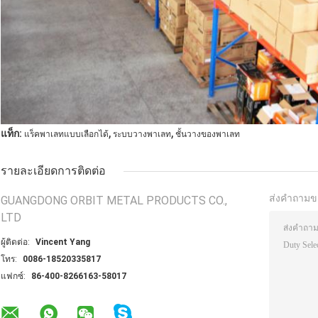
,
,
แท็ก:
แร็คพาเลทแบบเลือกได้
ระบบวางพาเลท
ชั้นวางของพาเลท
รายละเอียดการติดต่อ
ส่งคำถามข
GUANGDONG ORBIT METAL PRODUCTS CO.,
LTD
ผู้ติดต่อ:
Vincent Yang
โทร:
0086-18520335817
แฟกซ์:
86-400-8266163-58017