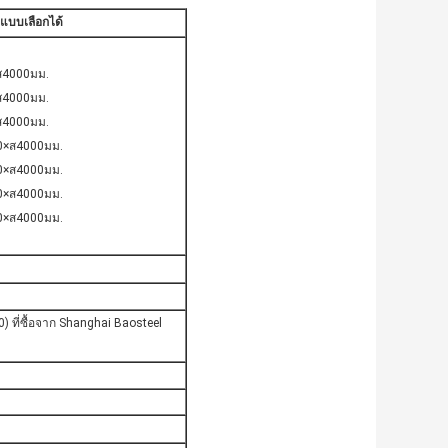
แบบเลือกได้
ส4000มม.
ส4000มม.
ส4000มม.
0×ส4000มม.
0×ส4000มม.
0×ส4000มม.
0×ส4000มม.
) ที่ซื้อจาก Shanghai Baosteel