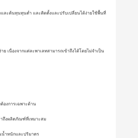
ละต้นทุนทุนต่ำ และติดตั้งและปรับเปลี่ยนได้ง่ายใช้พื้นที่
ง่าย เนื่องจากแต่ละพาเลทสามารถเข้าถึงได้โดยไม่จำเป็น
ามต้องการเฉพาะด้าน
้าถึงผลิตภัณฑ์ที่เหมาะสม
านน้ำหนักและปริมาตร