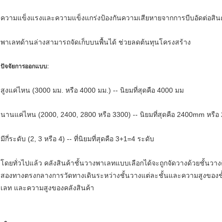
ความแข็งแรงและความแข็งแกร่งป้องกันความเสียหายจากการบีบอัดต่อสิน
พาเลทด้านล่างสามารถจัดเก็บบนพื้นได้ ช่วยลดต้นทุนโครงสร้าง
ปัจจัยการออกแบบ:
สูงแค่ไหน (3000 มม. หรือ 4000 มม.) -- นิยมที่สุดคือ 4000 มม
นานแค่ไหน (2000, 2400, 2800 หรือ 3300) -- นิยมที่สุดคือ 2400mm หรื
มีกี่ระดับ (2, 3 หรือ 4) -- ที่นิยมที่สุดคือ 3+1=4 ระดับ
โดยทั่วไปแล้ว คลังสินค้าชั้นวางพาเลทแบบเลือกได้จะถูกจัดวางด้วยชั้นวาง
สองทางตรงกลางการวัดทางเดินระหว่างชั้นวางแต่ละชั้นและความสูงของชั
เลท และความสูงของคลังสินค้า