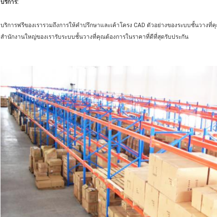
บริการ:
บริการฟรีของเรารวมถึงการให้คำปรึกษาและเค้าโครง CAD ตัวอย่างของระบบชั้นวางที่คุ
สำนักงานใหญ่ของเรารับระบบชั้นวางที่คุณต้องการในราคาที่ดีที่สุดรับประกัน