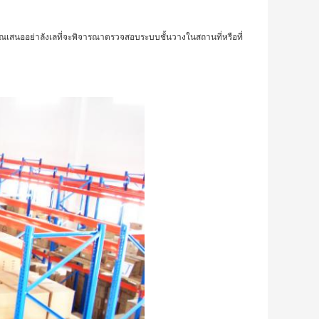
ณเสนออย่าลังเลที่จะพิจารณาตรวจสอบระบบชั้นวางในสถานที่หรือที่