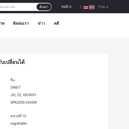
ขออ้าง
ค้นหา
|
Thai
าพ
ติดต่อเรา
ข่าว
คดี
บเปลี่ยนได้
จีน
ORBIT
JIS, CE, ISO9001
SPR2000-3300W
หน่วยที่ 10
negotiable