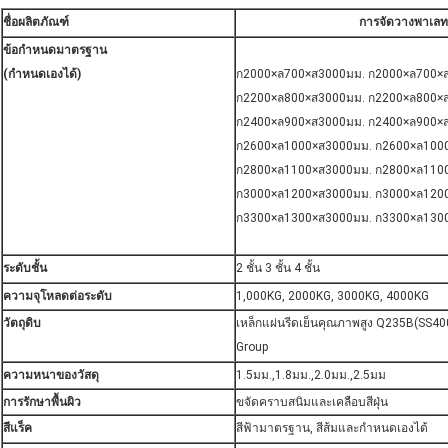
ชื่อผลิตภัณฑ์
การจัดวางพาเลท
ข้อกำหนดมาตรฐาน
(กำหนดเองได้)
ก2000×ล700×ส3000มม. ก2000×ล700×
ก2200×ล800×ส3000มม. ก2200×ล800×
ก2400×ล900×ส3000มม. ก2400×ล900×
ก2600×ล1000×ส3000มม. ก2600×ล100
ก2800×ล1100×ส3000มม. ก2800×ล110
ก3000×ล1200×ส3000มม. ก3000×ล120
ก3300×ล1300×ส3000มม. ก3300×ล130
ระดับชั้น
2 ชั้น 3 ชั้น 4 ชั้น
ความจุโหลดต่อระดับ
1,000KG, 2000KG, 3000KG, 4000KG
วัตถุดิบ
เหล็กแผ่นรีดเย็นคุณภาพสูง Q235B(SS400
Group
ความหนาของวัสดุ
1.5มม.,1.8มม.,2.0มม.,2.5มม
การรักษาพื้นผิว
ขจัดคราบสนิมและเคลือบสีฝุ่น
สีแร็ค
สีฟ้ามาตรฐาน, สีส้มและกำหนดเองได้