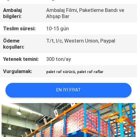
KONTROL
Ambalaj
Ambalaj Filmi, Paketleme Bandı ve
bilgileri:
Ahşap Bar
BIZIMLE
Teslim süresi:
10-15 gün
ILETIŞIME
Ödeme
T/t, l/c, Western Union, Paypal
GEÇIN
koşulları:
Yetenek temini:
300 ton/ay
HABERLER
Vurgulamak:
,
palet raf sürücü
palet raf raflar
VAKALAR
EN IYI FIYAT
SITE
HARITASI
PRIVACY