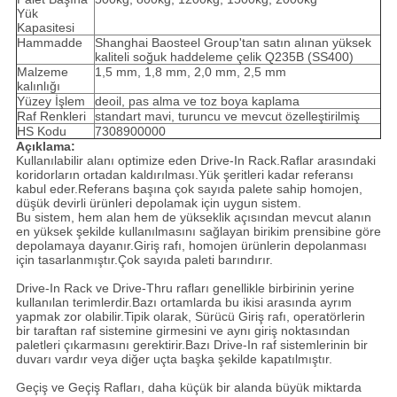
Yük
Kapasitesi
Hammadde
Shanghai Baosteel Group'tan satın alınan yüksek
kaliteli soğuk haddeleme çelik Q235B (SS400)
Malzeme
1,5 mm, 1,8 mm, 2,0 mm, 2,5 mm
kalınlığı
Yüzey İşlem
deoil, pas alma ve toz boya kaplama
Raf Renkleri
standart mavi, turuncu ve mevcut özelleştirilmiş
HS Kodu
7308900000
Açıklama:
Kullanılabilir alanı optimize eden Drive-In Rack.Raflar arasındaki
koridorların ortadan kaldırılması.Yük şeritleri kadar referansı
kabul eder.Referans başına çok sayıda palete sahip homojen,
düşük devirli ürünleri depolamak için uygun sistem.
Bu sistem, hem alan hem de yükseklik açısından mevcut alanın
en yüksek şekilde kullanılmasını sağlayan birikim prensibine göre
depolamaya dayanır.Giriş rafı, homojen ürünlerin depolanması
için tasarlanmıştır.Çok sayıda paleti barındırır.
Drive-In Rack ve Drive-Thru rafları genellikle birbirinin yerine
kullanılan terimlerdir.Bazı ortamlarda bu ikisi arasında ayrım
yapmak zor olabilir.Tipik olarak, Sürücü Giriş rafı, operatörlerin
bir taraftan raf sistemine girmesini ve aynı giriş noktasından
paletleri çıkarmasını gerektirir.Bazı Drive-In raf sistemlerinin bir
duvarı vardır veya diğer uçta başka şekilde kapatılmıştır.
Geçiş ve Geçiş Rafları, daha küçük bir alanda büyük miktarda