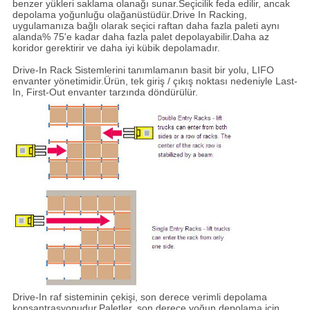
benzer yükleri saklama olanağı sunar.Seçicilik feda edilir, ancak
depolama yoğunluğu olağanüstüdür.Drive In Racking,
uygulamanıza bağlı olarak seçici raftan daha fazla paleti aynı
alanda% 75'e kadar daha fazla palet depolayabilir.Daha az
koridor gerektirir ve daha iyi kübik depolamadır.
Drive-In Rack Sistemlerini tanımlamanın basit bir yolu, LIFO
envanter yönetimidir.Ürün, tek giriş / çıkış noktası nedeniyle Last-
In, First-Out envanter tarzında döndürülür.
Drive-In raf sisteminin çekişi, son derece verimli depolama
konsantrasyonudur.Paletler, son derece yoğun depolama için