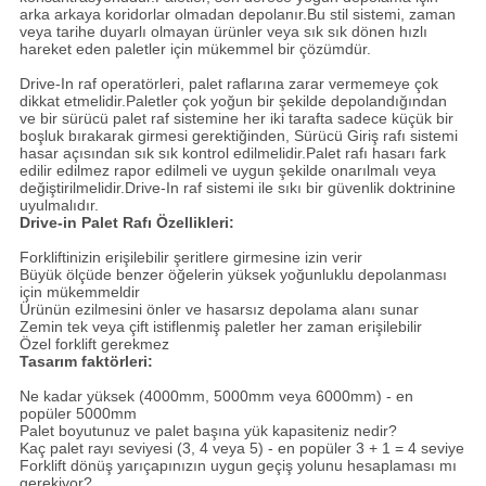
arka arkaya koridorlar olmadan depolanır.Bu stil sistemi, zaman
veya tarihe duyarlı olmayan ürünler veya sık sık dönen hızlı
hareket eden paletler için mükemmel bir çözümdür.
Drive-In raf operatörleri, palet raflarına zarar vermemeye çok
dikkat etmelidir.Paletler çok yoğun bir şekilde depolandığından
ve bir sürücü palet raf sistemine her iki tarafta sadece küçük bir
boşluk bırakarak girmesi gerektiğinden, Sürücü Giriş rafı sistemi
hasar açısından sık sık kontrol edilmelidir.Palet rafı hasarı fark
edilir edilmez rapor edilmeli ve uygun şekilde onarılmalı veya
değiştirilmelidir.Drive-In raf sistemi ile sıkı bir güvenlik doktrinine
uyulmalıdır.
Drive-in Palet Rafı Özellikleri:
Forkliftinizin erişilebilir şeritlere girmesine izin verir
Büyük ölçüde benzer öğelerin yüksek yoğunluklu depolanması
için mükemmeldir
Ürünün ezilmesini önler ve hasarsız depolama alanı sunar
Zemin tek veya çift istiflenmiş paletler her zaman erişilebilir
Özel forklift gerekmez
Tasarım faktörleri:
Ne kadar yüksek (4000mm, 5000mm veya 6000mm) - en
popüler 5000mm
Palet boyutunuz ve palet başına yük kapasiteniz nedir?
Kaç palet rayı seviyesi (3, 4 veya 5) - en popüler 3 + 1 = 4 seviye
Forklift dönüş yarıçapınızın uygun geçiş yolunu hesaplaması mı
gerekiyor?