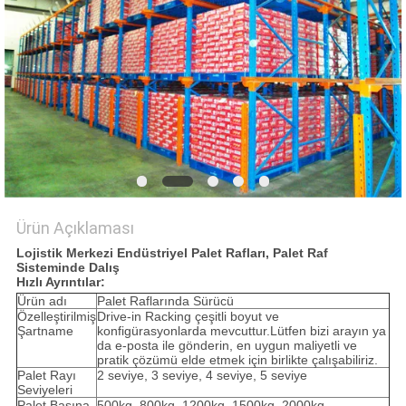
POLICY
Ürün Açıklaması
Lojistik Merkezi Endüstriyel Palet Rafları, Palet Raf
Sisteminde Dalış
Hızlı Ayrıntılar:
Ürün adı
Palet Raflarında Sürücü
Özelleştirilmiş
Drive-in Racking çeşitli boyut ve
Şartname
konfigürasyonlarda mevcuttur.Lütfen bizi arayın ya
da e-posta ile gönderin, en uygun maliyetli ve
pratik çözümü elde etmek için birlikte çalışabiliriz.
Palet Rayı
2 seviye, 3 seviye, 4 seviye, 5 seviye
Seviyeleri
Palet Başına
500kg, 800kg, 1200kg, 1500kg, 2000kg