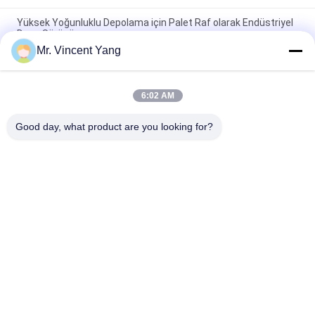
Yüksek Yoğunluklu Depolama için Palet Raf olarak Endüstriyel
Depo Sürücü
Mr. Vincent Yang
Palet Rafında Yüksek Hacimli Sürücü, 4000mm Soğuk
Haddelenmiş Yapı Çelik Raf
6:02 AM
Soğuk Depo Drive In Palet Merkezleme Raylar Ayarlanabilir
Palet Raf Raf
Good day, what product are you looking for?
Popüler Kategoriler
Tüm
Ağır Palet Raf
Seçici Palet Raf
Uzun Açıklık Raf
Konsol Kolu Sistemi
Palet Raf Olarak 
Raf Destekli Asma 
Drive
Kat