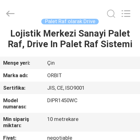
ORBIT
Metal
Products
Co.,
Ltd.
Palet Raf olarak Drive
All
Rights
Lojistik Merkezi Sanayi Palet
EV
Reserved.
Raf, Drive In Palet Raf Sistemi
ÜRÜN:%
S
Menşe yeri:
Çin
Marka adı:
ORBIT
HAKKIMIZDA
Sertifika:
JIS, CE, ISO9001
Model
DIPR1450WC
FABRIKA
numarası:
TURU
Min sipariş
10 metrekare
miktarı:
KALITE
Fiyat:
negotiable