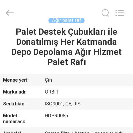
ORBIT
Metal
Products
Co.,
Ltd.
Ağır palet raf
All
Rights
Palet Destek Çubukları ile
EV
Reserved.
Donatılmış Her Katmanda
ÜRÜN:%
Depo Depolama Ağır Hizmet
S
Palet Rafı
HAKKIMIZDA
Menşe yeri:
Çin
Marka adı:
ORBIT
FABRIKA
Sertifika:
ISO9001, CE, JIS
TURU
Model
HDPR0085
numarası:
KALITE