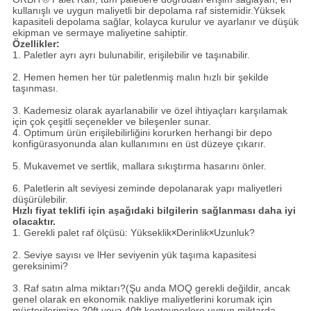
kullanışlı ve uygun maliyetli bir depolama raf sistemidir.Yüksek
kapasiteli depolama sağlar, kolayca kurulur ve ayarlanır ve düşük
ekipman ve sermaye maliyetine sahiptir.
Özellikler:
1. Paletler ayrı ayrı bulunabilir, erişilebilir ve taşınabilir.
2. Hemen hemen her tür paletlenmiş malın hızlı bir şekilde
taşınması.
3. Kademesiz olarak ayarlanabilir ve özel ihtiyaçları karşılamak
için çok çeşitli seçenekler ve bileşenler sunar.
4. Optimum ürün erişilebilirliğini korurken herhangi bir depo
konfigürasyonunda alan kullanımını en üst düzeye çıkarır.
5. Mukavemet ve sertlik, mallara sıkıştırma hasarını önler.
6. Paletlerin alt seviyesi zeminde depolanarak yapı maliyetleri
düşürülebilir.
Hızlı fiyat teklifi için aşağıdaki bilgilerin sağlanması daha iyi
olacaktır.
1. Gerekli palet raf ölçüsü: Yükseklik
×
Derinlik
×
Uzunluk?
2. Seviye sayısı ve l
Her seviyenin yük taşıma kapasitesi
gereksinimi?
3. Raf satın alma miktarı?(Şu anda MOQ gerekli değildir, ancak
genel olarak en ekonomik nakliye maliyetlerini korumak için
müşterilerimize 20ft veya 40ft konteynerlere uygun miktarda