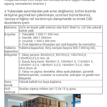
sipariş vermelerini öneririz.)
4.
Yukarıdaki ayrıntılardan pek emin değilseniz, lütfen bizimle
iletişime geçmekten çekinmeyin, ücretsiz hizmetlerimiz,
tavsiye ettiğiniz raf sistemi için danışmanlık ve örnek CAD
düzenlerini içerir.
Malzeme:
Çin'in en büyük çelik üreticisi olan BAO Steel Co. Ltd.'den yüksek
kaliteli çelik.
Boyutlar:
1. Yükseklik: 1.000-11.000 mm
2. Derinlik: 400-1.500mm
3. Uzunluk: 1.500-3.300 mm
4. Özel depolama ihtiyaçları için özel boyutlar da mevcuttur.
Yükleme
Yükleme kapasitesi: Kiriş seviyesi başına 500-7.000 kg UDL
kapasitesi:
Bileşenler:
1. Dikey çerçeve: 80×60×2,0, 90×70×2,0, 100×70×2,0,
120×95×2,0-2,5 mm, vb.
2. Kutulu kiriş kesiti: 80×50×1.5, 100×50×1.5, 110×50×1.5,
120×50×1.5-2.0, 140×50×1.5-2.0, 160×50×1.5-2.0, 180×
50×2.0mm vb.
3. Yatay ve çapraz destekler, dikey ayak plakaları, güvenlik
kilitleme pimleri, cıvatalar ve somunlar, ankrajlar ve gerekli tüm
bileşenler.
Sona
Yüksek kaliteli toz boya kaplama.
ermek:
Hızlı
Sıradan sipariş miktarı için 12 ila 15 iş günü.
teslimat