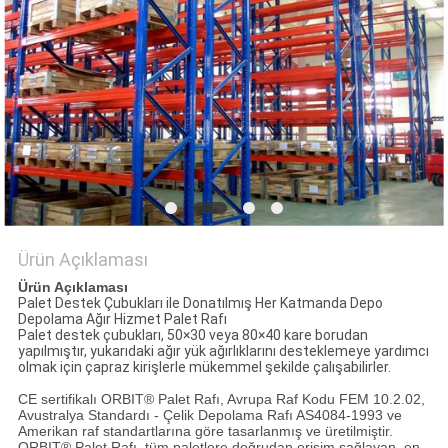
POLICY
Ürün Açıklaması
Ürün Açıklaması
Palet Destek Çubukları ile Donatılmış Her Katmanda Depo
Depolama Ağır Hizmet Palet Rafı
Palet destek çubukları, 50×30 veya 80×40 kare borudan
yapılmıştır, yukarıdaki ağır yük ağırlıklarını desteklemeye yardımcı
olmak için çapraz kirişlerle mükemmel şekilde çalışabilirler.
CE sertifikalı ORBIT® Palet Rafı, Avrupa Raf Kodu FEM 10.2.02,
Avustralya Standardı - Çelik Depolama Rafı AS4084-1993 ve
Amerikan raf standartlarına göre tasarlanmış ve üretilmiştir.
ORBIT® Palet Rafı, tüm paletlere doğrudan erişim sağlayan, en