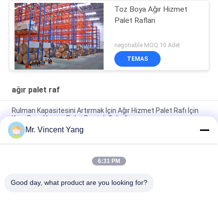
Toz Boya Ağır Hizmet
Palet Rafları
negotiable MOQ:10 Adet
TEMAS
ağır palet raf
Rulman Kapasitesini Artırmak İçin Ağır Hizmet Palet Rafı İçin
Kare Boru Yapımı Palet Destek Çubuğu
Mr. Vincent Yang
Palet Destek Çubukları ile Donatılmış Her Katmanda Depo
Depolama Ağır Hizmet Palet Rafı
6:31 PM
Endüstriyel Depo Depolama Çözümleri için AS4084 Standart
Ağır Hizmet Palet Rafı
Good day, what product are you looking for?
Popüler Kategoriler
Tüm