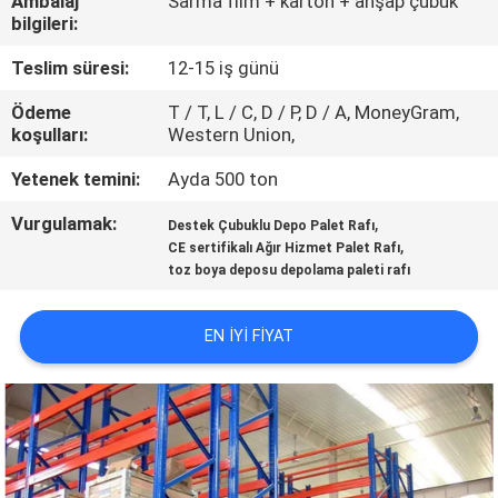
Ambalaj
Sarma film + karton + ahşap çubuk
KONTROL
bilgileri:
Teslim süresi:
12-15 iş günü
BIZIMLE
Ödeme
T / T, L / C, D / P, D / A, MoneyGram,
ILETIŞIME
koşulları:
Western Union,
GEÇIN
Yetenek temini:
Ayda 500 ton
Vurgulamak:
,
HABERLER
Destek Çubuklu Depo Palet Rafı
,
CE sertifikalı Ağır Hizmet Palet Rafı
toz boya deposu depolama paleti rafı
VAKALAR
EN IYI FIYAT
SITE
HARITASI
PRIVACY