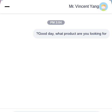
Mr. Vincent Yang
مراقبة
الجودة
3:04 PM
Good day, what product are you looking for?
اتصل
بنا
أخبار
حالات
خريطة
الموقع
مستودع التخزين رفوف الثقيلة البليت الاجهاد الصلبة رفوف قوية