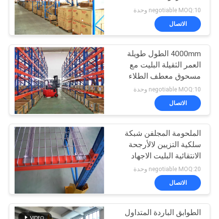
PRIVACY
negotiable MOQ:10 وحدة
POLICY
الاتصال
20
4000mm الطول طويلة
حملة في الرف البليت
العمر الثقيلة البليت مع
مسحوق معطف الطلاء
النهاية
negotiable MOQ:10 وحدة
الاتصال
الملحومة المجلفن شبكة
17
سلكية التزيين لالأرجحة
رف تؤيد طابق
الانتقائية البليت الاجهاد
تخزين العناصر الصغيرة
negotiable MOQ:20 وحدة
الميزانين
الاتصال
الطوابق الباردة المتداول