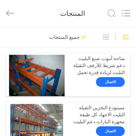
Guangdong
ORBIT
Metal
المنتجات
Products
Co.,
Ltd.
All
Rights
منزل،
21
Reserved.
جميع المنتجات
بيت
الثقيلة واجب البليت
الاجهاد
ساحة أنبوب صنع البليت
منتجات
دعم شريط للأرفف الثقيلة
البليت لزيادة قدرة تحمل
معلومات
الاتصال
عنا
25
مستودع التخزين الثقيلة
جولة
انتقائية البليت
البليت الاجهاد كل طبقة
في
مجهزة البارات دعم البليت
المعمل
الاتصال