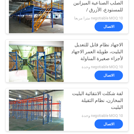
الصلب الصناعية الميزانين
للمستودع، الأزرق /
17
البرتقال
negotiable MOQ:10 مترا مربعا
الطوابق الميزانين
الاتصال
الصناعية
الاجهاد نظام قابل للتعديل
البليت، طويلة العمر الاجهاد
لأجزاء صغيرة المناولة
negotiable MOQ:10 وحدة
الاتصال
13
أداة الصدر مجلس
لفة شكلت الانتقائية البليت
المخازن، نظام الثقيلة
الوزراء
البليت
negotiable MOQ:10 وحدة
الاتصال