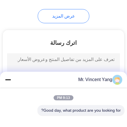
13
عرض المزيد
المناضد الصناعية
اترك رسالة
15
شبكة أسلاك البليت
Mr. Vincent Yang
قفص
9:13 PM
Good day, what product are you looking for?
فئات شعبية
جميع