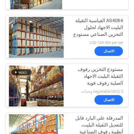
مراقبة
AS4084 القياسية الثقيلة
الجودة
23
البليت الاجهاد لحلول
التخزين الصناعي مستودع
طويل العمر الاجهاد
اتصل
USD 100-500 per set
الاتصال
بنا
مستودع التخزين رفوف
أخبار
الثقيلة البليت الاجهاد
الصلبة رفوف قوية
18
حالات
negotiable MOQ:5 وحدات
cantilever racking
الاتصال
خريطة
نظام
المدرفلة على البارد قابل
الموقع
للتعديل الثقيلة البليت،
أنظمة رفوف الصناعية