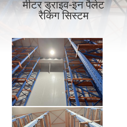
मीटर ड्राइव-इन पैलेट
गुणवत्ता
रैकिंग सिस्टम
नियंत्रण
संपर्क
करें
समाचार
मामलों
साइटमैप
PRIVACY