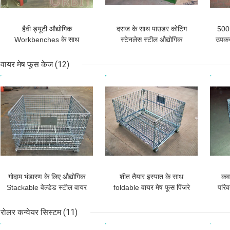
हैवी ड्यूटी औद्योगिक
दराज के साथ पाउडर कोटिंग
500 
Workbenches के साथ
स्टेनलेस स्टील औद्योगिक
उपकरण
लकड़ी / समग्र बोर्ड बेंच शीर्ष
Workbenches
औद
वायर मेष फूस केज
(12)
सबसे अच्छी कीमत
सबसे अच्छी कीमत
सबसे
गोदाम भंडारण के लिए औद्योगिक
शीत तैयार इस्पात के साथ
कवर
Stackable वेल्डेड स्टील वायर
foldable वायर मेष फूस पिंजरे
परिव
मेष फूस केज
जस्ती हैवी ड्यूटी
रोलर कन्वेयर सिस्टम
(11)
सबसे अच्छी कीमत
सबसे अच्छी कीमत
सबसे