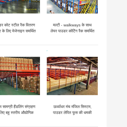
डर कोट स्टील रैक वितरण
मल्टी - walkways के साथ
द्र के लिए मेजेनाइन समर्थित
लेयर पाउडर कोटिंग रैक समर्थित
मेजेनाइन मंजिल
 अच्छी कीमत
सबसे अच्छी कीमत
म सामग्री हैंडलिंग संग्रहण
ऊर्ध्वाधर मंच मंजिल सिस्टम,
लिए बहु स्तरीय औद्योगिक
पाउडर लेपित फूस की धमकी
मेजेनाइन मंजिलों
देकर मांगने मेजेनाइन लिफ्टों