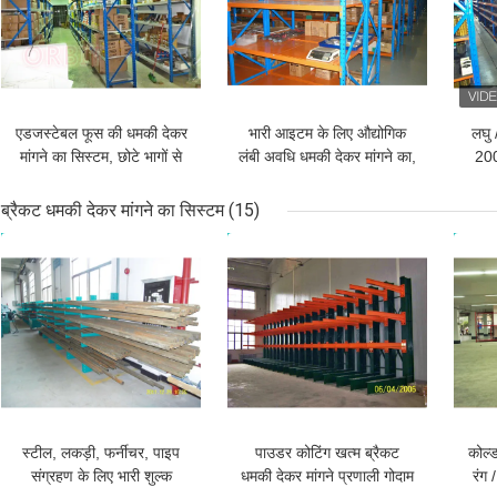
एडजस्टेबल फूस की धमकी देकर
भारी आइटम के लिए औद्योगिक
लघु 
मांगने का सिस्टम, छोटे भागों से
लंबी अवधि धमकी देकर मांगने का,
200
निपटने के लिए लंबी अवधि धमकी
हैवी ड्यूटी धातु ठंडे बस्ते में
देकर मांगने का
डालने
ब्रैकट धमकी देकर मांगने का सिस्टम
(15)
सबसे अच्छी कीमत
सबसे अच्छी कीमत
सबसे
स्टील, लकड़ी, फर्नीचर, पाइप
पाउडर कोटिंग खत्म ब्रैकट
कोल्ड
संग्रहण के लिए भारी शुल्क
धमकी देकर मांगने प्रणाली गोदाम
रंग 