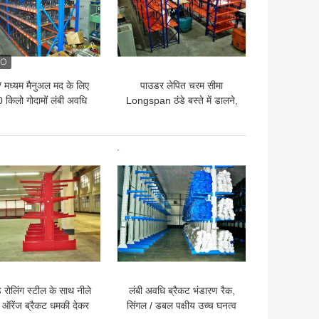
/ मध्यम मैनुअल मद के लिए
पाउडर लेपित चरम सीमा
 किलो गोदामों लंबी अवधि
Longspan ठंडे बस्ते में डालने,
धमकी देकर मांगने का
टिकाऊ धातु संग्रहण रैक
 अच्छी कीमत
सबसे अच्छी कीमत
 रोलिंग स्टील के साथ नीले
लंबी अवधि ब्रैकट भंडारण रैक,
/ ऑरेंज ब्रैकट धमकी देकर
सिंगल / डबल पक्षीय उच्च घनत्व