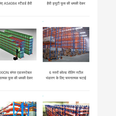
िए AS4084 स्टैंडर्ड हैवी
हैवी ड्यूटी फूस की धमकी देकर
ी फूस की धमकी देकर मांगने
मांगने का ठोस मजबूत रैक
का
 अच्छी कीमत
सबसे अच्छी कीमत
XION संगत एडजस्टेबल
6 स्तरों कोल्ड रोलिंग स्टील
ात्मक फूस की धमकी देकर
भंडारण के लिए चयनात्मक चटाई
ांगने के लिए बहुउद्देशीय
चालाकी, ब्लू / ऑरेंज
 अच्छी कीमत
सबसे अच्छी कीमत