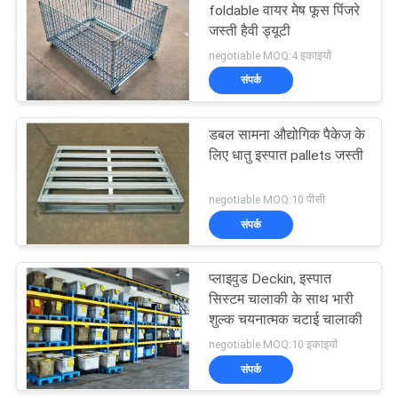
foldable वायर मेष फूस पिंजरे
जस्ती हैवी ड्यूटी
17
negotiable MOQ:4 इकाइयों
संपर्क
औद्योगिक मेजेनाइन मंजिलों
डबल सामना औद्योगिक पैकेज के
लिए धातु इस्पात pallets जस्ती
negotiable MOQ:10 पीसी
संपर्क
13
प्लाइवुड Deckin, इस्पात
उपकरण सीने कैबिनेट
सिस्टम चालाकी के साथ भारी
शुल्क चयनात्मक चटाई चालाकी
negotiable MOQ:10 इकाइयों
संपर्क