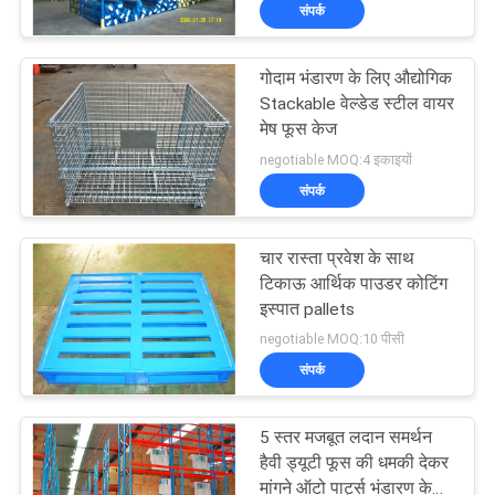
संपर्क
गुणवत्ता
नियंत्रण
गोदाम भंडारण के लिए औद्योगिक
23
Stackable वेल्डेड स्टील वायर
संपर्क
मेष फूस केज
लंबी अवधि धमकी देकर
negotiable MOQ:4 इकाइयों
करें
मांगने का
संपर्क
समाचार
चार रास्ता प्रवेश के साथ
टिकाऊ आर्थिक पाउडर कोटिंग
मामलों
इस्पात pallets
18
negotiable MOQ:10 पीसी
ब्रैकट धमकी देकर मांगने
संपर्क
साइटमैप
का सिस्टम
5 स्तर मजबूत लदान समर्थन
PRIVACY
हैवी ड्यूटी फूस की धमकी देकर
मांगने ऑटो पार्ट्स भंडारण के