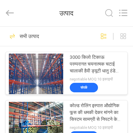
-
2026
Guangdong
उत्पाद
ORBIT
Metal
Products
Co.,
Ltd.
घर
21
All
सभी उत्पाद
Rights
Reserved.
हैवी ड्यूटी फूस की धमकी
उत्पादों
देकर मांगने का
3000 किलो टिकाऊ
परम्परागत चयनात्मक चटाई
हमारे
चालाकी हैवी ड्यूटी धातु ठंडे
बस्ते में डालने
बारे
negotiable MOQ:10 इकाइयों
संपर्क
में
25
चयनात्मक फूस की धमकी
कोल्ड रोलिंग इस्पात औद्योगिक
कारखाना
फूस की धमकी देकर मांगने का
देकर मांगने का
भ्रमण
सिस्टम सामग्री से निपटने के
लिए
negotiable MOQ:10 इकाइयों