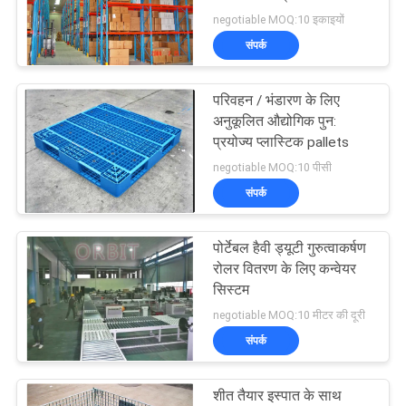
POLICY
लिए
negotiable MOQ:10 इकाइयों
संपर्क
20
परिवहन / भंडारण के लिए
फूस की रैक में ड्राइव
अनुकूलित औद्योगिक पुन:
प्रयोज्य प्लास्टिक pallets
negotiable MOQ:10 पीसी
संपर्क
पोर्टेबल हैवी ड्यूटी गुरुत्वाकर्षण
17
रोलर वितरण के लिए कन्वेयर
सिस्टम
रैक समर्थित मेजेनाइन
negotiable MOQ:10 मीटर की दूरी
संपर्क
शीत तैयार इस्पात के साथ