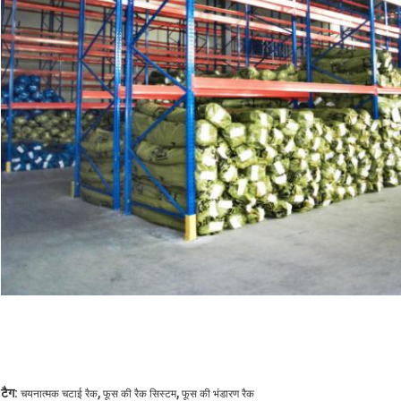
,
,
टैग:
चयनात्मक चटाई रैक
फूस की रैक सिस्टम
फूस की भंडारण रैक