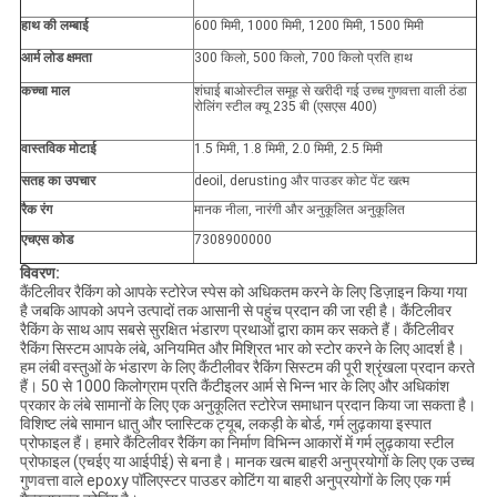
हाथ की लम्बाई
600 मिमी, 1000 मिमी, 1200 मिमी, 1500 मिमी
आर्म लोड क्षमता
300 किलो, 500 किलो, 700 किलो प्रति हाथ
कच्चा माल
शंघाई बाओस्टील समूह से खरीदी गई उच्च गुणवत्ता वाली ठंडा
रोलिंग स्टील क्यू 235 बी (एसएस 400)
वास्तविक मोटाई
1.5 मिमी, 1.8 मिमी, 2.0 मिमी, 2.5 मिमी
सतह का उपचार
deoil, derusting और पाउडर कोट पेंट खत्म
रैक रंग
मानक नीला, नारंगी और अनुकूलित अनुकूलित
एचएस कोड
7308900000
विवरण:
कैंटिलीवर रैकिंग को आपके स्टोरेज स्पेस को अधिकतम करने के लिए डिज़ाइन किया गया
है जबकि आपको अपने उत्पादों तक आसानी से पहुंच प्रदान की जा रही है। कैंटिलीवर
रैकिंग के साथ आप सबसे सुरक्षित भंडारण प्रथाओं द्वारा काम कर सकते हैं। कैंटिलीवर
रैकिंग सिस्टम आपके लंबे, अनियमित और मिश्रित भार को स्टोर करने के लिए आदर्श है।
हम लंबी वस्तुओं के भंडारण के लिए कैंटीलीवर रैकिंग सिस्टम की पूरी श्रृंखला प्रदान करते
हैं। 50 से 1000 किलोग्राम प्रति कैंटीइलर आर्म से भिन्न भार के लिए और अधिकांश
प्रकार के लंबे सामानों के लिए एक अनुकूलित स्टोरेज समाधान प्रदान किया जा सकता है।
विशिष्ट लंबे सामान धातु और प्लास्टिक ट्यूब, लकड़ी के बोर्ड, गर्म लुढ़काया इस्पात
प्रोफाइल हैं। हमारे कैंटिलीवर रैकिंग का निर्माण विभिन्न आकारों में गर्म लुढ़काया स्टील
प्रोफाइल (एचईए या आईपीई) से बना है। मानक खत्म बाहरी अनुप्रयोगों के लिए एक उच्च
गुणवत्ता वाले epoxy पॉलिएस्टर पाउडर कोटिंग या बाहरी अनुप्रयोगों के लिए एक गर्म