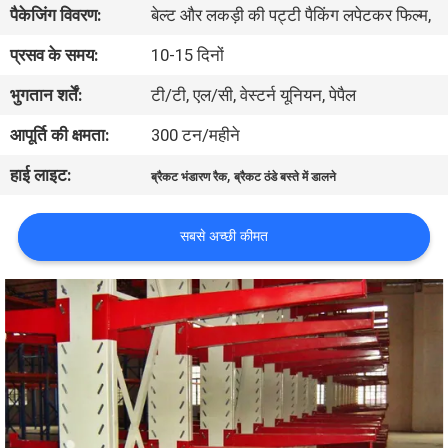
पैकेजिंग विवरण:
बेल्ट और लकड़ी की पट्टी पैकिंग लपेटकर फिल्म,
गुणवत्ता
नियंत्रण
प्रसव के समय:
10-15 दिनों
भुगतान शर्तें:
टी/टी, एल/सी, वेस्टर्न यूनियन, पेपैल
संपर्क
आपूर्ति की क्षमता:
300 टन/महीने
करें
हाई लाइट:
,
ब्रैकट भंडारण रैक
ब्रैकट ठंडे बस्ते में डालने
समाचार
सबसे अच्छी कीमत
मामलों
साइटमैप
PRIVACY