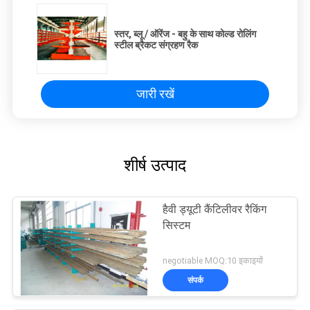
स्तर, ब्लू / ऑरेंज - बहु के साथ कोल्ड रोलिंग
स्टील ब्रैकट संग्रहण रैक
जारी रखें
शीर्ष उत्पाद
हैवी ड्यूटी कैंटिलीवर रैकिंग
सिस्टम
negotiable MOQ:10 इकाइयों
संपर्क