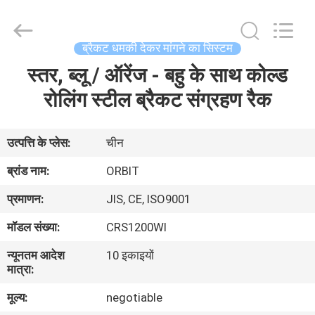
-
2026
Guangdong
ORBIT
Metal
ब्रैकट धमकी देकर मांगने का सिस्टम
Products
Co.,
Ltd.
स्तर, ब्लू / ऑरेंज - बहु के साथ कोल्ड
घर
All
Rights
रोलिंग स्टील ब्रैकट संग्रहण रैक
Reserved.
उत्पादों
उत्पत्ति के प्लेस:
चीन
हमारे
ब्रांड नाम:
ORBIT
बारे
प्रमाणन:
JIS, CE, ISO9001
में
मॉडल संख्या:
CRS1200WI
न्यूनतम आदेश
10 इकाइयों
कारखाना
मात्रा:
भ्रमण
मूल्य:
negotiable