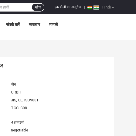
एक बोली का अनुरोध
खोज
|
Hindi
संपर्क करें
समाचार
मामलों
डर
चीन
ORBIT
JIS, CE, ISO9001
TCCLC08
4 इकाइयों
negotiable