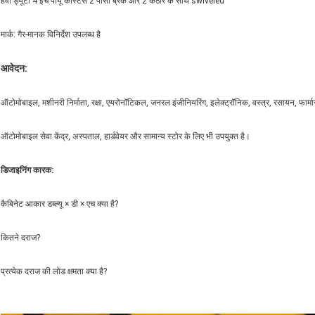
हेवी ड्यूटी 4 इंच पीयू कास्टर्स 2 पीसी ब्रेक और 2 कठोर के साथ swiveled
मार्क: गैर-मानक विनिर्देश उपलब्ध है
आवेदन:
ऑटोमोबाइल, मशीनरी निर्माता, रक्षा, एयरोनॉटिकल, जनरल इंजीनियरिंग, इलेक्ट्रॉनिक, वस्त्र, रसायन, फार्मास
ऑटोमोबाइल सेवा केंद्र, अस्पताल, हार्डवेयर और सामान्य स्टोर के लिए भी उपयुक्त है।
डिजाइनिंग कारक:
कैबिनेट आकार डब्ल्यू × डी × एच क्या है?
कितने दराज?
प्रत्येक दराज की लोड क्षमता क्या है?