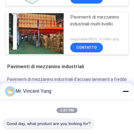
Pavimenti di mezzanino
industriali multi livello
negotiable MOQ:10 metri quadrati
CONTATTO
Pavimenti di mezzanino industriali
Pavimenti di mezzanino industriali d'acciaio laminanti a freddo
per il magazzino, blu/arancia
Mr. Vincent Yang
Sistemi blu/arancio di 3 dei livelli pavimenti di mezzanino
industriali, della piattaforma di memorizzazione
1:07 PM
Pavimenti di mezzanino industriali multi livello per stoccaggio
di maneggio del materiale del magazzino
Good day, what product are you looking for?