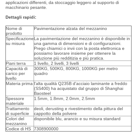
applicazioni differenti, da stoccaggio leggero al supporto di
macchinario pesante.
Dettagli rapidi:
Nome di
Pavimentazione alzata del mezzanino
prodotto
Specificazione
La pavimentazione del mezzanino è disponibile in
su misura
una gamma di dimensioni e di configurazioni.
Prego chiamici o invii con la posta elettronica e
possiamo lavorare insieme per ottenere la
soluzione più redditizia e più pratica.
Piani terra
1 livello, 2 livelli, 3 livelli
Capacità di
300KG, 500KG, 800KG, 1000KG per metro
carico per
quadro
livello
Materia prima
l'alta qualità Q235B d'acciaio laminante a freddo
(SS400) ha acquistato dal gruppo di Shanghai
Baosteel
Spessore
1.5mm, 1.8mm, 2.0mm, 2.5mm
materiale
Trattamento
deoli, derusting e rivestimento della pittura del
di superficie
cappotto della polvere
Colori del
disponibile blu, arancio e su misura standard
mezzanino
Codice di HS
7308900000