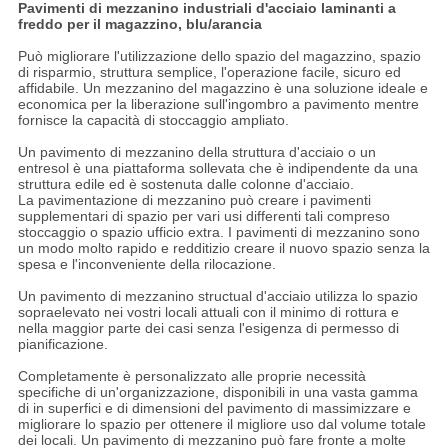
Pavimenti di mezzanino industriali d'acciaio laminanti a
freddo per il magazzino, blu/arancia
Può migliorare l'utilizzazione dello spazio del magazzino, spazio
di risparmio, struttura semplice, l'operazione facile, sicuro ed
affidabile. Un mezzanino del magazzino è una soluzione ideale e
economica per la liberazione sull'ingombro a pavimento mentre
fornisce la capacità di stoccaggio ampliato.
Un pavimento di mezzanino della struttura d'acciaio o un
entresol è una piattaforma sollevata che è indipendente da una
struttura edile ed è sostenuta dalle colonne d'acciaio.
La pavimentazione di mezzanino può creare i pavimenti
supplementari di spazio per vari usi differenti tali compreso
stoccaggio o spazio ufficio extra. I pavimenti di mezzanino sono
un modo molto rapido e redditizio creare il nuovo spazio senza la
spesa e l'inconveniente della rilocazione.
Un pavimento di mezzanino structual d'acciaio utilizza lo spazio
sopraelevato nei vostri locali attuali con il minimo di rottura e
nella maggior parte dei casi senza l'esigenza di permesso di
pianificazione.
Completamente è personalizzato alle proprie necessità
specifiche di un'organizzazione, disponibili in una vasta gamma
di in superfici e di dimensioni del pavimento di massimizzare e
migliorare lo spazio per ottenere il migliore uso dal volume totale
dei locali. Un pavimento di mezzanino può fare fronte a molte