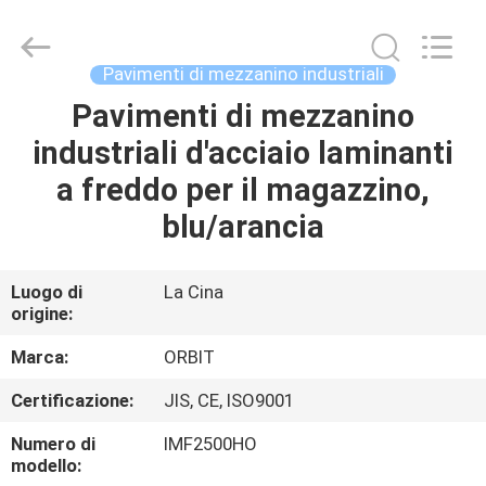
Guangdong
ORBIT
Metal
Products
Co.,
Pavimenti di mezzanino industriali
Ltd.
All
Pavimenti di mezzanino
CASA
Rights
Reserved.
industriali d'acciaio laminanti
PRODOTTI
a freddo per il magazzino,
blu/arancia
CIRCA
NOI
Luogo di
La Cina
origine:
GIRO
Marca:
ORBIT
DELLA
Certificazione:
JIS, CE, ISO9001
FABBRICA
Numero di
IMF2500HO
modello: