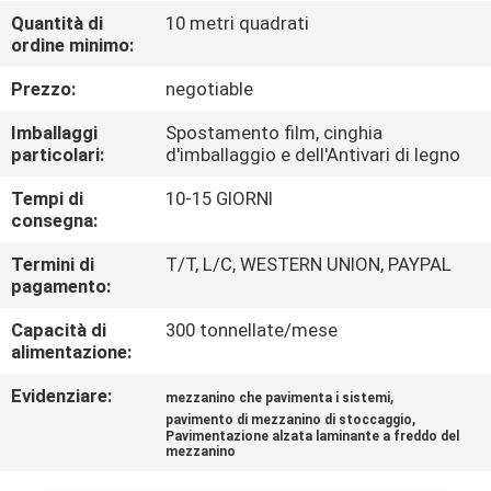
CONTROLLO
Quantità di
10 metri quadrati
ordine minimo:
DI
QUALITÀ
Prezzo:
negotiable
Imballaggi
Spostamento film, cinghia
CONTATTICI
particolari:
d'imballaggio e dell'Antivari di legno
Tempi di
10-15 GIORNI
consegna:
NOTIZIE
Termini di
T/T, L/C, WESTERN UNION, PAYPAL
pagamento:
CASI
Capacità di
300 tonnellate/mese
alimentazione:
MAPPA
Evidenziare:
,
mezzanino che pavimenta i sistemi
DEL
,
pavimento di mezzanino di stoccaggio
SITO
Pavimentazione alzata laminante a freddo del
mezzanino