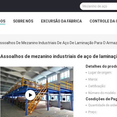
TOS
SOBRE NÓS
EXCURSÃO DA FÁBRICA
CONTROLE DA 
ssoalhos De Mezanino Industriais De Aço De Laminação Para O Armaz
Assoalhos de mezanino industriais de aço de laminaç
Detalhes do prod
Lugar de origem:
Marca:
Certificação:
Número do modelo:
Condições de Pag
Quantidade de ord
Preço: