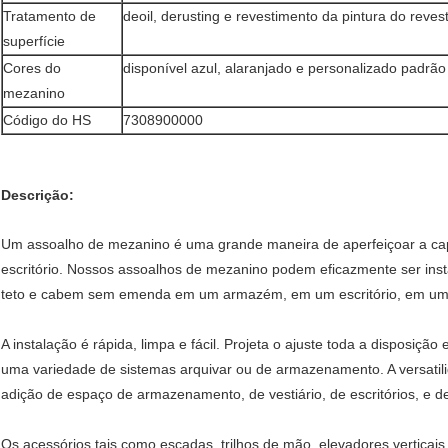
Tratamento de
deoil, derusting e revestimento da pintura do reve
superfície
Cores do
disponível azul, alaranjado e personalizado padrão
mezanino
Código do HS
7308900000
Descrição:
Um assoalho de mezanino é uma grande maneira de aperfeiçoar a 
escritório. Nossos assoalhos de mezanino podem eficazmente ser ins
teto e cabem sem emenda em um armazém, em um escritório, em um
A instalação é rápida, limpa e fácil. Projeta o ajuste toda a disposi
uma variedade de sistemas arquivar ou de armazenamento. A versati
adição de espaço de armazenamento, de vestiário, de escritórios, e d
Os acessórios tais como escadas, trilhos de mão, elevadores verticai