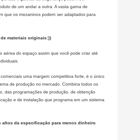
roduto de um andar a outra. A vasta gama de
icam que os mezaninos podem ser adaptados para
de materiais originais:))
o aérea do espaço assim que você pode criar até
ividuais.
 comerciais uma margem competitiva forte, é o único
stema de produção no mercado. Combina todos os
ão, das programações de produção, de obtenção
icação e de instalação que programa em um sistema
s altos da especificação para menos dinheiro