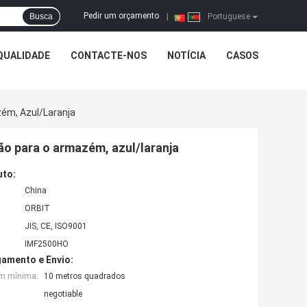
Pedir um orçamento
Busca
|
Portuguese
QUALIDADE
CONTACTE-NOS
NOTÍCIA
CASOS
ém, Azul/laranja
ão para o armazém, azul/laranja
uto:
China
ORBIT
JIS, CE, ISO9001
IMF2500HO
amento e Envio:
em mínima:
10 metros quadrados
negotiable