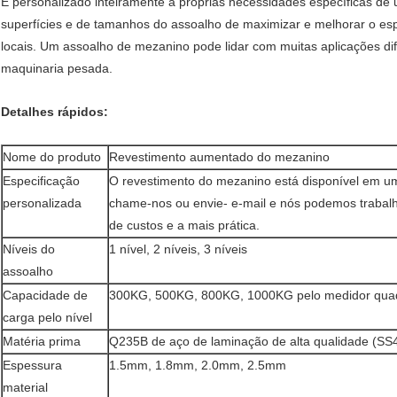
É personalizado inteiramente a próprias necessidades específicas d
superfícies e de tamanhos do assoalho de maximizar e melhorar o esp
locais. Um assoalho de mezanino pode lidar com muitas aplicações d
maquinaria pesada.
Detalhes rápidos:
Nome do produto
Revestimento aumentado do mezanino
Especificação
O revestimento do mezanino está disponível em um
personalizada
chame-nos ou envie- e-mail e nós podemos trabalha
de custos e a mais prática.
Níveis do
1 nível, 2 níveis, 3 níveis
assoalho
Capacidade de
300KG, 500KG, 800KG, 1000KG pelo medidor qua
carga pelo nível
Matéria prima
Q235B de aço de laminação de alta qualidade (SS
Espessura
1.5mm, 1.8mm, 2.0mm, 2.5mm
material