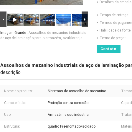
Detalhes da embal
Tempo de entrega:
Termos de pagamen
Habilidade da fonte:
Imagem Grande :
Assoalhos de mezanino industriais
de aço de laminação para o armazém, azul/laranja
Termo de preço::
Contato
Assoalhos de mezanino industriais de aço de laminação par
descrição
Nome do produto:
Sistemas do assoalho de mezanino
Taman
Característica:
Proteção contra corrosão
Capaci
Uso:
Armazém e uso industrial
Tratam
Estrutura:
quadro Pre-montado/soldado
Materia