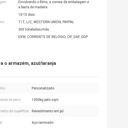
agem:
Envolvendo o filme, a correia de embalagem e
a barra de madeira
10-15 dias
to:
T/T, L/C, WESTERN UNION, PAYPAL
300 toneladas/mês
EXW, CORRENTE DE RELÓGIO, CIF, DAF, DDP
a o armazém, azul/laranja
ho:
Personalizado
dade de peso:
1000kg pelo sqm
ento de superfície:
Revestimento em pó
l:
Aço laminado