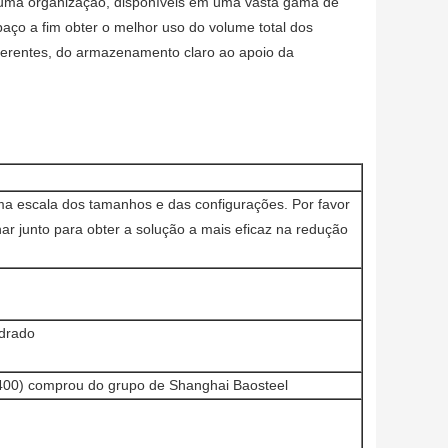
e uma organização, disponíveis em uma vasta gama de
aço a fim obter o melhor uso do volume total dos
iferentes, do armazenamento claro ao apoio da
a escala dos tamanhos e das configurações. Por favor
r junto para obter a solução a mais eficaz na redução
drado
400) comprou do grupo de Shanghai Baosteel