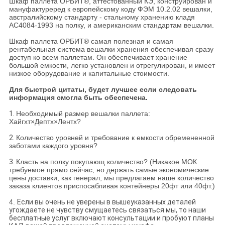
Шкаф паллета ОРБИТ®, аттестованный КЭ, конструирован и
мануфактуреред к европейскому коду ФЭМ 10.2.02 вешалки,
австралийскому стандарту - стальному хранению кладя
АС4084-1993 на полку, и американским стандартам вешалки.
Шкаф паллета ОРБИТ® самая полезная и самая
рентабельная система вешалки хранения обеспечивая сразу
доступ ко всем паллетам. Он обеспечивает хранение
большой емкости, легко установлен и отрегулирован, и имеет
низкое оборудование и капитальные стоимости.
Для быстрой цитаты, будет лучшее если следовать
информация смогла быть обеспечена.
1.
Необходимый размер вешалки паллета:
Хайгхт×Дептх×Лентх?
2.
Количество уровней и требование к емкости обремененной
заботами каждого уровня?
3.
Класть на полку покупающ количество? (Никакое МОК
требуемое прямо сейчас, но держать самые экономические
цены доставки, как генерал, мы предлагаем наше количество
заказа клиентов приспосабливая контейнеры 20фт или 40фт.)
4.
Если вы очень не уверены в вышеуказанных деталей
угождаете не чувству смущаетесь связаться мы, то наши
бесплатные услуг включают консультации и пробуют планы