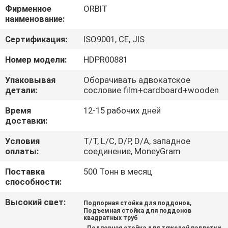
КАЧЕСТВА
Фирменное
ORBIT
наименование:
СВЯЖИТЕСЬ
Сертификация:
ISO9001, CE, JIS
МЫ
Номер модели:
HDPR00881
Упаковывая
Оборачивать адвокатское
НОВОСТИ
детали:
сословие film+cardboard+wooden
Время
12-15 рабочих дней
СЛУЧАИ
доставки:
Условия
T/T, L/C, D/P, D/A, западное
оплаты:
соединение, MoneyGram
КАРТА
САЙТА
Поставка
500 Тонн в месяц
способности:
PRIVACY
Высокий свет:
,
Подпорная стойка для поддонов
Подъемная стойка для поддонов
POLICY
квадратных труб
,