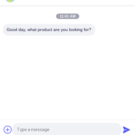
слой на полку оборудованный с адвокатскими сословиями
поддержки паллета
11:41 AM
Стандартная сверхмощная вешалка паллета AS4084 для
промышленных разрешений хранения пакгауза
Good day, what product are you looking for?
Популярные категории
Все
Сверхмощная 
Селективный 
Вешалка Паллета
Паллетные 
Стеллажи
Длинняя Вешалка 
Консольная 
Пяди
Система Вешалки
Управляйте В 
Шкаф Поддержал 
Шкафе Паллета
Мезонин
Промышленные 
Шкаф Комода 
Пола Мезонина
Инструмента
Запрос Цитировать