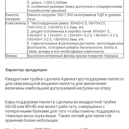
3. длина: 1,500-3,300мм
4. особенные размеры также доступные к специфическим
потребностям хранения.
Емкость
Емкость загрузки: 500-7,000 килограммов УДЛ в уровень
нагрузки:
луча
Компоненты:
1. Чистосердечная рамка: 80×60×2.0, 90×70×2.0,
100×70×2.0, 120×95×2.0-2.5мм, етк.
2. раздел положенных в коробку лучей: 80×50×1.5,
100×50×1.5, 110×50×1.5, 120×50×1.5-2.0, 140×50×1.5-2.0,
160×50×1.5-2.0, 180×50×2.0мм, етк.
3. горизонтальные & раскосные расчалки, чистосердечные
фоотплатес, стопорные штифты безопасности, болты &
гайки, анкеры и все необходимые компоненты.
Финиш:
Высококачественный финиш краски покрытия порошка.
Характер продукции
Квадратная трубка сделала Адвокатуру поддержки паллета
для сверхмощной вешалки паллета для увеличения
величины наибольшей допускаемой нагрузки на опору
Бары поддержки паллета сделаны из квадратной трубки
50×30 или 80×40 они может работать совершенно с
поперечными балками для того чтобы помочь поддержать
тяжелые весы груза выше. Также легкий для паллетов
хранения более небольших.