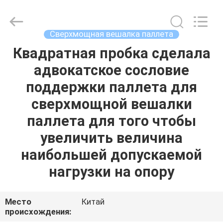
ORBIT
Metal
Products
Co.,
Ltd.
Сверхмощная вешалка паллета
All
Rights
Квадратная пробка сделала
ДОМ
Reserved.
адвокатское сословие
ПРОДУКТЫ
поддержки паллета для
сверхмощной вешалки
О
паллета для того чтобы
НАС
увеличить величина
наибольшей допускаемой
ПУТЕШЕСТВИЕ
нагрузки на опору
ФАБРИКИ
Место
Китай
ПРОВЕРКА
происхождения: