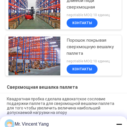
длинной пяди
сверхмощная
negotiable MOQ:10 единиц
КОНТАКТЫ
Порошок покрывая
сверхмощную вешалку
паллета
negotiable MOQ:10 единиц
КОНТАКТЫ
Сверхмощная вешалка паллета
Квадратная пробка сделала адвокатское сословие
поддержки паллета для сверхмощной вешалки паллета
для того чтобы увеличить величина наибольшей
допускаемой нагрузки на опору
Mr. Vincent Yang
Паллет хранения пакгауза сверхмощный кладя каждый