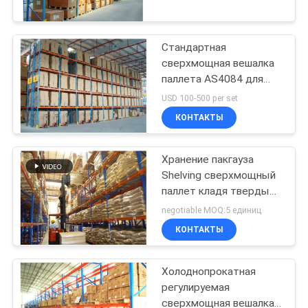
КАЧЕСТВА
сословиями поддержки
паллета
Стандартная
СВЯЖИТЕСЬ
23
сверхмощная вешалка
МЫ
паллета AS4084 для
длинняя вешалка
промышленных
USD 100-500 per set
пяди
разрешений хранения
НОВОСТИ
КОНТАКТЫ
пакгауза
Хранение пакгауза
СЛУЧАИ
Shelving сверхмощный
паллет кладя твердые
КАРТА
18
крепкие шкафы на
negotiable MOQ:5 единиц
полку
САЙТА
консольная
КОНТАКТЫ
система вешалки
Холоднопрокатная
PRIVACY
регулируемая
POLICY
сверхмощная вешалка