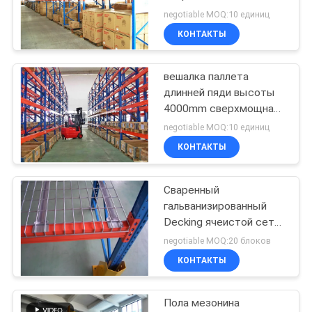
паллета,
negotiable MOQ:10 единиц
промышленные
КОНТАКТЫ
системы Shelving
20
управляйте в
вешалка паллета
длинней пяди высоты
шкафе паллета
4000mm сверхмощная
с отделкой краски
negotiable MOQ:10 единиц
пальто порошка
КОНТАКТЫ
Сваренный
17
гальванизированный
Шкаф поддержал
Decking ячеистой сети
для селективного
negotiable MOQ:20 блоков
мезонин
паллета кладя малое
КОНТАКТЫ
хранение на полку
деталей
Пола мезонина