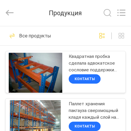
ORBIT
Metal
Products
Продукция
Co.,
Ltd.
All
Rights
ДОМ
Reserved.
21
Все продукты
Сверхмощная
ПРОДУКТЫ
вешалка паллета
Квадратная пробка
сделала адвокатское
О
сословие поддержки
НАС
паллета для
КОНТАКТЫ
сверхмощной вешалки
паллета для того чтобы
25
ПУТЕШЕСТВИЕ
увеличить величина
селективный
наибольшей
Паллет хранения
ФАБРИКИ
допускаемой нагрузки
пакгауза сверхмощный
паллетные
на опору
кладя каждый слой на
ПРОВЕРКА
полку оборудованный с
КОНТАКТЫ
стеллажи
адвокатскими