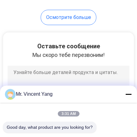
13
Осмотрите больше
Промышленные
Workbenches
Оставьте сообщение
Мы скоро тебе перезвоним!
15
Клетка паллета
Mr. Vincent Yang
ячеистой сети
3:31 AM
Good day, what product are you looking for?