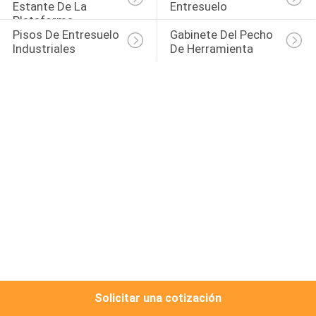
Estante De La 
Entresuelo
Plataforma
CONTROL
Pisos De Entresuelo 
Gabinete Del Pecho 
Industriales
De Herramienta
DE
CALIDAD
ÉNTRENOS
EN
CONTACTO
CON
NOTICIAS
CASOS
Solicitar una cotización