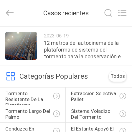
Guangdong
ORBIT
Metal
Casos recientes
Products
Co.,
Ltd.
All
HOGAR
Rights
Reserved.
2023-06-19
12 metros del autocinema de la
PRODUCTOS
plataforma de sistema del
tormento para la conservación en
cámara frigorífica
SOBRE
Categorías Populares
Todos
NOSOTROS
Tormento 
Extracción Selectiva 
VIAJE
Resistente De La 
Pallet
Plataforma
DE
Tormento Largo Del 
Sistema Voladizo 
LA
Palmo
Del Tormento
FÁBRICA
Conduzca En 
El Estante Apoyó El 