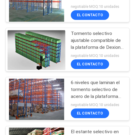
resistente de la
MAPA
negotiable MOQ:10 unidades
plataforma del tormento
EL CONTACTO
DEL
de la plataforma
20
SITIO
conduzca en
Tormento selectivo
ajustable compatible de
estante de la
PRIVACY
la plataforma de Dexion
para multiusos
plataforma
POLICY
negotiable MOQ:10 unidades
EL CONTACTO
6 niveles que laminan el
17
tormento selectivo de
El estante apoyó el
acero de la plataforma
para el almacenamiento,
negotiable MOQ:10 unidades
entresuelo
azul/naranja
EL CONTACTO
El estante selectivo en