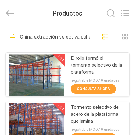
Guangdong
ORBIT
Metal
Productos
Products
Co.,
Ltd.
All
HOGAR
Rights
21
Reserved.
China extracción selectiva pallet
Tormento resistente
PRODUCTOS
de la plataforma
HOT
El rollo formó el
tormento selectivo de la
SOBRE
plataforma
NOSOTROS
negotiable MOQ:10 unidades
CONSULTA AHORA
25
VIAJE
extracción selectiva
HOT
Tormento selectivo de
DE
acero de la plataforma
LA
pallet
que lamina
FÁBRICA
negotiable MOQ:10 unidades