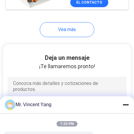
EL CONTACTO
14
soluciones del
almacenamiento
Sistemas de
transportador de
Vea más
rodillo
Deja un mensaje
¡Te llamaremos pronto!
13
Portable que apila
los estantes
Mr. Vincent Yang
7:30 PM
14