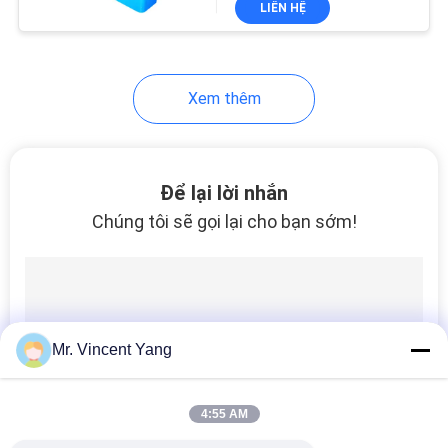
LIÊN HỆ
14
Hệ thống băng tải
con lăn
Xem thêm
Để lại lời nhắn
Chúng tôi sẽ gọi lại cho bạn sớm!
13
Kệ xếp di động
Mr. Vincent Yang
4:55 AM
14