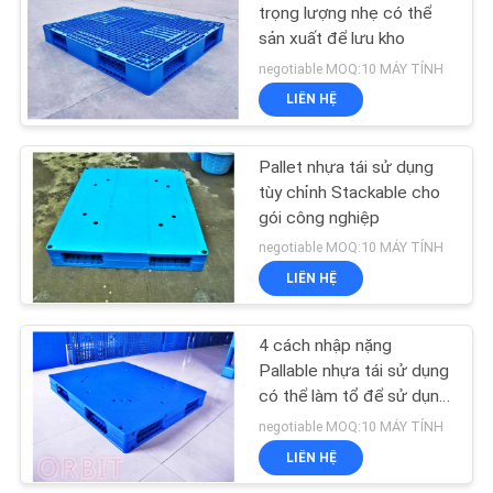
PRIVACY
trọng lượng nhẹ có thể
sản xuất để lưu kho
POLICY
17
negotiable MOQ:10 MÁY TÍNH
Tầng lửng công
LIÊN HỆ
nghiệp
Pallet nhựa tái sử dụng
tùy chỉnh Stackable cho
gói công nghiệp
negotiable MOQ:10 MÁY TÍNH
LIÊN HỆ
13
4 cách nhập nặng
Tủ ngực công cụ
Pallable nhựa tái sử dụng
có thể làm tổ để sử dụng
nhiều
negotiable MOQ:10 MÁY TÍNH
LIÊN HỆ