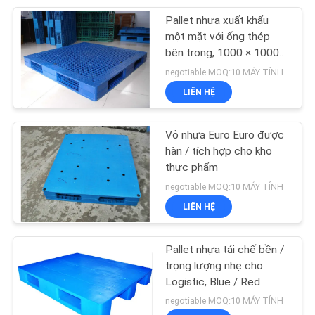
Pallet nhựa xuất khẩu
13
một mặt với ống thép
Bàn làm việc công
bên trong, 1000 × 1000 ×
150
negotiable MOQ:10 MÁY TÍNH
nghiệp
LIÊN HỆ
Vỏ nhựa Euro Euro được
hàn / tích hợp cho kho
thực phẩm
15
negotiable MOQ:10 MÁY TÍNH
LIÊN HỆ
Lưới dây Pallet Cage
Pallet nhựa tái chế bền /
trọng lượng nhẹ cho
Logistic, Blue / Red
negotiable MOQ:10 MÁY TÍNH