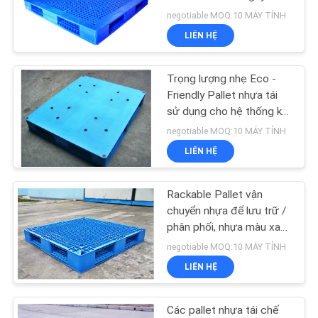
TÔI
chất
negotiable MOQ:10 MÁY TÍNH
LIÊN HỆ
TIN
20
TỨC
Lái xe trong giá
Trọng lượng nhẹ Eco -
Friendly Pallet nhựa tái
Pallet
sử dụng cho hệ thống kệ
CÁC
kho
negotiable MOQ:10 MÁY TÍNH
TRƯỜNG
LIÊN HỆ
HỢP
Rackable Pallet vận
17
SƠ
chuyển nhựa để lưu trữ /
phân phối, nhựa màu xanh
ĐỒ
Rack hỗ trợ lửng
Pallet tái chế
negotiable MOQ:10 MÁY TÍNH
TRANG
LIÊN HỆ
WEB
Các pallet nhựa tái chế