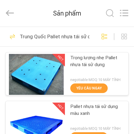
Guangdong
ORBIT
Metal
Sản phẩm
Products
Co.,
Ltd.
All
TRANG
Rights
21
Reserved.
Trung Quốc Pallet nhựa tái sử dụng
CHỦ
Kệ pallet nặng
HOT
Trọng lượng nhẹ Pallet
CÁC
nhựa tái sử dụng
SẢN
PHẨM
negotiable MOQ:10 MÁY TÍNH
YÊU CẦU NGAY
25
VỀ
Kệ pallet có chọn
HOT
Pallet nhựa tái sử dụng
CHÚNG
màu xanh
lọc
TÔI
negotiable MOQ:10 MÁY TÍNH