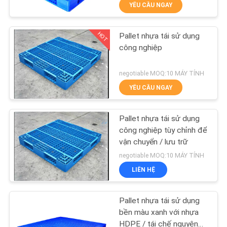
YÊU CẦU NGAY
THAM
QUAN
HOT
Pallet nhựa tái sử dụng
NHÀ
23
công nghiệp
MÁY
Long Span Racking
negotiable MOQ:10 MÁY TÍNH
YÊU CẦU NGAY
KIỂM
SOÁT
Pallet nhựa tái sử dụng
CHẤT
công nghiệp tùy chỉnh để
vận chuyển / lưu trữ
LƯỢNG
18
negotiable MOQ:10 MÁY TÍNH
Hệ thống kệ
LIÊN HỆ
LIÊN
Cantilever
HỆ
Pallet nhựa tái sử dụng
CHÚNG
bền màu xanh với nhựa
HDPE / tái chế nguyên