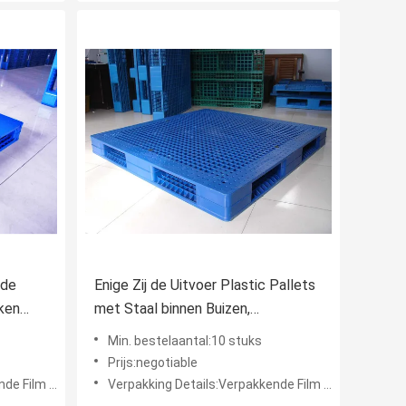
nde
Enige Zij de Uitvoer Plastic Pallets
ken
met Staal binnen Buizen,
eringang
1000×1000×150
Min. bestelaantal:10 stuks
Prijs:negotiable
rpakkingsriem
Verpakking Details:Verpakkende Film en Verpakkingsriem