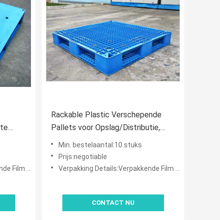
Rackable Plastic Verschepende
 te
Pallets voor Opslag/Distributie,
or
Blauw Plastic Pallet Recycling
Min. bestelaantal:10 stuks
m
Prijs:negotiable
rpakkingsriem
Verpakking Details:Verpakkende Film en Verpakkingsriem
CONTACT NU