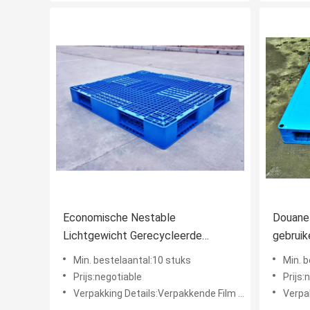
Economische Nestable
Douane 
Lichtgewicht Gerecycleerde
gebruik
Plastic Pallets voor Pakhuisopslag
Industr
Min. bestelaantal:10 stuks
Min. 
Prijs:negotiable
Prijs:
Verpakking Details:Verpakkende Film en Verpakkingsriem
Verpakki