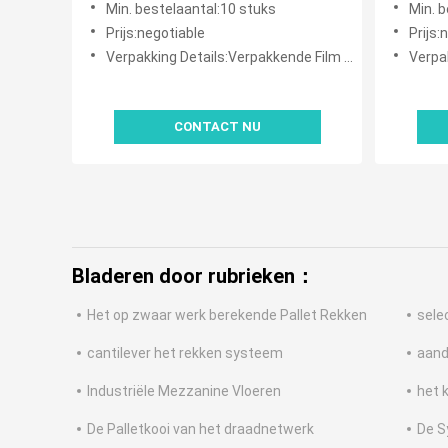
Min. bestelaantal:10 stuks
Min. 
Prijs:negotiable
Prijs:
Verpakking Details:Verpakkende Film en Verpakkingsriem
Verpakki
CONTACT NU
Bladeren door rubrieken：
Het op zwaar werk berekende Pallet Rekken
sele
cantilever het rekken systeem
aandr
Industriële Mezzanine Vloeren
het 
De Palletkooi van het draadnetwerk
De S