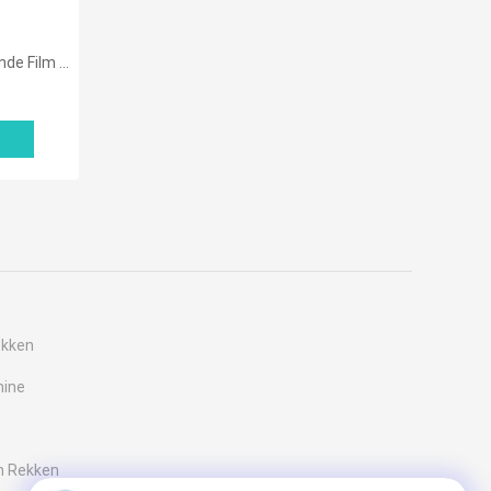
rpakkingsriem
ekken
nine
n
n Rekken