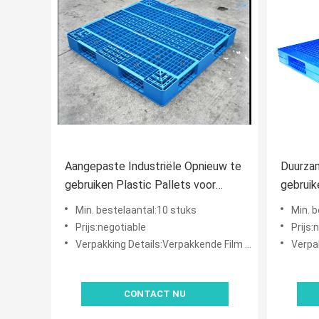
Aangepaste Industriële Opnieuw te
Duurza
gebruiken Plastic Pallets voor
gebruik
Vervoer/Opslag
Maagde
Min. bestelaantal:10 stuks
Min. 
pp
Prijs:negotiable
Prijs:
Verpakking Details:Verpakkende Film en Verpakkingsriem
Verpakki
CONTACT NU