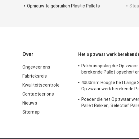
Opnieuw te gebruiken Plastic Pallets
Staa
Over
Het op zwaar werk berekende
Pakhuisopslag die Op zwaar
Ongeveer ons
berekende Pallet opschorten
Fabrieksreis
Stevige Rekken rekken
4000mm Hoogte het Lange 
Kwaliteitscontrole
Op zwaar werk berekende Pal
Contacteer ons
Rekken met de Verf van de 
Poeder die het Op zwaar we
Nieuws
Pallet Rekken, Selectief Pall
Opslagcentrum met een laa
Sitemap