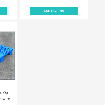
CONTACT NU
le Op
euw te
or