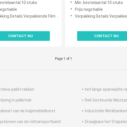
bestelaantal:10 stuks
Min. bestelaantal:10 stuks
Pakhuispakket
negotiable
Prijs:negotiable
ng Details:Verpakkende Film en Verpakkingsriem
Verpakking Details:Verpakkende Film en Ve
CONTACT NU
CONTACT NU
Page 1 of 1
ctieve pallet rekken
het lange spanwijdte r
ijving in palletrek
Rek Gesteunde Mezza
kabinet van de hulpmiddelborst
Industriële Werkbanke
ystemen van de roltransportband
Draagbare het Stapele