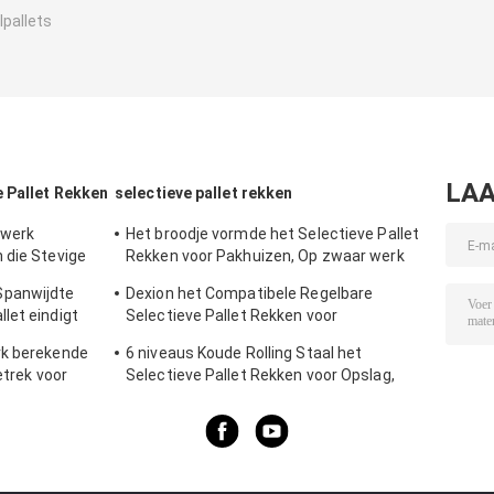
lpallets
LAA
 Pallet Rekken
selectieve pallet rekken
 werk
Het broodje vormde het Selectieve Pallet
 die Stevige
Rekken voor Pakhuizen, Op zwaar werk
berekend Pallet het Rekken Systeem
Spanwijdte
Dexion het Compatibele Regelbare
let eindigt
Selectieve Pallet Rekken voor
Poederlaag
Multifunctioneel
rk berekende
6 niveaus Koude Rolling Staal het
etrek voor
Selectieve Pallet Rekken voor Opslag,
g bedekken
Blauw/Sinaasappel