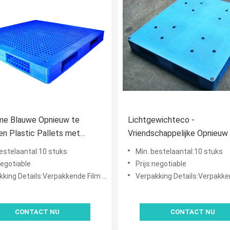
me Blauwe Opnieuw te
Lichtgewichteco -
en Plastic Pallets met
Vriendschappelijke Opnieuw
lijke HDPE/Gerecycleerde
gebruiken Plastic Pallets vo
bestelaantal:10 stuks
Min. bestelaantal:10 stuks
Pakhuis het Rekken Systee
negotiable
Prijs:negotiable
ng Details:Verpakkende Film en Verpakkingsriem
Verpakking Details:Verpakkende Film en Ve
CONTACT NU
CONTACT NU