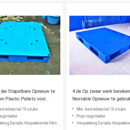
die Stapelbare Opnieuw te
4 de Op zwaar werk bereke
en Plastic Pallets voor
Nestable Opnieuw te gebrui
ieel Pakket verschepen
Plastic Pallets van de mani
bestelaantal:10 stuks
Min. bestelaantal:10 stuks
voor Multi - Gebruik
negotiable
Prijs:negotiable
ng Details:Verpakkende Film en Verpakkingsriem
Verpakking Details:Verpakkende Film en Ve