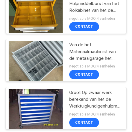
Hulpmiddelborst van het
Rolkabinet van het de
17
Workshophulpmiddel de
negotiable MOQ:4 eenheden
Opslagdozen en
Industriële
CONTACT
Kabinetten
Mezzanine Vloeren
Van de het
Materiaalmachinist van
de metaalgarage het
Kabinet van de het
negotiable MOQ:4 eenheden
Hulpmiddelborst met
CONTACT
13
Met een laag bedekt
Poeder
het kabinet van de
Groot Op zwaar werk
berekend van het de
hulpmiddelborst
Werktuigkundigenhulpmiddel
van de Metaalrol de
negotiable MOQ:4 eenheden
Borstkabinet met Lade
CONTACT