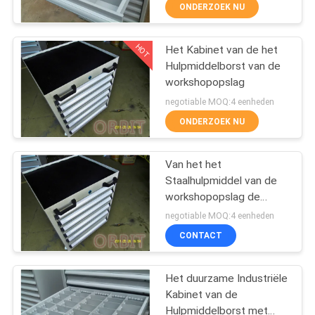
CONTACTEER
ONDERZOEK NU
ONS
HOT
Het Kabinet van de het
23
Hulpmiddelborst van de
NIEUWS
workshopopslag
het lange spanwijdte
negotiable MOQ:4 eenheden
rekken
GEVALLEN
ONDERZOEK NU
SITEMAP
Van het het
Staalhulpmiddel van de
workshopopslag de
PRIVACY
18
Borstkabinet voor
negotiable MOQ:4 eenheden
Hardwaretoebehoren
POLICY
cantilever het rekken
CONTACT
systeem
Het duurzame Industriële
Kabinet van de
Hulpmiddelborst met