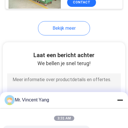
CONTACT
14
Machinisthulpmiddel
De Systemen van de
roltransportband
Bekijk meer
Laat een bericht achter
We bellen je snel terug!
13
Draagbare het
Stapelen Rekken
Mr. Vincent Yang
3:31 AM
14