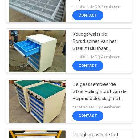
Verdelers verdeelt Lade
negotiable MOQ:4 eenheden
CONTACT
20
aandrijving in
Koudgewalst de
Borstkabinet van het
palletrek
Staal Afsluitbaar
Hulpmiddel met
negotiable MOQ:4 eenheden
Kogellagerladen
CONTACT
De geassembleerde
17
Staal Rolling Borst van de
Rek Gesteunde
Hulpmiddelopslag met
Laden, 50kg - 200kg
negotiable MOQ:4 eenheden
Mezzanine
CONTACT
Draagbare van de het