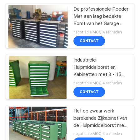
De professionele Poeder
13
Met een laag bedekte
Industriële
Borst van het Garage
Mobiele Hulpmiddel met
negotiable MOQ:4 eenheden
Werkbanken
Wrijvingdia's
CONTACT
Industriële
Hulpmiddelborst en
Kabinetten met 3 - 15
15
Groene Laden,
negotiable MOQ:4 eenheden
De Palletkooi van
CONTACT
het draadnetwerk
Het op zwaar werk
berekende Zijkabinet van
de Hulpmiddelborst met
Kogellagerdia's, de Borst
negotiable MOQ:4 eenheden
van het