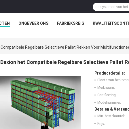
CTEN
ONGEVEER ONS
FABRIEKSREIS
KWALITEITSCONT
 Compatibele Regelbare Selectieve Pallet Rekken Voor Multifunctione
Dexion het Compatibele Regelbare Selectieve Pallet R
Productdetails:
Plaats van herkoms
Merknaam:
Certificering:
Modelnummer:
Betalen & Verzen
Min. bestelaantal:
Prijs: