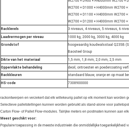
W2700 × D900 × H4000mm W2700 × 
W2700 × D1000 × H4000mm W2700 ×
W2700 × D1100 × H4000mm W2700 ×
W2700 × D1200 × H4000mm W2700 ×
Racklevels
3 niveaus, 4 niveaus, 5 niveaus, 6 niv
Laadvermogen per niveau
1000 kg, 2000 kg, 3000 kg, 4000 kg
Grondstof
hoogwaardig koudwalsstaal Q235B (SS
Baosteel Group
Dikte van het materiaal
1,5 mm, 1,8 mm, 2,0 mm, 2,5 mm
Oppervlakte behandeling
deoil, ontroesten en poedercoating ver
Rackkleuren
standaard blauw, oranje en op maat be
HS-code
7308900000
rackontwerpen en verzekert dat elk willekeurig pallet op elk moment kan worden 
Selectieve palletstellingen kunnen worden gebruikt als stand-alone voor palleto
Carton Flow- of Pallet Flow-modules.
Talrijke meters en postmaten kunnen aan elke
Meest geschikt voor:
Populaire toepassing in de meeste industrieën die onmiddellijke toegankelijkheid