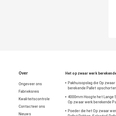
Over
Het op zwaar werk berekende
Pakhuisopslag die Op zwaar
Ongeveer ons
berekende Pallet opschorten
Fabrieksreis
Stevige Rekken rekken
4000mm Hoogte het Lange 
Kwaliteitscontrole
Op zwaar werk berekende Pal
Contacteer ons
Rekken met de Verf van de 
Poeder die het Op zwaar we
Nieuws