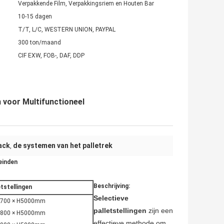
Verpakkende Film, Verpakkingsriem en Houten Bar
10-15 dagen
T/T, L/C, WESTERN UNION, PAYPAL
300 ton/maand
CIF EXW, FOB-, DAF, DDP
 voor Multifunctioneel
ack
de systemen van het palletrek
,
einden
Beschrijving:
etstellingen
Selectieve
D700 × H5000mm
palletstellingen
zijn een
D800 × H5000mm
effectieve methode om