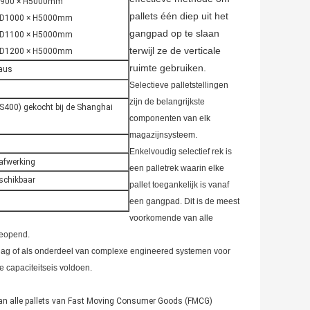
D900 × H5000mm
pallets één diep uit het
 D1000 × H5000mm
gangpad op te slaan
 D1100 × H5000mm
terwijl ze de verticale
 D1200 × H5000mm
ruimte gebruiken.
eaus
Selectieve palletstellingen
zijn de belangrijkste
400) gekocht bij de Shanghai
componenten van elk
magazijnsysteem.
Enkelvoudig selectief rek is
fafwerking
een palletrek waarin elke
schikbaar
pallet toegankelijk is vanaf
een gangpad.
Dit is de meest
voorkomende van alle
geopend.
pslag of als onderdeel van complexe engineered systemen voor
 capaciteitseis voldoen.
 van alle pallets van Fast Moving Consumer Goods (FMCG)