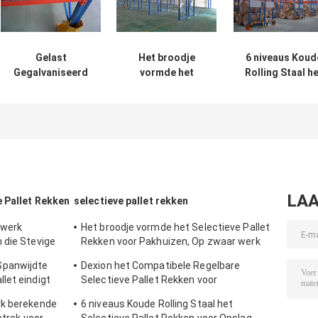
Gelast
Het broodje
6 niveaus Koud
Gegalvaniseerd
vormde het
Rolling Staal h
Draadnetwerk
Selectieve Pallet
Selectieve Pall
Decking voor
Rekken voor
Rekken voor
Selectieve Pallet
Pakhuizen, Op
Opslag,
die Kleine
zwaar werk
Blauw/Sinaasapp
Puntenopslag
berekend Pallet
rekt
het Rekken
Systeem
LAA
 Pallet Rekken
selectieve pallet rekken
 werk
Het broodje vormde het Selectieve Pallet
 die Stevige
Rekken voor Pakhuizen, Op zwaar werk
berekend Pallet het Rekken Systeem
Spanwijdte
Dexion het Compatibele Regelbare
let eindigt
Selectieve Pallet Rekken voor
Poederlaag
Multifunctioneel
rk berekende
6 niveaus Koude Rolling Staal het