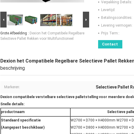
Verpakking Details:
Levertijd:
Betalingscondities:
Levering vermogen:
Grote Afbeelding :
Dexion het Compatibele Regelbare
Prijs Term::
Selectieve Pallet Rekken voor Multifunctioneel
Contact
Dexion het Compatibele Regelbare Selectieve Pallet Rekken
beschrijving
Selectieve Pallet R
Markeren:
Dexion compatibele verstelbare selectieve palletstelling voor meerdere doel
Snelle details:
productnaam
Selectieve pall
Standaard specificatie
W2700 × D700 × H4000mm W2700 × 
(Aangepast beschikbaar)
W2700 × D800 × H4000mm W2700 × 