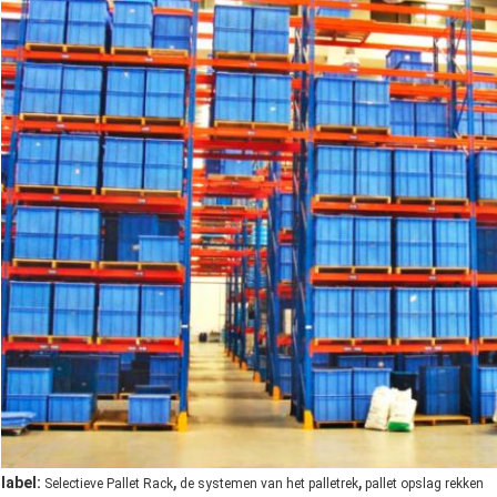
,
,
label:
Selectieve Pallet Rack
de systemen van het palletrek
pallet opslag rekken