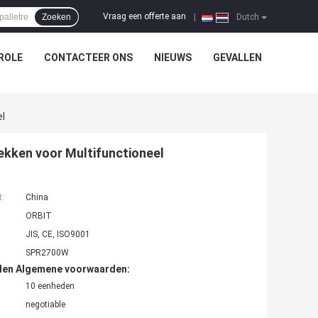
Vraag een offerte aan
Zoeken
|
Dutch
ROLE
CONTACTEER ONS
NIEUWS
GEVALLEN
el
ekken voor Multifunctioneel
t:
China
ORBIT
JIS, CE, ISO9001
SPR2700W
den Algemene voorwaarden:
10 eenheden
negotiable