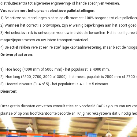
distributiecentra tot algemene engineering- of handelsbedrijven vereisen.
Voordelen met behulp van selectieve palletstellingen:
1) Selectieve palletstellingen bieden op elk moment 100% toegang tot elke palletloca
2) Wanneer het correct is ontworpen, zijn er weinig beperkingen aan het soort goed
3) Het selectieve rek is ontworpen voor uw individuele behoeften. Het is configure
magazijnparameters en uw intern transportmaterieel.
4) Selectief rekken vereist een relatief lage kapitaalinvestering, maar biedt de hoogste 
Ontwerpfactoren:
1). Hoe hoog (4000 mm of 5000 mm) - het populairst is 4000 mm.
2). Hoe lang (2500, 2700, 3000 of 3800) - het meest populair is 2500 mm of 2700
3). Hoeveel niveaus (3, 4 of 5) - het populairst is 4 + 1 = 5 niveaus.
Diensten:
Onze gratis diensten omvatten consultaties en voorbeeld CAD-lay-outs van uw voo
plaatse of op ons hoofdkantoor te beoordelen. Krijg het reksysteem dat u nodig heb