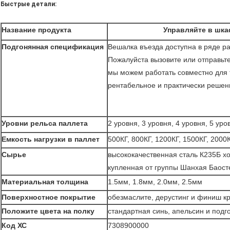
Быстрые детали:
Название продукта
Управляйте в шка
Подгонянная спецификация
Вешалка въезда доступна в ряде р
Пожалуйста вызовите или отправьте
мы можем работать совместно для 
рентабельное и практически решен
Уровни рельса паллета
2 уровня, 3 уровня, 4 уровня, 5 уро
Емкость нагрузки в паллет
500КГ, 800КГ, 1200КГ, 1500КГ, 2000
Сырье
высококачественная сталь К235Б х
купленная от группы Шанхая Баост
Материальная толщина
1.5мм, 1.8мм, 2.0мм, 2.5мм
Поверхностное покрытие
обезмаслите, дерустинг и финиш к
Положите цвета на полку
стандартная синь, апельсин и подг
Код ХС
7308900000