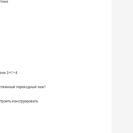
упные
овни 3+1=4
ственный переходный люк?
троить конструировать