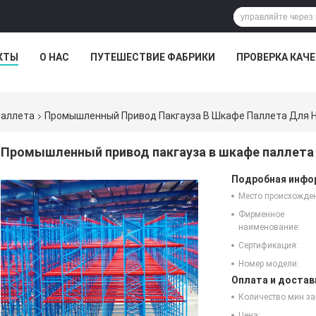
КТЫ
О НАС
ПУТЕШЕСТВИЕ ФАБРИКИ
ПРОВЕРКА КАЧ
паллета
Промышленный Привод Пакгауза В Шкафе Паллета Для Hi
Промышленный привод пакгауза в шкафе паллета д
Подробная инфор
Место происхожде
Фирменное
наименование:
Сертификация:
Номер модели:
Оплата и достав
Количество мин за
Цена: