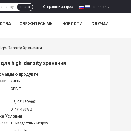
Отправить запрос
Поиск
|
Russian
ЕСТВА
СВЯЖИТЕСЬ МЫ
НОВОСТИ
СЛУЧАИ
gh-Density Хранения
ля high-density хранения
мация о продукте:
ния:
Китай
ORBIT
JIS, CE, ISO9001
DIPR1450WQ
ка Условия:
каза:
10 квадратных метров
negotiable