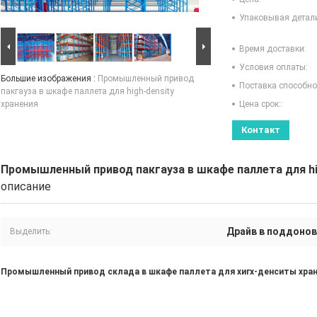
Упаковывая детал
Время доставки:
Условия оплаты:
Большие изображения :
Промышленный привод
Поставка способно
пакгауза в шкафе паллета для high-density
хранения
Цена срок::
Контакт
Промышленный привод пакгауза в шкафе паллета для hi
описание
Драйв в поддоно
Выделить:
Промышленный привод склада в шкафе паллета для хигх-денситы хра