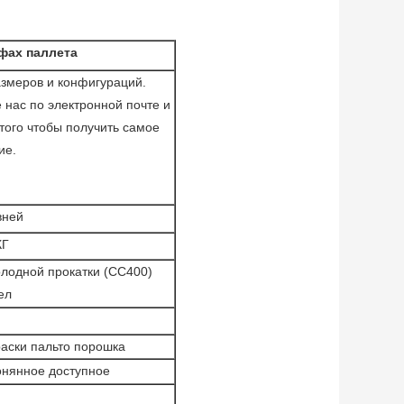
фах паллета
азмеров и конфигураций.
 нас по электронной почте и
того чтобы получить самое
ие.
вней
КГ
олодной прокатки (СС400)
ел
раски пальто порошка
онянное доступное