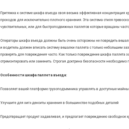
Притяжка к системе шкафа въезда своя весьма эффективная концентрация хра
проходов для исключительно плотного хранения. Эта система стиля превосхо
чувствительных, или для быстроподвижных паллетов которые вращаны часто
Операторы шкафа въезда должны быть очень осторожны не повредить вешалку
и водитель должен вписать систему вешалки паллета с только небольшим за
проверять для повреждения часто. Как только повреждение шкафа паллета з
отремонтировать или заменить. Строгая доктрина безопасности необходимо 
Особенности шкафа паллета въезда:
Позволяет вашей платформе грузоподъемника управлять в доступные майны
Улучшите для хигх-денситы хранения в большинстве подобных деталей
Предотвращает продукт задавливая, и предлагает повреждению свободное х