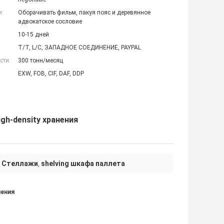
и:
Оборачивать фильм, пакуя пояс и деревянное
адвокатское сословие
10-15 дней
T/T, L/C, ЗАПАДНОЕ СОЕДИНЕНИЕ, PAYPAL
сти:
300 тонн/месяц
EXW, FOB, CIF, DAF, DDP
gh-density хранения
в Стеллажи
shelving шкафа паллета
,
нения