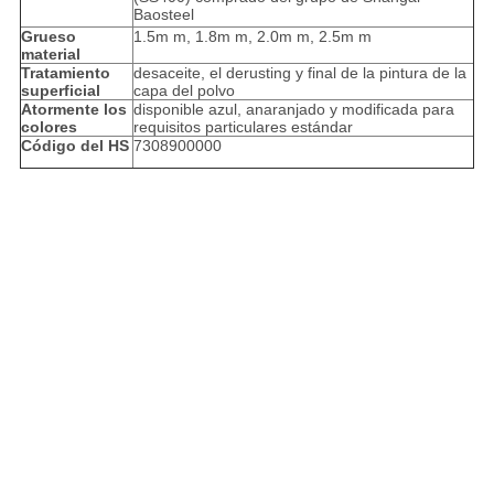
Baosteel
Grueso
1.5m m, 1.8m m, 2.0m m, 2.5m m
material
Tratamiento
desaceite, el derusting y final de la pintura de la
superficial
capa del polvo
Atormente los
disponible azul, anaranjado y modificada para
colores
requisitos particulares estándar
Código del HS
7308900000