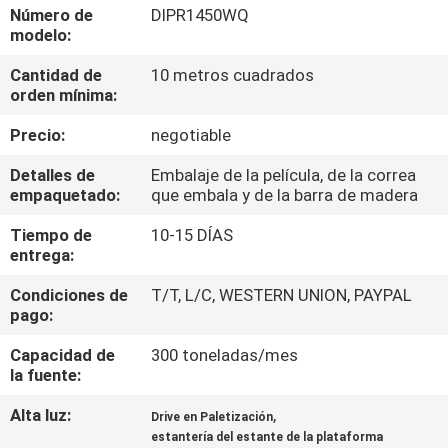
Número de
DIPR1450WQ
modelo:
CONTROL
Cantidad de
10 metros cuadrados
DE
orden mínima:
CALIDAD
Precio:
negotiable
ÉNTRENOS
Detalles de
Embalaje de la película, de la correa
empaquetado:
que embala y de la barra de madera
EN
Tiempo de
10-15 DÍAS
CONTACTO
entrega:
CON
Condiciones de
T/T, L/C, WESTERN UNION, PAYPAL
pago:
NOTICIAS
Capacidad de
300 toneladas/mes
la fuente:
CASOS
Alta luz:
,
Drive en Paletización
estantería del estante de la plataforma