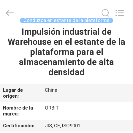
Guangdong
ORBIT
Metal
Products
Co.,
Conduzca en estante de la plataforma
Ltd.
All
Impulsión industrial de
HOGAR
Rights
Reserved.
Warehouse en el estante de la
PRODUCTOS
plataforma para el
almacenamiento de alta
SOBRE
densidad
NOSOTROS
Lugar de
China
origen:
VIAJE
DE
Nombre de la
ORBIT
marca:
LA
Certificación:
JIS, CE, ISO9001
FÁBRICA