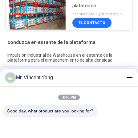
plataforma
negotiable MOQ:10 metros cuadrados
EL CONTACTO
conduzca en estante de la plataforma
Impulsión industrial de Warehouse en el estante de la
plataforma para el almacenamiento de alta densidad
La impulsión en grandes cantidades en el estante de la
Mr. Vincent Yang
plataforma, 4000m m laminó el estante del acero de la
estructura
Impulsión de la tienda fría en el tormento de plataforma
3:40 PM
ajustable del estante de la plataforma con el centro de los
carriles
Good day, what product are you looking for?
Categorías Populares
Todos