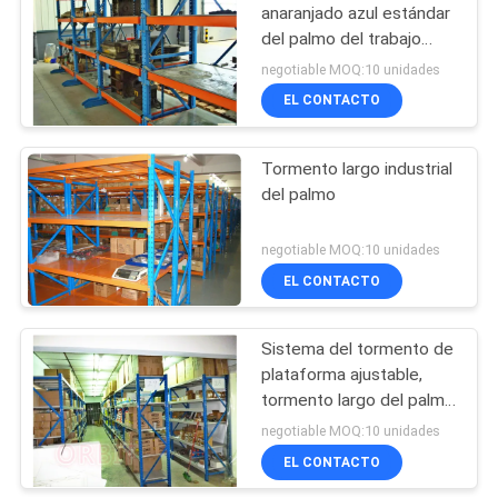
anaranjado azul estándar
del palmo del trabajo
manual para el equipo/las
negotiable MOQ:10 unidades
herramientas
EL CONTACTO
Tormento largo industrial
del palmo
negotiable MOQ:10 unidades
EL CONTACTO
Sistema del tormento de
plataforma ajustable,
tormento largo del palmo
para la pequeña
negotiable MOQ:10 unidades
dirección de las piezas
EL CONTACTO