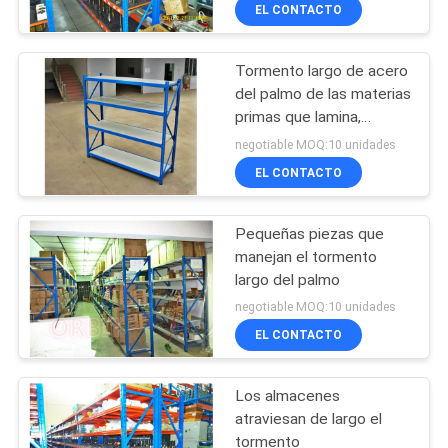
EL CONTACTO
CONTROL
Tormento largo de acero
DE
del palmo de las materias
CALIDAD
primas que lamina,
estante de poca
negotiable MOQ:10 unidades
potencia
ÉNTRENOS
EL CONTACTO
EN
Pequeñas piezas que
CONTACTO
manejan el tormento
CON
largo del palmo
negotiable MOQ:10 unidades
EL CONTACTO
NOTICIAS
Los almacenes
CASOS
atraviesan de largo el
tormento