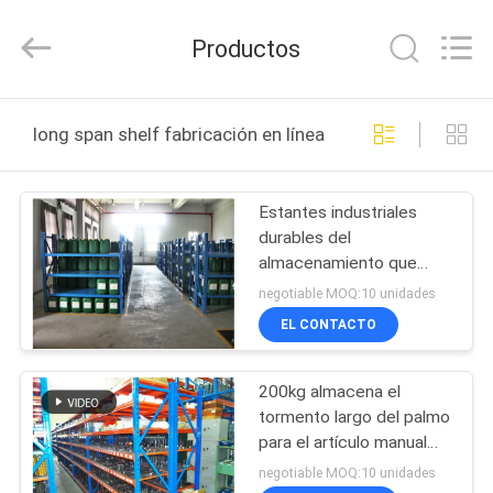
Guangdong
ORBIT
Metal
Productos
Products
Co.,
Ltd.
All
HOGAR
Rights
Reserved.
long span shelf fabricación en línea
PRODUCTOS
Estantes industriales
durables del
SOBRE
almacenamiento que
NOSOTROS
laminan el estante largo
negotiable MOQ:10 unidades
de acero del palmo
EL CONTACTO
VIAJE
200kg almacena el
DE
tormento largo del palmo
LA
para el artículo manual
pequeño/medio
FÁBRICA
negotiable MOQ:10 unidades