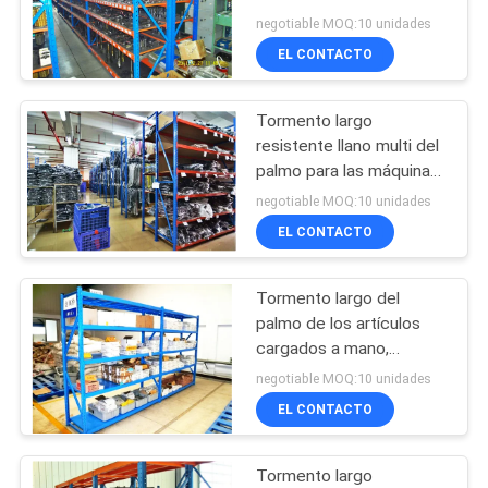
MAPA
negotiable MOQ:10 unidades
EL CONTACTO
DEL
SITIO
Tormento largo
resistente llano multi del
PRIVACY
palmo para las máquinas
de la cosecha de orden
POLICY
negotiable MOQ:10 unidades
EL CONTACTO
Tormento largo del
palmo de los artículos
cargados a mano,
sistema resistente del
negotiable MOQ:10 unidades
tormento
EL CONTACTO
Tormento largo