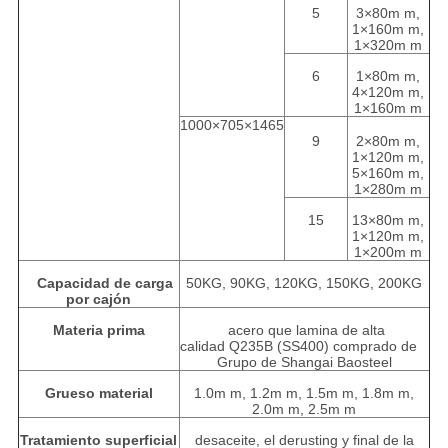
5
3×80m m,
1×160m m,
1×320m m
6
1×80m m,
4×120m m,
1×160m m
1000×705×1465
9
2×80m m,
1×120m m,
5×160m m,
1×280m m
15
13×80m m,
1×120m m,
1×200m m
Capacidad de carga
50KG, 90KG, 120KG, 150KG, 200KG
por cajón
Materia prima
acero que lamina de alta
calidad Q235B (SS400) comprado de
Grupo de Shangai Baosteel
Grueso material
1.0m m, 1.2m m, 1.5m m, 1.8m m,
2.0m m, 2.5m m
Tratamiento superficial
desaceite, el derusting y final de la