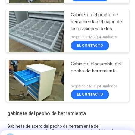
Gabinete del pecho de
herramienta del cajón de
las divisiones de los
divisores
negotiable MOQ:4 unidades
EL CONTACTO
Gabinete bloqueable del
pecho de herramienta
negotiable MOQ:4 unidades
EL CONTACTO
gabinete del pecho de herramienta
Gabinete de acero del pecho de herramienta del
almacenamiento del taller para los accesorios del hardware