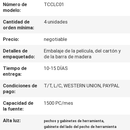
Número de
TCCLC01
modelo:
CONTROL
Cantidad de
4 unidades
DE
orden mínima:
CALIDAD
Precio:
negotiable
ÉNTRENOS
Detalles de
Embalaje de la película, del cartón y
empaquetado:
de la barra de madera
EN
Tiempo de
10-15 DÍAS
CONTACTO
entrega:
CON
Condiciones de
T/T, L/C, WESTERN UNION, PAYPAL
pago:
NOTICIAS
Capacidad de
1500 PC/mes
la fuente:
CASOS
Alta luz:
,
pechos y gabinetes de herramienta
gabinete del lado del pecho de herramienta