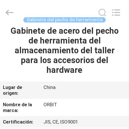
Guangdong
ORBIT
Metal
Products
Co.,
Gabinete del pecho de herramienta
Ltd.
All
Gabinete de acero del pecho
HOGAR
Rights
Reserved.
de herramienta del
PRODUCTOS
almacenamiento del taller
para los accesorios del
SOBRE
hardware
NOSOTROS
Lugar de
China
origen:
VIAJE
DE
Nombre de la
ORBIT
marca:
LA
Certificación:
JIS, CE, ISO9001
FÁBRICA