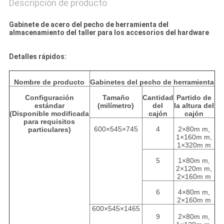
Descripción de producto
Gabinete de acero del pecho de herramienta del
almacenamiento del taller para los accesorios del hardware
Detalles rápidos:
Nombre de producto
Gabinetes del pecho de herramienta
Configuración
Tamaño
Cantidad
Partido de
estándar
(milímetro)
del
la altura del
(Disponible modificada
cajón
cajón
para requisitos
600×545×745
4
2×80m m,
particulares)
1×160m m,
1×320m m
5
1×80m m,
2×120m m,
2×160m m
6
4×80m m,
2×160m m
600×545×1465
9
2×80m m,