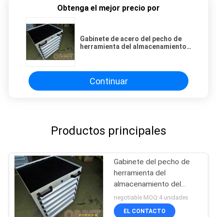
Obtenga el mejor precio por
Gabinete de acero del pecho de
herramienta del almacenamiento
del taller para los accesorios del
hardware
Continuar
Productos principales
Gabinete del pecho de
herramienta del
almacenamiento del
taller
negotiable MOQ:4 unidades
EL CONTACTO