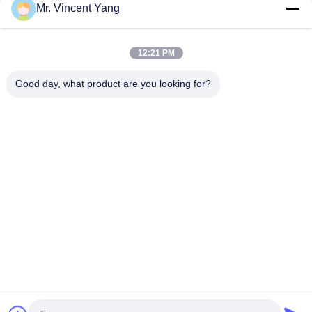
Mr. Vincent Yang
Gabinete industrial durable del pecho de herramienta con el
cajón de las divisiones de los divisores
12:21 PM
Gabinete bloqueable de acero en frío del pecho de
herramienta con los cajones del rodamiento de bolitas
Good day, what product are you looking for?
Categorías Populares
Todos
Tormento 
Extracción Selectiva 
Resistente De La 
Pallet
Plataforma
Tormento Largo Del 
Sistema Voladizo 
Palmo
Del Tormento
Conduzca En 
El Estante Apoyó El 
Estante De La 
Entresuelo
Plataforma
Pisos De Entresuelo 
Gabinete Del Pecho 
Industriales
De Herramienta