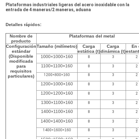
Plataformas industriales ligeras del acero inoxidable con la
entrada de 4 maneras/2 maneras, aduana
Detalles rápidos:
Nombre de
Plataformas del metal
producto
Configuración
Tamaño (milímetro)
Carga
Carga
En 
estándar
estática (t)
dinámica (t)
estant
(Disponible
1000×1000×160
8
3
2
modificada
1100×1100×160
para
8
3
2
requisitos
1200
×800×160
8
3
2
particulares)
1200×1000×160
8
3
2
1200×1200×160
8
3
2
1300×1100×160
8
3
2
1400×1100×160
8
3
2
1400×1400×160
8
3
2
1400
×1600×160
8
3
2