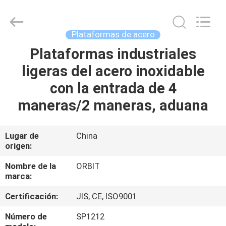
Guangdong
ORBIT
Metal
Products
Co.,
Plataformas de acero
Ltd.
All
Plataformas industriales
HOGAR
Rights
Reserved.
ligeras del acero inoxidable
PRODUCTOS
con la entrada de 4
maneras/2 maneras, aduana
SOBRE
NOSOTROS
Lugar de
China
origen:
VIAJE
Nombre de la
ORBIT
marca:
DE
Certificación:
JIS, CE, ISO9001
LA
FÁBRICA
Número de
SP1212