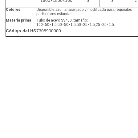
1500×1500×160
8
3
2
Colores
Disponible azul, anaranjado y modificada para requisitos
particulares estándar
Materia prima
Tubo de acero SS400, tamaño:
100
×50×1.5,50×50×1.5,50×25×1.5,25×25×1.5.
Código del HS
7308900000