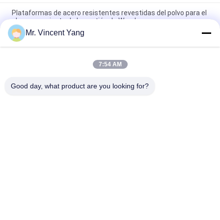
Plataformas de acero resistentes revestidas del polvo para el
almacenamiento de la gestión de Warehouse
Mr. Vincent Yang
Plataformas de acero de la capa económica durable del polvo
con la entrada de cuatro terminales
7:54 AM
Plataformas de acero galvanizadas hechas frente doble del
metal para el paquete industrial
Good day, what product are you looking for?
Categorías Populares
Todos
Tormento 
Extracción Selectiva 
Resistente De La 
Pallet
Plataforma
Tormento Largo Del 
Sistema Voladizo 
Palmo
Del Tormento
Conduzca En 
El Estante Apoyó El 
Estante De La 
Entresuelo
Plataforma