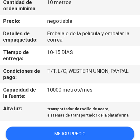
Cantidad de
10 metros
orden mínima:
CONTROL
Precio:
negotiable
DE
Detalles de
Embalaje de la película y embalar la
CALIDAD
empaquetado:
correa
Tiempo de
10-15 DÍAS
ÉNTRENOS
entrega:
EN
Condiciones de
T/T, L/C, WESTERN UNION, PAYPAL
CONTACTO
pago:
CON
Capacidad de
10000 metros/mes
la fuente:
NOTICIAS
Alta luz:
,
transportador de rodillo de acero
sistemas de transportador de la plataforma
CASOS
MEJOR PRECIO