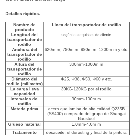
Detalles rápidos:
Nombre de
Línea del transportador de rodillo
producto
Longitud del
según los requisitos de cliente
transportador de
rodillo
Anchura del
620m m, 790m m, 990m m, 1200m m y etc.
transportador de
rodillo
Altura del
300mm-1000m m
transportador de
rodillo
Diámetro del
Φ25, Φ38, Φ50, Φ60 y etc.
rodillo (milímetro)
La carga lleva
30KG-120KG por el rodillo
capacidad
Intervalos del
30mm-100m m
rodillo
Materia prima
acero que lamina de alta calidad Q235B
(SS400) comprado del grupo de Shangai
Baosteel
Grueso material
1.0mm-4.0m m
Tratamiento
desaceite, el derusting y final de la pintura