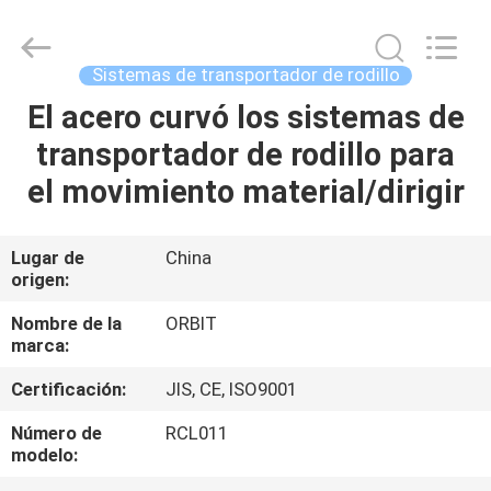
Guangdong
ORBIT
Metal
Products
Co.,
Sistemas de transportador de rodillo
Ltd.
All
El acero curvó los sistemas de
HOGAR
Rights
Reserved.
transportador de rodillo para
PRODUCTOS
el movimiento material/dirigir
SOBRE
Lugar de
China
origen:
NOSOTROS
Nombre de la
ORBIT
marca:
VIAJE
Certificación:
JIS, CE, ISO9001
DE
LA
Número de
RCL011
modelo:
FÁBRICA