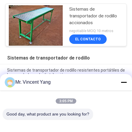
Sistemas de
transportador de rodillo
accionados
negotiable MOQ:10 metros
EL CONTACTO
Sistemas de transportador de rodillo
Sistemas de transportador de rodillo resistentes portátiles de
la gravedad para la distribución
Mr. Vincent Yang
Sistemas de transportador de rodillo accionados industriales
para las soluciones de la manipulación de materiales
3:05 PM
Sistemas de transportador de rodillo de encargo con acero
que lamina, gris estándar
Good day, what product are you looking for?
Categorías Populares
Todos